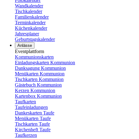
Fotokalender
Wandkalender
Tischkalender
Familienkalender
Terminkalender
Küchenkalender
Jahresplaner
Geburtstagskalender
Anlässe
Eventplattform
Kommunionskarten
Einladungskarten Kommunion
Danksagung Kommunion
Menükarten Kommunion
Tischkarten Kommunion
Gästebuch Kommunion
Kerzen Kommunion
Kartenbox Kommunion
Taufkarten
Taufeinladungen
Dankeskarten Taufe
Menükarten Taufe
Tischkarten Taufe
Kirchenheft Taufe
Taufkerzen