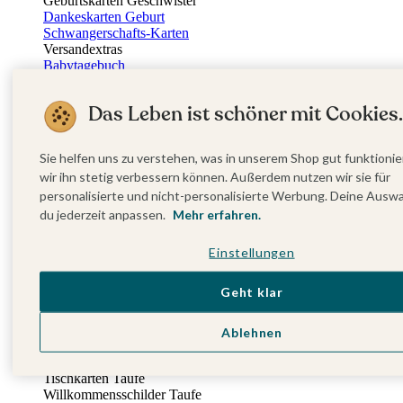
Geburtskarten Geschwister
Dankeskarten Geburt
Schwangerschafts-Karten
Versandextras
Babytagebuch
Poster Geburt
Fotobuch Geburt
Das Leben ist schöner mit Cookies.
Entdecke mehr
kartenmacherei x Cam Cam Copenhagen
Sissi Rasche x kartenmacherei
Sie helfen uns zu verstehen, was in unserem Shop gut funktionie
Sternzeichen Kollektion
wir ihn stetig verbessern können. Außerdem nutzen wir sie für
Taufe
personalisierte und nicht-personalisierte Werbung. Deine Ausw
Neue Kollektion
du jederzeit anpassen.
Mehr erfahren.
Rund um die Taufe
Eventplattform
Vor der Taufe
Einstellungen
Taufeinladungen
Sticker Taufe
Geht klar
Absenderaufkleber Taufe
Am Tag der Taufe
Taufkerzen
Ablehnen
Kirchenheft Taufe
Menükarten Taufe
Tischkarten Taufe
Willkommensschilder Taufe