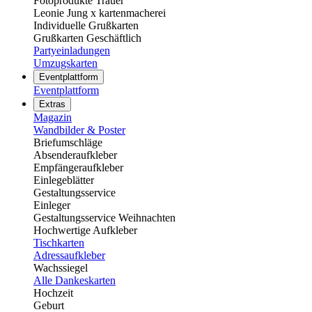
Fotoprodukte Trauer
Leonie Jung x kartenmacherei
Individuelle Grußkarten
Grußkarten Geschäftlich
Partyeinladungen
Umzugskarten
Eventplattform
Eventplattform
Extras
Magazin
Wandbilder & Poster
Briefumschläge
Absenderaufkleber
Empfängeraufkleber
Einlegeblätter
Gestaltungsservice
Einleger
Gestaltungsservice Weihnachten
Hochwertige Aufkleber
Tischkarten
Adressaufkleber
Wachssiegel
Alle Dankeskarten
Hochzeit
Geburt