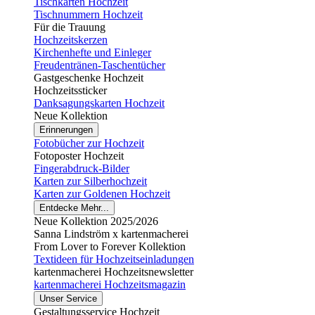
Tischkarten Hochzeit
Tischnummern Hochzeit
Für die Trauung
Hochzeitskerzen
Kirchenhefte und Einleger
Freudentränen-Taschentücher
Gastgeschenke Hochzeit
Hochzeitssticker
Danksagungskarten Hochzeit
Neue Kollektion
Erinnerungen
Fotobücher zur Hochzeit
Fotoposter Hochzeit
Fingerabdruck-Bilder
Karten zur Silberhochzeit
Karten zur Goldenen Hochzeit
Entdecke Mehr...
Neue Kollektion 2025/2026
Sanna Lindström x kartenmacherei
From Lover to Forever Kollektion
Textideen für Hochzeitseinladungen
kartenmacherei Hochzeitsnewsletter
kartenmacherei Hochzeitsmagazin
Unser Service
Gestaltungsservice Hochzeit