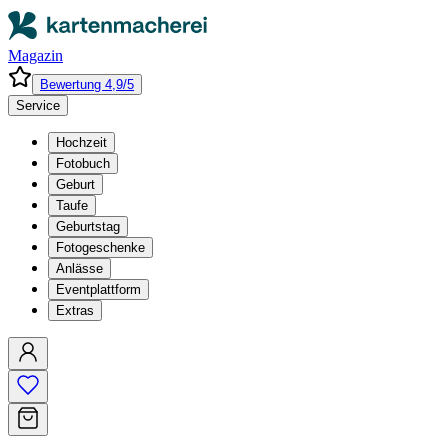
Magazin
Bewertung 4,9/5
Service
Hochzeit
Fotobuch
Geburt
Taufe
Geburtstag
Fotogeschenke
Anlässe
Eventplattform
Extras