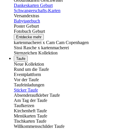
Geburtskarten Geschwister
Dankeskarten Geburt
Schwangerschafts-Karten
Versandextras
Babytagebuch
Poster Geburt
Fotobuch Geburt
Entdecke mehr
kartenmacherei x Cam Cam Copenhagen
Sissi Rasche x kartenmacherei
Sternzeichen Kollektion
Taufe
Neue Kollektion
Rund um die Taufe
Eventplattform
Vor der Taufe
Taufeinladungen
Sticker Taufe
Absenderaufkleber Taufe
Am Tag der Taufe
Taufkerzen
Kirchenheft Taufe
Menükarten Taufe
Tischkarten Taufe
Willkommensschilder Taufe