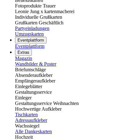
Beileidskarten
Fotoprodukte Trauer
Leonie Jung x kartenmacherei
Individuelle Grußkarten
Grußkarten Geschäftlich
Partyeinladungen
Umzugskarten
Eventplattform
Eventplattform
Extras
Magazin
Wandbilder & Poster
Briefumschläge
Absenderaufkleber
Empfängeraufkleber
Einlegeblätter
Gestaltungsservice
Einleger
Gestaltungsservice Weihnachten
Hochwertige Aufkleber
Tischkarten
Adressaufkleber
Wachssiegel
Alle Dankeskarten
Hochzeit