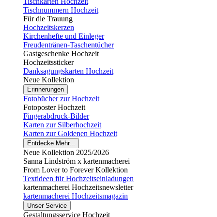
Tischkarten Hochzeit
Tischnummern Hochzeit
Für die Trauung
Hochzeitskerzen
Kirchenhefte und Einleger
Freudentränen-Taschentücher
Gastgeschenke Hochzeit
Hochzeitssticker
Danksagungskarten Hochzeit
Neue Kollektion
Erinnerungen
Fotobücher zur Hochzeit
Fotoposter Hochzeit
Fingerabdruck-Bilder
Karten zur Silberhochzeit
Karten zur Goldenen Hochzeit
Entdecke Mehr...
Neue Kollektion 2025/2026
Sanna Lindström x kartenmacherei
From Lover to Forever Kollektion
Textideen für Hochzeitseinladungen
kartenmacherei Hochzeitsnewsletter
kartenmacherei Hochzeitsmagazin
Unser Service
Gestaltungsservice Hochzeit