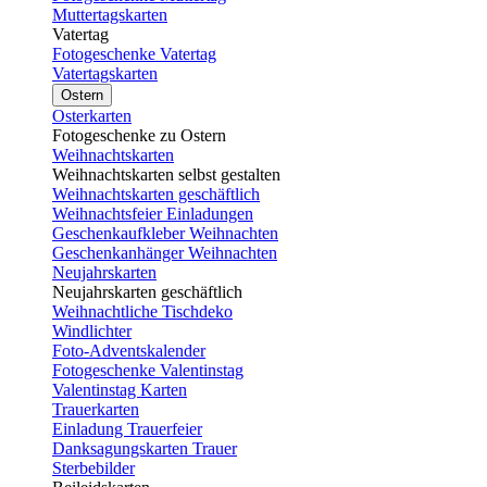
Muttertagskarten
Vatertag
Fotogeschenke Vatertag
Vatertagskarten
Ostern
Osterkarten
Fotogeschenke zu Ostern
Weihnachtskarten
Weihnachtskarten selbst gestalten
Weihnachtskarten geschäftlich
Weihnachtsfeier Einladungen
Geschenkaufkleber Weihnachten
Geschenkanhänger Weihnachten
Neujahrskarten
Neujahrskarten geschäftlich
Weihnachtliche Tischdeko
Windlichter
Foto-Adventskalender
Fotogeschenke Valentinstag
Valentinstag Karten
Trauerkarten
Einladung Trauerfeier
Danksagungskarten Trauer
Sterbebilder