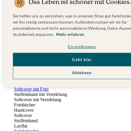
Das Leben ist schöner mit Cookies.
Fotobuch Geburtstag
Eventplattform
Einladungskarten Kindergeburtstag
Sie helfen uns zu verstehen, was in unserem Shop gut funktionie
Kindergeburtstag Jungen
wir ihn stetig verbessern können. Außerdem nutzen wir sie für
Kindergeburtstag Mädchen
personalisierte und nicht-personalisierte Werbung. Deine Ausw
Kindergeburtstag Unisex
du jederzeit anpassen.
Mehr erfahren.
Einladungskarten 1. Geburtstag
Fotogeschenke
Einstellungen
Alle Fotogeschenke
Fotobücher
Wandbilder & Poster
Geht klar
Bilderboxen
Fotohalter
Ablehnen
Bilderrahmen
Notizbücher
Stoffeinband mit Foto
Softcover mit Foto
Stoffeinband mit Veredelung
Softcover mit Veredelung
Fotobücher
Hardcover
Softcover
Stoffeinband
Layflat