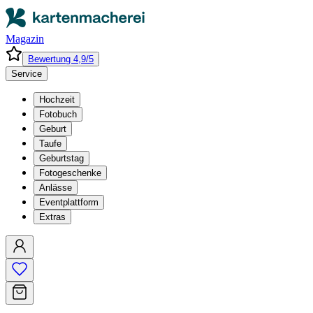
Magazin
Bewertung 4,9/5
Service
Hochzeit
Fotobuch
Geburt
Taufe
Geburtstag
Fotogeschenke
Anlässe
Eventplattform
Extras