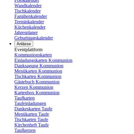
Fotokalender
Wandkalender
Tischkalender
Familienkalender
Terminkalender
Küchenkalender
Jahresplaner
Geburtstagskalender
Anlässe
Eventplattform
Kommunionskarten
Einladungskarten Kommunion
Danksagung Kommunion
Menükarten Kommunion
Tischkarten Kommunion
Gästebuch Kommunion
Kerzen Kommunion
Kartenbox Kommunion
Taufkarten
Taufeinladungen
Dankeskarten Taufe
Menükarten Taufe
Tischkarten Taufe
Kirchenheft Taufe
Taufkerzen