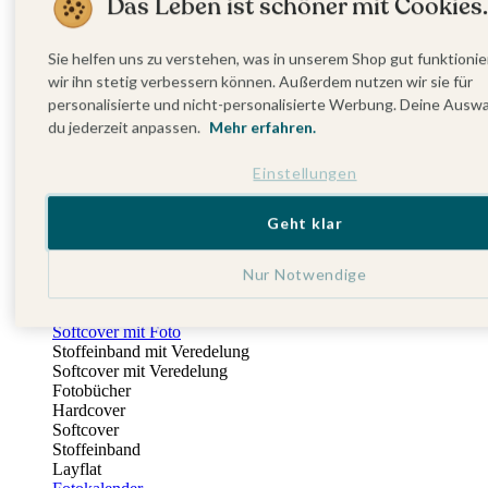
Das Leben ist schöner mit Cookies.
Fotobuch Geburtstag
Eventplattform
Einladungskarten Kindergeburtstag
Sie helfen uns zu verstehen, was in unserem Shop gut funktionie
Kindergeburtstag Jungen
wir ihn stetig verbessern können. Außerdem nutzen wir sie für
Kindergeburtstag Mädchen
personalisierte und nicht-personalisierte Werbung. Deine Ausw
Kindergeburtstag Unisex
du jederzeit anpassen.
Mehr erfahren.
Einladungskarten 1. Geburtstag
Fotogeschenke
Einstellungen
Alle Fotogeschenke
Fotobücher
Wandbilder & Poster
Geht klar
Bilderboxen
Fotohalter
Bilderrahmen
Nur Notwendige
Notizbücher
Stoffeinband mit Foto
Softcover mit Foto
Stoffeinband mit Veredelung
Softcover mit Veredelung
Fotobücher
Hardcover
Softcover
Stoffeinband
Layflat