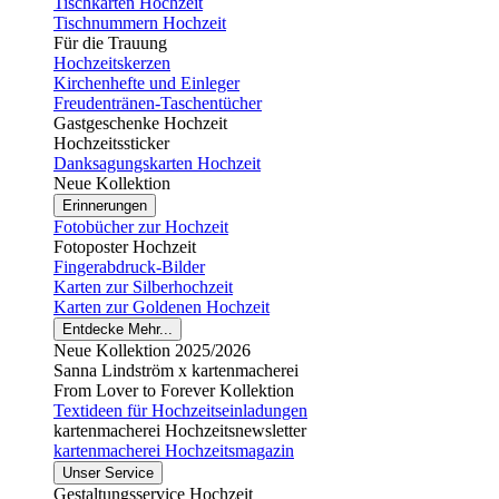
Tischkarten Hochzeit
Tischnummern Hochzeit
Für die Trauung
Hochzeitskerzen
Kirchenhefte und Einleger
Freudentränen-Taschentücher
Gastgeschenke Hochzeit
Hochzeitssticker
Danksagungskarten Hochzeit
Neue Kollektion
Erinnerungen
Fotobücher zur Hochzeit
Fotoposter Hochzeit
Fingerabdruck-Bilder
Karten zur Silberhochzeit
Karten zur Goldenen Hochzeit
Entdecke Mehr...
Neue Kollektion 2025/2026
Sanna Lindström x kartenmacherei
From Lover to Forever Kollektion
Textideen für Hochzeitseinladungen
kartenmacherei Hochzeitsnewsletter
kartenmacherei Hochzeitsmagazin
Unser Service
Gestaltungsservice Hochzeit