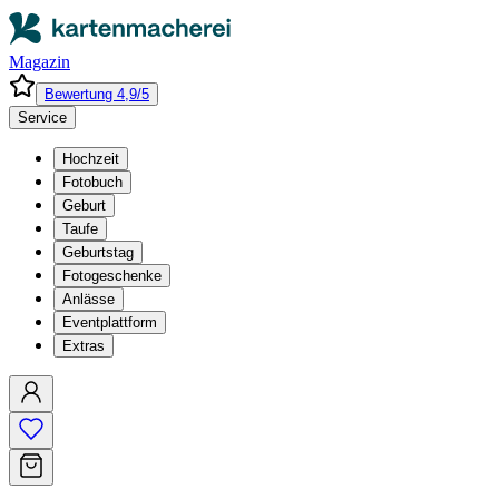
Magazin
Bewertung 4,9/5
Service
Hochzeit
Fotobuch
Geburt
Taufe
Geburtstag
Fotogeschenke
Anlässe
Eventplattform
Extras