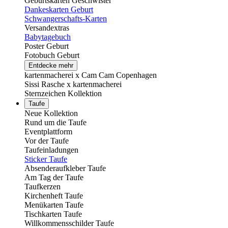
Geburtskarten Geschwister
Dankeskarten Geburt
Schwangerschafts-Karten
Versandextras
Babytagebuch
Poster Geburt
Fotobuch Geburt
Entdecke mehr
kartenmacherei x Cam Cam Copenhagen
Sissi Rasche x kartenmacherei
Sternzeichen Kollektion
Taufe
Neue Kollektion
Rund um die Taufe
Eventplattform
Vor der Taufe
Taufeinladungen
Sticker Taufe
Absenderaufkleber Taufe
Am Tag der Taufe
Taufkerzen
Kirchenheft Taufe
Menükarten Taufe
Tischkarten Taufe
Willkommensschilder Taufe