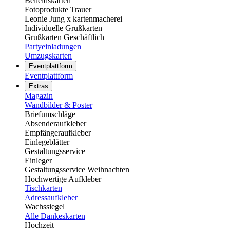
Beileidskarten
Fotoprodukte Trauer
Leonie Jung x kartenmacherei
Individuelle Grußkarten
Grußkarten Geschäftlich
Partyeinladungen
Umzugskarten
Eventplattform
Eventplattform
Extras
Magazin
Wandbilder & Poster
Briefumschläge
Absenderaufkleber
Empfängeraufkleber
Einlegeblätter
Gestaltungsservice
Einleger
Gestaltungsservice Weihnachten
Hochwertige Aufkleber
Tischkarten
Adressaufkleber
Wachssiegel
Alle Dankeskarten
Hochzeit