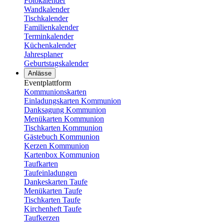
Fotokalender
Wandkalender
Tischkalender
Familienkalender
Terminkalender
Küchenkalender
Jahresplaner
Geburtstagskalender
Anlässe
Eventplattform
Kommunionskarten
Einladungskarten Kommunion
Danksagung Kommunion
Menükarten Kommunion
Tischkarten Kommunion
Gästebuch Kommunion
Kerzen Kommunion
Kartenbox Kommunion
Taufkarten
Taufeinladungen
Dankeskarten Taufe
Menükarten Taufe
Tischkarten Taufe
Kirchenheft Taufe
Taufkerzen