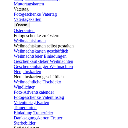
Muttertagskarten
Vatertag
Fotogeschenke Vatertag
Vatertagskarten
Ostern
Osterkarten
Fotogeschenke zu Ostern
Weihnachtskarten
Weihnachtskarten selbst gestalten
Weihnachtskarten geschäftlich
Weihnachtsfeier Einladungen
Geschenkaufkleber Weihnachten
Geschenkanhänger Weihnachten
Neujahrskarten
Neujahrskarten geschäftlich
Weihnachtliche Tischdeko
Windlichter
Foto-Adventskalender
Fotogeschenke Valentinstag
Valentinstag Karten
Trauerkarten
Einladung Trauerfeier
Danksagungskarten Trauer
Sterbebilder