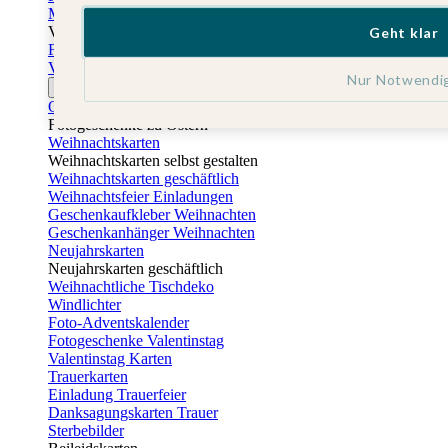
Muttertagskarten
Vatertag
Geht klar
Fotogeschenke Vatertag
Vatertagskarten
Nur Notwendi
Ostern
Osterkarten
Fotogeschenke zu Ostern
Weihnachtskarten
Weihnachtskarten selbst gestalten
Weihnachtskarten geschäftlich
Weihnachtsfeier Einladungen
Geschenkaufkleber Weihnachten
Geschenkanhänger Weihnachten
Neujahrskarten
Neujahrskarten geschäftlich
Weihnachtliche Tischdeko
Windlichter
Foto-Adventskalender
Fotogeschenke Valentinstag
Valentinstag Karten
Trauerkarten
Einladung Trauerfeier
Danksagungskarten Trauer
Sterbebilder