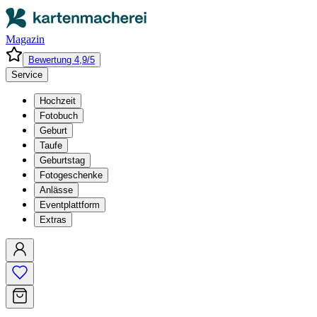
Magazin
Bewertung 4,9/5
Service
Hochzeit
Fotobuch
Geburt
Taufe
Geburtstag
Fotogeschenke
Anlässe
Eventplattform
Extras