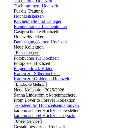
Tischkarten Hochzeit
Tischnummern Hochzeit
Für die Trauung
Hochzeitskerzen
Kirchenhefte und Einleger
Freudentränen-Taschentücher
Gastgeschenke Hochzeit
Hochzeitssticker
Danksagungskarten Hochzeit
Neue Kollektion
Erinnerungen
Fotobücher zur Hochzeit
Fotoposter Hochzeit
Fingerabdruck-Bilder
Karten zur Silberhochzeit
Karten zur Goldenen Hochzeit
Entdecke Mehr...
Neue Kollektion 2025/2026
Sanna Lindström x kartenmacherei
From Lover to Forever Kollektion
Textideen für Hochzeitseinladungen
kartenmacherei Hochzeitsnewsletter
kartenmacherei Hochzeitsmagazin
Unser Service
Gestaltungsservice Hochzeit