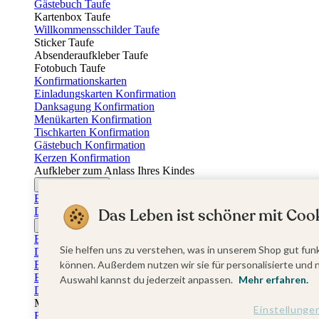
Gästebuch Taufe
Kartenbox Taufe
Willkommensschilder Taufe
Sticker Taufe
Absenderaufkleber Taufe
Fotobuch Taufe
Konfirmationskarten
Einladungskarten Konfirmation
Danksagung Konfirmation
Menükarten Konfirmation
Tischkarten Konfirmation
Gästebuch Konfirmation
Kerzen Konfirmation
Aufkleber zum Anlass Ihres Kindes
Firmungskarten
Einladungskarten Firmung
Das Leben ist schöner mit Cook
Dankeskarten Firmung
Jugendweihekarten
Einladungskarten Jugendweihe
Sie helfen uns zu verstehen, was in unserem Shop gut funk
Dankeskarten Jugendweihe
Einschulungskarten
können. Außerdem nutzen wir sie für personalisierte und 
Einladungskarten Einschulung
Auswahl kannst du jederzeit anpassen.
Mehr erfahren.
Danksagung Einschulung
Muttertag
Einstellunge
Fotogeschenke Muttertag