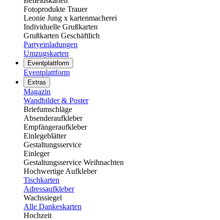
Beileidskarten
Fotoprodukte Trauer
Leonie Jung x kartenmacherei
Individuelle Grußkarten
Grußkarten Geschäftlich
Partyeinladungen
Umzugskarten
Eventplattform
Eventplattform
Extras
Magazin
Wandbilder & Poster
Briefumschläge
Absenderaufkleber
Empfängeraufkleber
Einlegeblätter
Gestaltungsservice
Einleger
Gestaltungsservice Weihnachten
Hochwertige Aufkleber
Tischkarten
Adressaufkleber
Wachssiegel
Alle Dankeskarten
Hochzeit