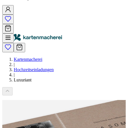
Kartenmacherei
|
Hochzeitseinladungen
|
Luxuriant