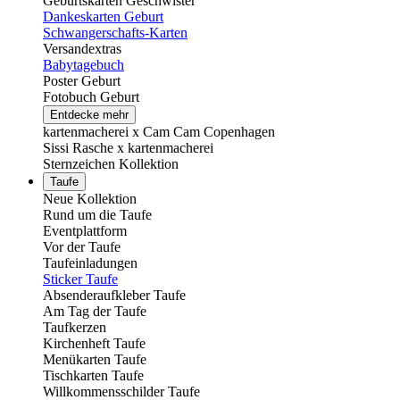
Geburtskarten Geschwister
Dankeskarten Geburt
Schwangerschafts-Karten
Versandextras
Babytagebuch
Poster Geburt
Fotobuch Geburt
Entdecke mehr
kartenmacherei x Cam Cam Copenhagen
Sissi Rasche x kartenmacherei
Sternzeichen Kollektion
Taufe
Neue Kollektion
Rund um die Taufe
Eventplattform
Vor der Taufe
Taufeinladungen
Sticker Taufe
Absenderaufkleber Taufe
Am Tag der Taufe
Taufkerzen
Kirchenheft Taufe
Menükarten Taufe
Tischkarten Taufe
Willkommensschilder Taufe