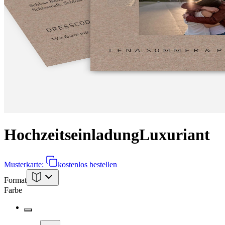
Hochzeitseinladung
Luxuriant
Musterkarte:
kostenlos bestellen
Format
Farbe