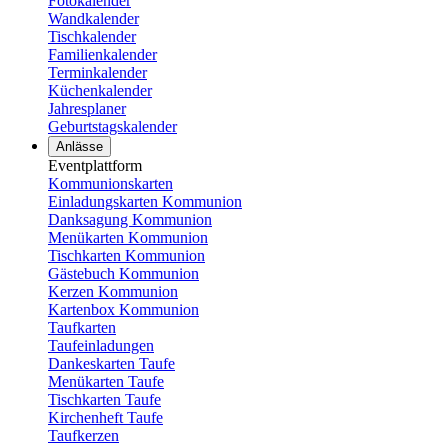
Fotokalender
Wandkalender
Tischkalender
Familienkalender
Terminkalender
Küchenkalender
Jahresplaner
Geburtstagskalender
Anlässe
Eventplattform
Kommunionskarten
Einladungskarten Kommunion
Danksagung Kommunion
Menükarten Kommunion
Tischkarten Kommunion
Gästebuch Kommunion
Kerzen Kommunion
Kartenbox Kommunion
Taufkarten
Taufeinladungen
Dankeskarten Taufe
Menükarten Taufe
Tischkarten Taufe
Kirchenheft Taufe
Taufkerzen