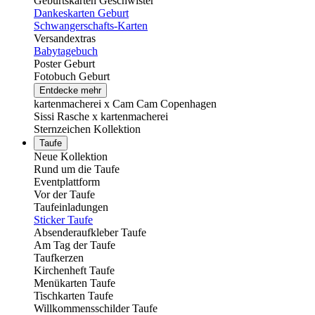
Geburtskarten Geschwister
Dankeskarten Geburt
Schwangerschafts-Karten
Versandextras
Babytagebuch
Poster Geburt
Fotobuch Geburt
Entdecke mehr
kartenmacherei x Cam Cam Copenhagen
Sissi Rasche x kartenmacherei
Sternzeichen Kollektion
Taufe
Neue Kollektion
Rund um die Taufe
Eventplattform
Vor der Taufe
Taufeinladungen
Sticker Taufe
Absenderaufkleber Taufe
Am Tag der Taufe
Taufkerzen
Kirchenheft Taufe
Menükarten Taufe
Tischkarten Taufe
Willkommensschilder Taufe