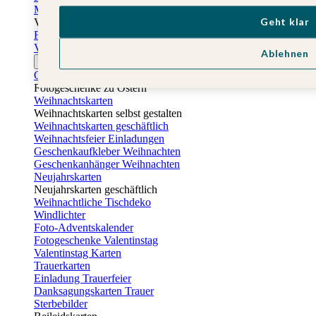
Muttertagskarten
Geht klar
Vatertag
Fotogeschenke Vatertag
Vatertagskarten
Ablehnen
Ostern
Osterkarten
Fotogeschenke zu Ostern
Weihnachtskarten
Weihnachtskarten selbst gestalten
Weihnachtskarten geschäftlich
Weihnachtsfeier Einladungen
Geschenkaufkleber Weihnachten
Geschenkanhänger Weihnachten
Neujahrskarten
Neujahrskarten geschäftlich
Weihnachtliche Tischdeko
Windlichter
Foto-Adventskalender
Fotogeschenke Valentinstag
Valentinstag Karten
Trauerkarten
Einladung Trauerfeier
Danksagungskarten Trauer
Sterbebilder