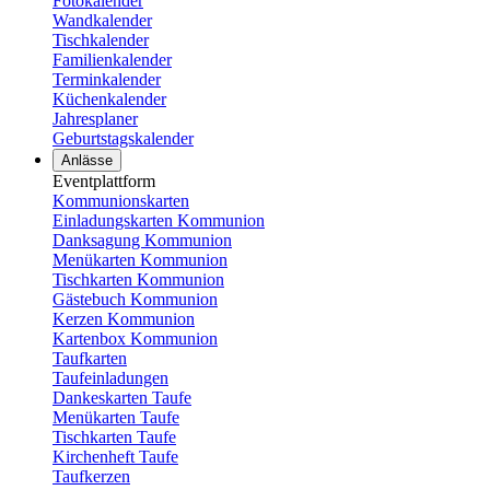
Fotokalender
Wandkalender
Tischkalender
Familienkalender
Terminkalender
Küchenkalender
Jahresplaner
Geburtstagskalender
Anlässe
Eventplattform
Kommunionskarten
Einladungskarten Kommunion
Danksagung Kommunion
Menükarten Kommunion
Tischkarten Kommunion
Gästebuch Kommunion
Kerzen Kommunion
Kartenbox Kommunion
Taufkarten
Taufeinladungen
Dankeskarten Taufe
Menükarten Taufe
Tischkarten Taufe
Kirchenheft Taufe
Taufkerzen