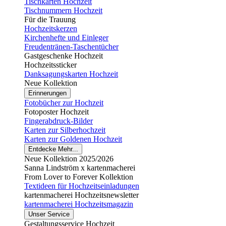
Tischkarten Hochzeit
Tischnummern Hochzeit
Für die Trauung
Hochzeitskerzen
Kirchenhefte und Einleger
Freudentränen-Taschentücher
Gastgeschenke Hochzeit
Hochzeitssticker
Danksagungskarten Hochzeit
Neue Kollektion
Erinnerungen
Fotobücher zur Hochzeit
Fotoposter Hochzeit
Fingerabdruck-Bilder
Karten zur Silberhochzeit
Karten zur Goldenen Hochzeit
Entdecke Mehr...
Neue Kollektion 2025/2026
Sanna Lindström x kartenmacherei
From Lover to Forever Kollektion
Textideen für Hochzeitseinladungen
kartenmacherei Hochzeitsnewsletter
kartenmacherei Hochzeitsmagazin
Unser Service
Gestaltungsservice Hochzeit