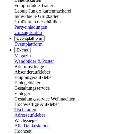
Beileidskarten
Fotoprodukte Trauer
Leonie Jung x kartenmacherei
Individuelle Grußkarten
Grußkarten Geschäftlich
Partyeinladungen
Umzugskarten
Eventplattform
Eventplattform
Extras
Magazin
Wandbilder & Poster
Briefumschläge
Absenderaufkleber
Empfängeraufkleber
Einlegeblätter
Gestaltungsservice
Einleger
Gestaltungsservice Weihnachten
Hochwertige Aufkleber
Tischkarten
Adressaufkleber
Wachssiegel
Alle Dankeskarten
Hochzeit