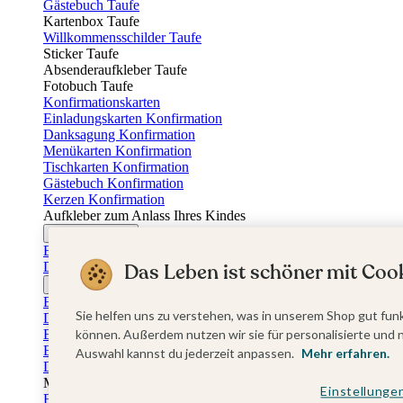
Gästebuch Taufe
Kartenbox Taufe
Willkommensschilder Taufe
Sticker Taufe
Absenderaufkleber Taufe
Fotobuch Taufe
Konfirmationskarten
Einladungskarten Konfirmation
Danksagung Konfirmation
Menükarten Konfirmation
Tischkarten Konfirmation
Gästebuch Konfirmation
Kerzen Konfirmation
Aufkleber zum Anlass Ihres Kindes
Firmungskarten
Einladungskarten Firmung
Dankeskarten Firmung
Das Leben ist schöner mit Cook
Jugendweihekarten
Einladungskarten Jugendweihe
Sie helfen uns zu verstehen, was in unserem Shop gut funk
Dankeskarten Jugendweihe
Einschulungskarten
können. Außerdem nutzen wir sie für personalisierte und 
Einladungskarten Einschulung
Auswahl kannst du jederzeit anpassen.
Mehr erfahren.
Danksagung Einschulung
Muttertag
Einstellunge
Fotogeschenke Muttertag