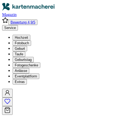
Magazin
Bewertung 4,9/5
Service
Hochzeit
Fotobuch
Geburt
Taufe
Geburtstag
Fotogeschenke
Anlässe
Eventplattform
Extras