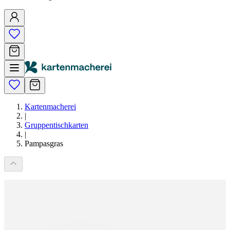
Kartenmacherei
|
Gruppentischkarten
|
Pampasgras