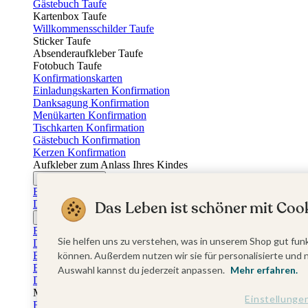
Gästebuch Taufe
Kartenbox Taufe
Willkommensschilder Taufe
Sticker Taufe
Absenderaufkleber Taufe
Fotobuch Taufe
Konfirmationskarten
Einladungskarten Konfirmation
Danksagung Konfirmation
Menükarten Konfirmation
Tischkarten Konfirmation
Gästebuch Konfirmation
Kerzen Konfirmation
Aufkleber zum Anlass Ihres Kindes
Firmungskarten
Einladungskarten Firmung
Das Leben ist schöner mit Cook
Dankeskarten Firmung
Jugendweihekarten
Einladungskarten Jugendweihe
Sie helfen uns zu verstehen, was in unserem Shop gut funk
Dankeskarten Jugendweihe
Einschulungskarten
können. Außerdem nutzen wir sie für personalisierte und 
Einladungskarten Einschulung
Auswahl kannst du jederzeit anpassen.
Mehr erfahren.
Danksagung Einschulung
Muttertag
Einstellunge
Fotogeschenke Muttertag