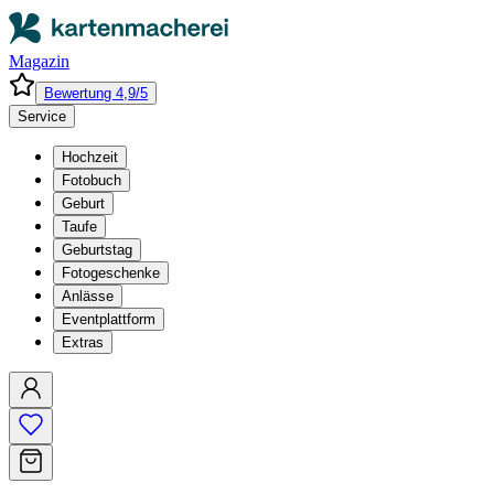
Magazin
Bewertung 4,9/5
Service
Hochzeit
Fotobuch
Geburt
Taufe
Geburtstag
Fotogeschenke
Anlässe
Eventplattform
Extras