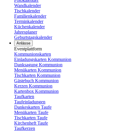
Fotokalender
Wandkalender
Tischkalender
Familienkalender
Terminkalender
Küchenkalender
Jahresplaner
Geburtstagskalender
Anlässe
Eventplattform
Kommunionskarten
Einladungskarten Kommunion
Danksagung Kommunion
Menükarten Kommunion
Tischkarten Kommunion
Gästebuch Kommunion
Kerzen Kommunion
Kartenbox Kommunion
Taufkarten
Taufeinladungen
Dankeskarten Taufe
Menükarten Taufe
Tischkarten Taufe
Kirchenheft Taufe
Taufkerzen