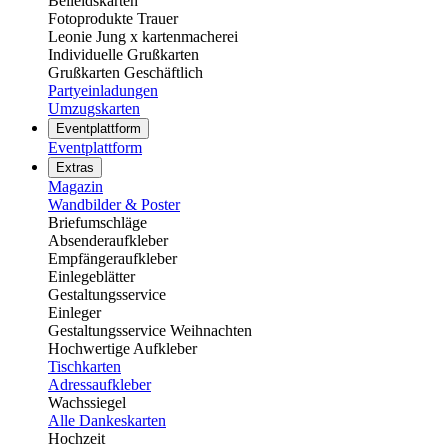
Beileidskarten
Fotoprodukte Trauer
Leonie Jung x kartenmacherei
Individuelle Grußkarten
Grußkarten Geschäftlich
Partyeinladungen
Umzugskarten
Eventplattform
Eventplattform
Extras
Magazin
Wandbilder & Poster
Briefumschläge
Absenderaufkleber
Empfängeraufkleber
Einlegeblätter
Gestaltungsservice
Einleger
Gestaltungsservice Weihnachten
Hochwertige Aufkleber
Tischkarten
Adressaufkleber
Wachssiegel
Alle Dankeskarten
Hochzeit