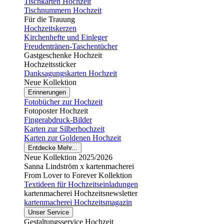
Tischkarten Hochzeit
Tischnummern Hochzeit
Für die Trauung
Hochzeitskerzen
Kirchenhefte und Einleger
Freudentränen-Taschentücher
Gastgeschenke Hochzeit
Hochzeitssticker
Danksagungskarten Hochzeit
Neue Kollektion
Erinnerungen
Fotobücher zur Hochzeit
Fotoposter Hochzeit
Fingerabdruck-Bilder
Karten zur Silberhochzeit
Karten zur Goldenen Hochzeit
Entdecke Mehr...
Neue Kollektion 2025/2026
Sanna Lindström x kartenmacherei
From Lover to Forever Kollektion
Textideen für Hochzeitseinladungen
kartenmacherei Hochzeitsnewsletter
kartenmacherei Hochzeitsmagazin
Unser Service
Gestaltungsservice Hochzeit