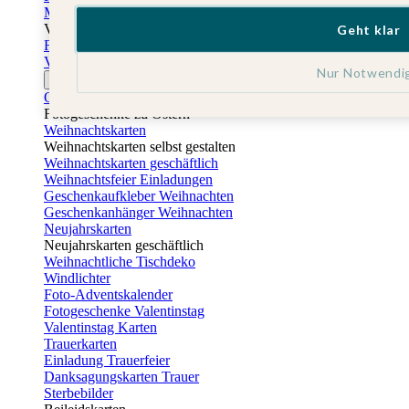
Muttertagskarten
Vatertag
Geht klar
Fotogeschenke Vatertag
Vatertagskarten
Nur Notwendi
Ostern
Osterkarten
Fotogeschenke zu Ostern
Weihnachtskarten
Weihnachtskarten selbst gestalten
Weihnachtskarten geschäftlich
Weihnachtsfeier Einladungen
Geschenkaufkleber Weihnachten
Geschenkanhänger Weihnachten
Neujahrskarten
Neujahrskarten geschäftlich
Weihnachtliche Tischdeko
Windlichter
Foto-Adventskalender
Fotogeschenke Valentinstag
Valentinstag Karten
Trauerkarten
Einladung Trauerfeier
Danksagungskarten Trauer
Sterbebilder