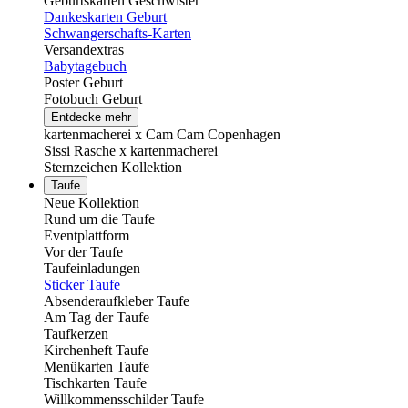
Geburtskarten Geschwister
Dankeskarten Geburt
Schwangerschafts-Karten
Versandextras
Babytagebuch
Poster Geburt
Fotobuch Geburt
Entdecke mehr
kartenmacherei x Cam Cam Copenhagen
Sissi Rasche x kartenmacherei
Sternzeichen Kollektion
Taufe
Neue Kollektion
Rund um die Taufe
Eventplattform
Vor der Taufe
Taufeinladungen
Sticker Taufe
Absenderaufkleber Taufe
Am Tag der Taufe
Taufkerzen
Kirchenheft Taufe
Menükarten Taufe
Tischkarten Taufe
Willkommensschilder Taufe