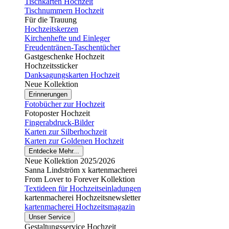
Tischkarten Hochzeit
Tischnummern Hochzeit
Für die Trauung
Hochzeitskerzen
Kirchenhefte und Einleger
Freudentränen-Taschentücher
Gastgeschenke Hochzeit
Hochzeitssticker
Danksagungskarten Hochzeit
Neue Kollektion
Erinnerungen
Fotobücher zur Hochzeit
Fotoposter Hochzeit
Fingerabdruck-Bilder
Karten zur Silberhochzeit
Karten zur Goldenen Hochzeit
Entdecke Mehr...
Neue Kollektion 2025/2026
Sanna Lindström x kartenmacherei
From Lover to Forever Kollektion
Textideen für Hochzeitseinladungen
kartenmacherei Hochzeitsnewsletter
kartenmacherei Hochzeitsmagazin
Unser Service
Gestaltungsservice Hochzeit