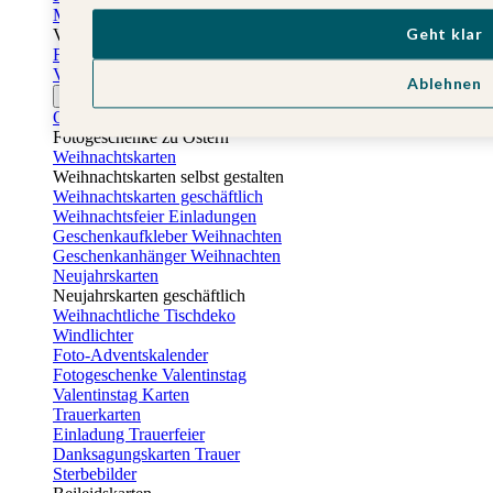
Muttertagskarten
Geht klar
Vatertag
Fotogeschenke Vatertag
Vatertagskarten
Ablehnen
Ostern
Osterkarten
Fotogeschenke zu Ostern
Weihnachtskarten
Weihnachtskarten selbst gestalten
Weihnachtskarten geschäftlich
Weihnachtsfeier Einladungen
Geschenkaufkleber Weihnachten
Geschenkanhänger Weihnachten
Neujahrskarten
Neujahrskarten geschäftlich
Weihnachtliche Tischdeko
Windlichter
Foto-Adventskalender
Fotogeschenke Valentinstag
Valentinstag Karten
Trauerkarten
Einladung Trauerfeier
Danksagungskarten Trauer
Sterbebilder