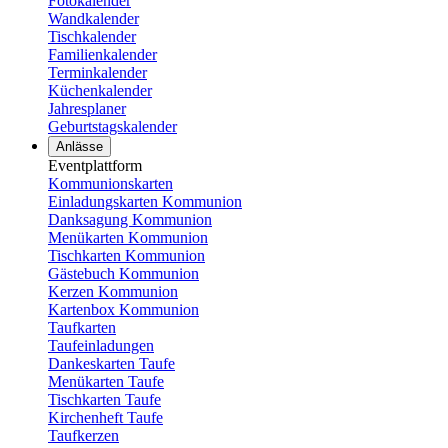
Fotokalender
Wandkalender
Tischkalender
Familienkalender
Terminkalender
Küchenkalender
Jahresplaner
Geburtstagskalender
Anlässe
Eventplattform
Kommunionskarten
Einladungskarten Kommunion
Danksagung Kommunion
Menükarten Kommunion
Tischkarten Kommunion
Gästebuch Kommunion
Kerzen Kommunion
Kartenbox Kommunion
Taufkarten
Taufeinladungen
Dankeskarten Taufe
Menükarten Taufe
Tischkarten Taufe
Kirchenheft Taufe
Taufkerzen