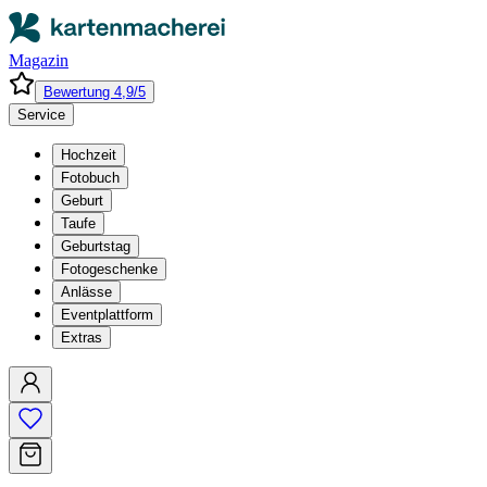
Magazin
Bewertung 4,9/5
Service
Hochzeit
Fotobuch
Geburt
Taufe
Geburtstag
Fotogeschenke
Anlässe
Eventplattform
Extras