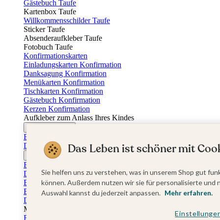
Gästebuch Taufe
Kartenbox Taufe
Willkommensschilder Taufe
Sticker Taufe
Absenderaufkleber Taufe
Fotobuch Taufe
Konfirmationskarten
Einladungskarten Konfirmation
Danksagung Konfirmation
Menükarten Konfirmation
Tischkarten Konfirmation
Gästebuch Konfirmation
Kerzen Konfirmation
Aufkleber zum Anlass Ihres Kindes
Firmungskarten
Einladungskarten Firmung
Dankeskarten Firmung
Das Leben ist schöner mit Cook
Jugendweihekarten
Einladungskarten Jugendweihe
Sie helfen uns zu verstehen, was in unserem Shop gut funk
Dankeskarten Jugendweihe
Einschulungskarten
können. Außerdem nutzen wir sie für personalisierte und 
Einladungskarten Einschulung
Auswahl kannst du jederzeit anpassen.
Mehr erfahren.
Danksagung Einschulung
Muttertag
Einstellunge
Fotogeschenke Muttertag