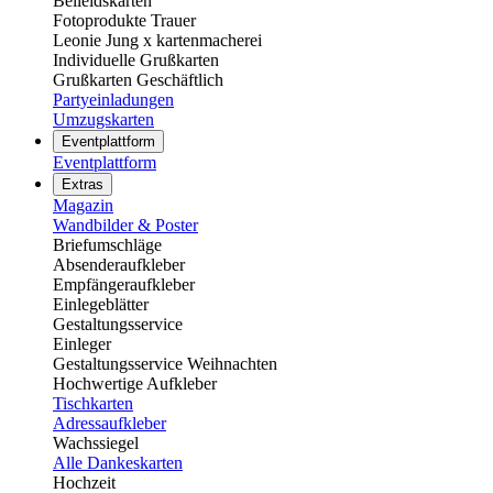
Beileidskarten
Fotoprodukte Trauer
Leonie Jung x kartenmacherei
Individuelle Grußkarten
Grußkarten Geschäftlich
Partyeinladungen
Umzugskarten
Eventplattform
Eventplattform
Extras
Magazin
Wandbilder & Poster
Briefumschläge
Absenderaufkleber
Empfängeraufkleber
Einlegeblätter
Gestaltungsservice
Einleger
Gestaltungsservice Weihnachten
Hochwertige Aufkleber
Tischkarten
Adressaufkleber
Wachssiegel
Alle Dankeskarten
Hochzeit