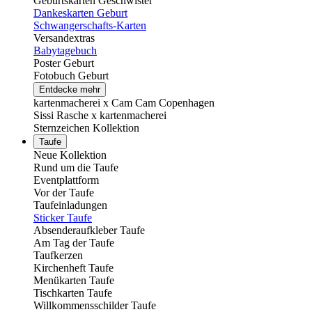
Geburtskarten Geschwister
Dankeskarten Geburt
Schwangerschafts-Karten
Versandextras
Babytagebuch
Poster Geburt
Fotobuch Geburt
Entdecke mehr
kartenmacherei x Cam Cam Copenhagen
Sissi Rasche x kartenmacherei
Sternzeichen Kollektion
Taufe
Neue Kollektion
Rund um die Taufe
Eventplattform
Vor der Taufe
Taufeinladungen
Sticker Taufe
Absenderaufkleber Taufe
Am Tag der Taufe
Taufkerzen
Kirchenheft Taufe
Menükarten Taufe
Tischkarten Taufe
Willkommensschilder Taufe