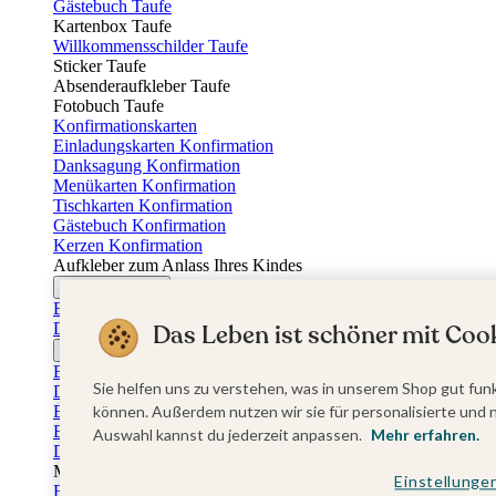
Gästebuch Taufe
Kartenbox Taufe
Willkommensschilder Taufe
Sticker Taufe
Absenderaufkleber Taufe
Fotobuch Taufe
Konfirmationskarten
Einladungskarten Konfirmation
Danksagung Konfirmation
Menükarten Konfirmation
Tischkarten Konfirmation
Gästebuch Konfirmation
Kerzen Konfirmation
Aufkleber zum Anlass Ihres Kindes
Firmungskarten
Einladungskarten Firmung
Dankeskarten Firmung
Das Leben ist schöner mit Cook
Jugendweihekarten
Einladungskarten Jugendweihe
Sie helfen uns zu verstehen, was in unserem Shop gut funk
Dankeskarten Jugendweihe
Einschulungskarten
können. Außerdem nutzen wir sie für personalisierte und 
Einladungskarten Einschulung
Auswahl kannst du jederzeit anpassen.
Mehr erfahren.
Danksagung Einschulung
Muttertag
Einstellunge
Fotogeschenke Muttertag