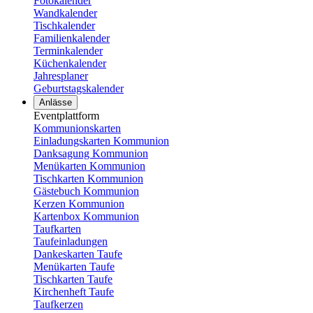
Fotokalender
Wandkalender
Tischkalender
Familienkalender
Terminkalender
Küchenkalender
Jahresplaner
Geburtstagskalender
Anlässe
Eventplattform
Kommunionskarten
Einladungskarten Kommunion
Danksagung Kommunion
Menükarten Kommunion
Tischkarten Kommunion
Gästebuch Kommunion
Kerzen Kommunion
Kartenbox Kommunion
Taufkarten
Taufeinladungen
Dankeskarten Taufe
Menükarten Taufe
Tischkarten Taufe
Kirchenheft Taufe
Taufkerzen