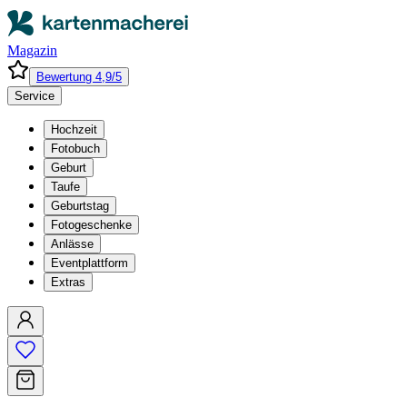
Magazin
Bewertung 4,9/5
Service
Hochzeit
Fotobuch
Geburt
Taufe
Geburtstag
Fotogeschenke
Anlässe
Eventplattform
Extras