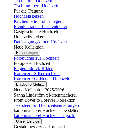
Tischkarten Hochzeit
Tischnummern Hochzeit
Für die Trauung
Hochzeitskerzen
Kirchenhefte und Einleger
Freudentränen-Taschentücher
Gastgeschenke Hochzeit
Hochzeitssticker
Danksagungskarten Hochzeit
Neue Kollektion
Erinnerungen
Fotobücher zur Hochzeit
Fotoposter Hochzeit
Fingerabdruck-Bilder
Karten zur Silberhochzeit
Karten zur Goldenen Hochzeit
Entdecke Mehr...
Neue Kollektion 2025/2026
Sanna Lindström x kartenmacherei
From Lover to Forever Kollektion
Textideen für Hochzeitseinladungen
kartenmacherei Hochzeitsnewsletter
kartenmacherei Hochzeitsmagazin
Unser Service
Gestaltungsservice Hochzeit