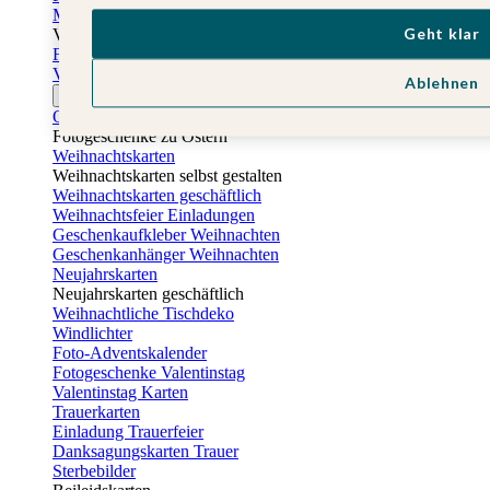
Muttertagskarten
Geht klar
Vatertag
Fotogeschenke Vatertag
Vatertagskarten
Ablehnen
Ostern
Osterkarten
Fotogeschenke zu Ostern
Weihnachtskarten
Weihnachtskarten selbst gestalten
Weihnachtskarten geschäftlich
Weihnachtsfeier Einladungen
Geschenkaufkleber Weihnachten
Geschenkanhänger Weihnachten
Neujahrskarten
Neujahrskarten geschäftlich
Weihnachtliche Tischdeko
Windlichter
Foto-Adventskalender
Fotogeschenke Valentinstag
Valentinstag Karten
Trauerkarten
Einladung Trauerfeier
Danksagungskarten Trauer
Sterbebilder