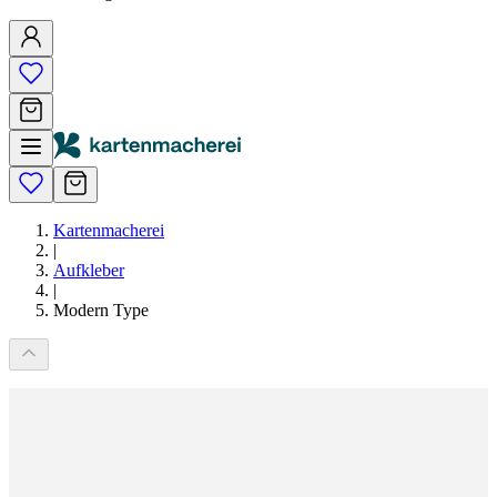
Kartenmacherei
|
Aufkleber
|
Modern Type