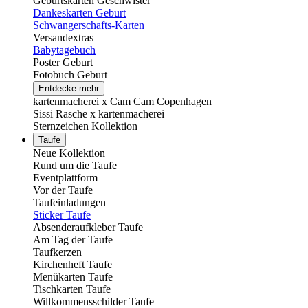
Geburtskarten Geschwister
Dankeskarten Geburt
Schwangerschafts-Karten
Versandextras
Babytagebuch
Poster Geburt
Fotobuch Geburt
Entdecke mehr
kartenmacherei x Cam Cam Copenhagen
Sissi Rasche x kartenmacherei
Sternzeichen Kollektion
Taufe
Neue Kollektion
Rund um die Taufe
Eventplattform
Vor der Taufe
Taufeinladungen
Sticker Taufe
Absenderaufkleber Taufe
Am Tag der Taufe
Taufkerzen
Kirchenheft Taufe
Menükarten Taufe
Tischkarten Taufe
Willkommensschilder Taufe