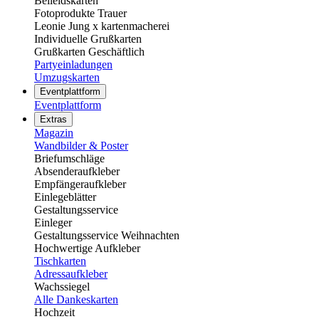
Beileidskarten
Fotoprodukte Trauer
Leonie Jung x kartenmacherei
Individuelle Grußkarten
Grußkarten Geschäftlich
Partyeinladungen
Umzugskarten
Eventplattform
Eventplattform
Extras
Magazin
Wandbilder & Poster
Briefumschläge
Absenderaufkleber
Empfängeraufkleber
Einlegeblätter
Gestaltungsservice
Einleger
Gestaltungsservice Weihnachten
Hochwertige Aufkleber
Tischkarten
Adressaufkleber
Wachssiegel
Alle Dankeskarten
Hochzeit