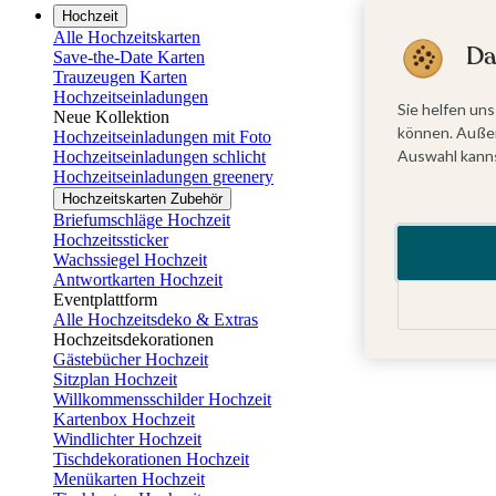
Hochzeit
Alle Hochzeitskarten
Da
Save-the-Date Karten
Trauzeugen Karten
Hochzeitseinladungen
Sie helfen uns
Neue Kollektion
können. Außer
Hochzeitseinladungen mit Foto
Auswahl kanns
Hochzeitseinladungen schlicht
Hochzeitseinladungen greenery
Hochzeitskarten Zubehör
Briefumschläge Hochzeit
Hochzeitssticker
Wachssiegel Hochzeit
Antwortkarten Hochzeit
Eventplattform
Alle Hochzeitsdeko & Extras
Hochzeitsdekorationen
Gästebücher Hochzeit
Sitzplan Hochzeit
Willkommensschilder Hochzeit
Kartenbox Hochzeit
Windlichter Hochzeit
Tischdekorationen Hochzeit
Menükarten Hochzeit