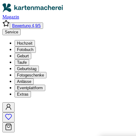
Magazin
Bewertung 4,9/5
Service
Hochzeit
Fotobuch
Geburt
Taufe
Geburtstag
Fotogeschenke
Anlässe
Eventplattform
Extras