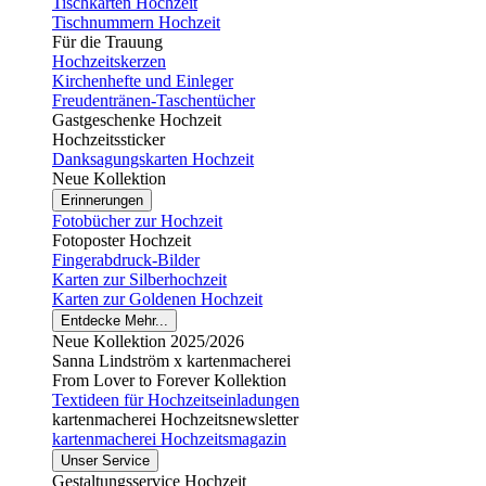
Tischkarten Hochzeit
Tischnummern Hochzeit
Für die Trauung
Hochzeitskerzen
Kirchenhefte und Einleger
Freudentränen-Taschentücher
Gastgeschenke Hochzeit
Hochzeitssticker
Danksagungskarten Hochzeit
Neue Kollektion
Erinnerungen
Fotobücher zur Hochzeit
Fotoposter Hochzeit
Fingerabdruck-Bilder
Karten zur Silberhochzeit
Karten zur Goldenen Hochzeit
Entdecke Mehr...
Neue Kollektion 2025/2026
Sanna Lindström x kartenmacherei
From Lover to Forever Kollektion
Textideen für Hochzeitseinladungen
kartenmacherei Hochzeitsnewsletter
kartenmacherei Hochzeitsmagazin
Unser Service
Gestaltungsservice Hochzeit