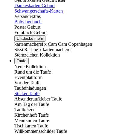
Geburtskarten Geschwister
Dankeskarten Geburt
Schwangerschafts-Karten
Versandextras
Babytagebuch
Poster Geburt
Fotobuch Geburt
Entdecke mehr
kartenmacherei x Cam Cam Copenhagen
Sissi Rasche x kartenmacherei
Sternzeichen Kollektion
Taufe
Neue Kollektion
Rund um die Taufe
Eventplattform
Vor der Taufe
Taufeinladungen
Sticker Taufe
Absenderaufkleber Taufe
Am Tag der Taufe
Taufkerzen
Kirchenheft Taufe
Menükarten Taufe
Tischkarten Taufe
Willkommensschilder Taufe