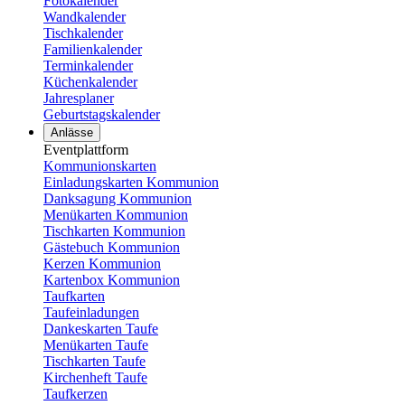
Fotokalender
Wandkalender
Tischkalender
Familienkalender
Terminkalender
Küchenkalender
Jahresplaner
Geburtstagskalender
Anlässe
Eventplattform
Kommunionskarten
Einladungskarten Kommunion
Danksagung Kommunion
Menükarten Kommunion
Tischkarten Kommunion
Gästebuch Kommunion
Kerzen Kommunion
Kartenbox Kommunion
Taufkarten
Taufeinladungen
Dankeskarten Taufe
Menükarten Taufe
Tischkarten Taufe
Kirchenheft Taufe
Taufkerzen