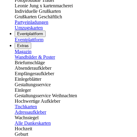
Fotoprodukte Trauer
Leonie Jung x kartenmacherei
Individuelle Grußkarten
Grußkarten Geschäftlich
Partyeinladungen
Umzugskarten
Eventplattform
Eventplattform
Extras
Magazin
Wandbilder & Poster
Briefumschläge
Absenderaufkleber
Empfängeraufkleber
Einlegeblätter
Gestaltungsservice
Einleger
Gestaltungsservice Weihnachten
Hochwertige Aufkleber
Tischkarten
Adressaufkleber
Wachssiegel
Alle Dankeskarten
Hochzeit
Geburt