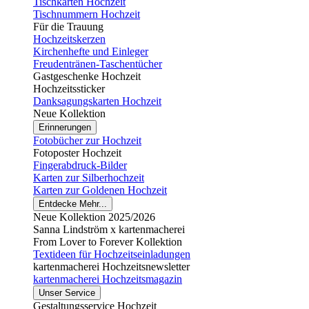
Tischkarten Hochzeit
Tischnummern Hochzeit
Für die Trauung
Hochzeitskerzen
Kirchenhefte und Einleger
Freudentränen-Taschentücher
Gastgeschenke Hochzeit
Hochzeitssticker
Danksagungskarten Hochzeit
Neue Kollektion
Erinnerungen
Fotobücher zur Hochzeit
Fotoposter Hochzeit
Fingerabdruck-Bilder
Karten zur Silberhochzeit
Karten zur Goldenen Hochzeit
Entdecke Mehr...
Neue Kollektion 2025/2026
Sanna Lindström x kartenmacherei
From Lover to Forever Kollektion
Textideen für Hochzeitseinladungen
kartenmacherei Hochzeitsnewsletter
kartenmacherei Hochzeitsmagazin
Unser Service
Gestaltungsservice Hochzeit