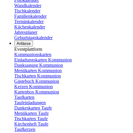
Fotokalender
Wandkalender
Tischkalender
Familienkalender
Terminkalender
Küchenkalender
Jahresplaner
Geburtstagskalender
Anlässe
Eventplattform
Kommunionskarten
Einladungskarten Kommunion
Danksagung Kommunion
Menükarten Kommunion
Tischkarten Kommunion
Gästebuch Kommunion
Kerzen Kommunion
Kartenbox Kommunion
Taufkarten
Taufeinladungen
Dankeskarten Taufe
Menükarten Taufe
Tischkarten Taufe
Kirchenheft Taufe
Taufkerzen