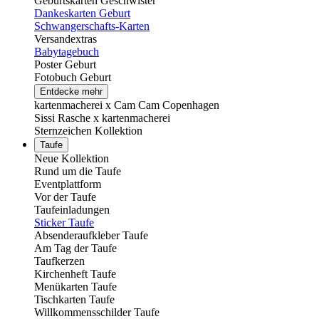
Geburtskarten Geschwister
Dankeskarten Geburt
Schwangerschafts-Karten
Versandextras
Babytagebuch
Poster Geburt
Fotobuch Geburt
Entdecke mehr
kartenmacherei x Cam Cam Copenhagen
Sissi Rasche x kartenmacherei
Sternzeichen Kollektion
Taufe
Neue Kollektion
Rund um die Taufe
Eventplattform
Vor der Taufe
Taufeinladungen
Sticker Taufe
Absenderaufkleber Taufe
Am Tag der Taufe
Taufkerzen
Kirchenheft Taufe
Menükarten Taufe
Tischkarten Taufe
Willkommensschilder Taufe