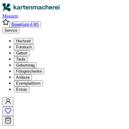
Magazin
Bewertung 4,9/5
Service
Hochzeit
Fotobuch
Geburt
Taufe
Geburtstag
Fotogeschenke
Anlässe
Eventplattform
Extras