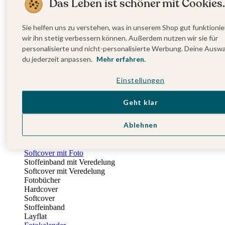
Das Leben ist schöner mit Cookies.
Fotobuch Geburtstag
Eventplattform
Einladungskarten Kindergeburtstag
Sie helfen uns zu verstehen, was in unserem Shop gut funktionie
Kindergeburtstag Jungen
wir ihn stetig verbessern können. Außerdem nutzen wir sie für
Kindergeburtstag Mädchen
personalisierte und nicht-personalisierte Werbung. Deine Ausw
Kindergeburtstag Unisex
du jederzeit anpassen.
Mehr erfahren.
Einladungskarten 1. Geburtstag
Fotogeschenke
Einstellungen
Alle Fotogeschenke
Fotobücher
Wandbilder & Poster
Geht klar
Bilderboxen
Fotohalter
Ablehnen
Bilderrahmen
Notizbücher
Stoffeinband mit Foto
Softcover mit Foto
Stoffeinband mit Veredelung
Softcover mit Veredelung
Fotobücher
Hardcover
Softcover
Stoffeinband
Layflat