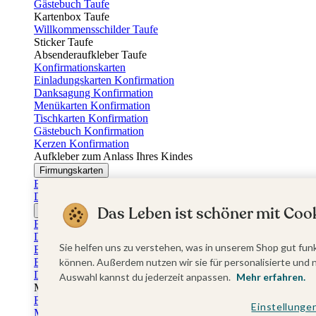
Gästebuch Taufe
Kartenbox Taufe
Willkommensschilder Taufe
Sticker Taufe
Absenderaufkleber Taufe
Konfirmationskarten
Einladungskarten Konfirmation
Danksagung Konfirmation
Menükarten Konfirmation
Tischkarten Konfirmation
Gästebuch Konfirmation
Kerzen Konfirmation
Aufkleber zum Anlass Ihres Kindes
Firmungskarten
Einladungskarten Firmung
Dankeskarten Firmung
Das Leben ist schöner mit Cook
Jugendweihekarten
Einladungskarten Jugendweihe
Dankeskarten Jugendweihe
Sie helfen uns zu verstehen, was in unserem Shop gut funk
Einschulungskarten
Einladungskarten Einschulung
können. Außerdem nutzen wir sie für personalisierte und 
Danksagung Einschulung
Auswahl kannst du jederzeit anpassen.
Mehr erfahren.
Muttertag
Fotogeschenke Muttertag
Einstellunge
Muttertagskarten