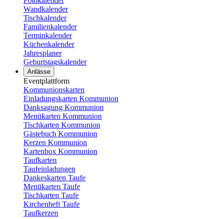
Fotokalender
Wandkalender
Tischkalender
Familienkalender
Terminkalender
Küchenkalender
Jahresplaner
Geburtstagskalender
Anlässe
Eventplattform
Kommunionskarten
Einladungskarten Kommunion
Danksagung Kommunion
Menükarten Kommunion
Tischkarten Kommunion
Gästebuch Kommunion
Kerzen Kommunion
Kartenbox Kommunion
Taufkarten
Taufeinladungen
Dankeskarten Taufe
Menükarten Taufe
Tischkarten Taufe
Kirchenheft Taufe
Taufkerzen