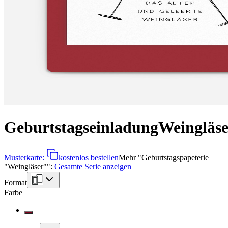
Geburtstagseinladung
Weingläse
Musterkarte:
kostenlos bestellen
Mehr
"
Geburtstagspapeterie
"Weingläser"
":
Gesamte Serie anzeigen
Format
Farbe