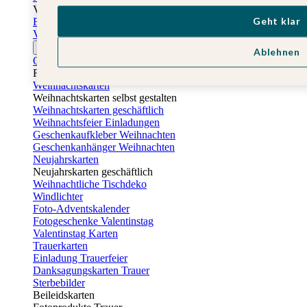
Vatertag
Geht klar
Fotogeschenke Vatertag
Vatertagskarten
Ostern
Ablehnen
Osterkarten
Fotogeschenke zu Ostern
Weihnachtskarten
Weihnachtskarten selbst gestalten
Weihnachtskarten geschäftlich
Weihnachtsfeier Einladungen
Geschenkaufkleber Weihnachten
Geschenkanhänger Weihnachten
Neujahrskarten
Neujahrskarten geschäftlich
Weihnachtliche Tischdeko
Windlichter
Foto-Adventskalender
Fotogeschenke Valentinstag
Valentinstag Karten
Trauerkarten
Einladung Trauerfeier
Danksagungskarten Trauer
Sterbebilder
Beileidskarten