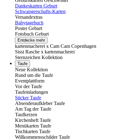
Geburtskarten Geschwister
Dankeskarten Geburt
Schwangerschafts-Karten
Versandextras
Babytagebuch
Poster Geburt
Fotobuch Geburt
Entdecke mehr
kartenmacherei x Cam Cam Copenhagen
Sissi Rasche x kartenmacherei
Sternzeichen Kollektion
Taufe
Neue Kollektion
Rund um die Taufe
Eventplattform
Vor der Taufe
Taufeinladungen
Sticker Taufe
Absenderaufkleber Taufe
Am Tag der Taufe
Taufkerzen
Kirchenheft Taufe
Menükarten Taufe
Tischkarten Taufe
Willkommensschilder Taufe