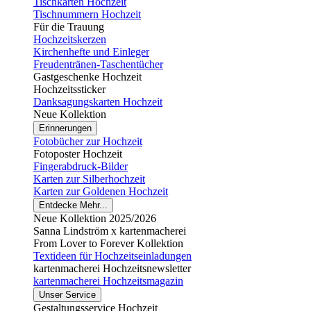
Tischkarten Hochzeit
Tischnummern Hochzeit
Für die Trauung
Hochzeitskerzen
Kirchenhefte und Einleger
Freudentränen-Taschentücher
Gastgeschenke Hochzeit
Hochzeitssticker
Danksagungskarten Hochzeit
Neue Kollektion
Erinnerungen
Fotobücher zur Hochzeit
Fotoposter Hochzeit
Fingerabdruck-Bilder
Karten zur Silberhochzeit
Karten zur Goldenen Hochzeit
Entdecke Mehr...
Neue Kollektion 2025/2026
Sanna Lindström x kartenmacherei
From Lover to Forever Kollektion
Textideen für Hochzeitseinladungen
kartenmacherei Hochzeitsnewsletter
kartenmacherei Hochzeitsmagazin
Unser Service
Gestaltungsservice Hochzeit