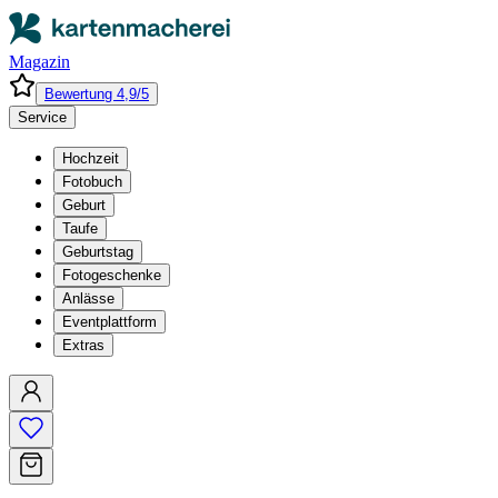
Magazin
Bewertung 4,9/5
Service
Hochzeit
Fotobuch
Geburt
Taufe
Geburtstag
Fotogeschenke
Anlässe
Eventplattform
Extras