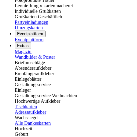
Fotoprodukte Trauer
Leonie Jung x kartenmacherei
Individuelle Grußkarten
Grußkarten Geschäftlich
Partyeinladungen
Umzugskarten
Eventplattform
Eventplattform
Extras
Magazin
Wandbilder & Poster
Briefumschläge
Absenderaufkleber
Empfängeraufkleber
Einlegeblätter
Gestaltungsservice
Einleger
Gestaltungsservice Weihnachten
Hochwertige Aufkleber
Tischkarten
Adressaufkleber
Wachssiegel
Alle Dankeskarten
Hochzeit
Geburt