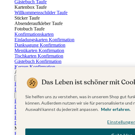
Gästebuch Taufe
Kartenbox Taufe
Willkommensschilder Taufe
Sticker Taufe
Absenderaufkleber Taufe
Fotobuch Taufe
Konfirmationskarten
Einladungskarten Konfirmation
Danksagung Konfirmation
Menükarten Konfirmation
Tischkarten Konfirmation
Gästebuch Konfirmation
Kerzen Konfirmation
Aufkleber zum Anlass Ihres Kindes
Firmungskarten
Das Leben ist schöner mit Cook
Einladungskarten Firmung
Dankeskarten Firmung
Jugendweihekarten
Sie helfen uns zu verstehen, was in unserem Shop gut funk
Einladungskarten Jugendweihe
können. Außerdem nutzen wir sie für personalisierte und 
Dankeskarten Jugendweihe
Auswahl kannst du jederzeit anpassen.
Mehr erfahren.
Einschulungskarten
Einladungskarten Einschulung
Einstellunge
Danksagung Einschulung
Muttertag
Fotogeschenke Muttertag