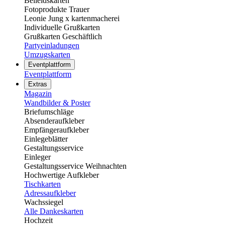
Beileidskarten
Fotoprodukte Trauer
Leonie Jung x kartenmacherei
Individuelle Grußkarten
Grußkarten Geschäftlich
Partyeinladungen
Umzugskarten
Eventplattform
Eventplattform
Extras
Magazin
Wandbilder & Poster
Briefumschläge
Absenderaufkleber
Empfängeraufkleber
Einlegeblätter
Gestaltungsservice
Einleger
Gestaltungsservice Weihnachten
Hochwertige Aufkleber
Tischkarten
Adressaufkleber
Wachssiegel
Alle Dankeskarten
Hochzeit