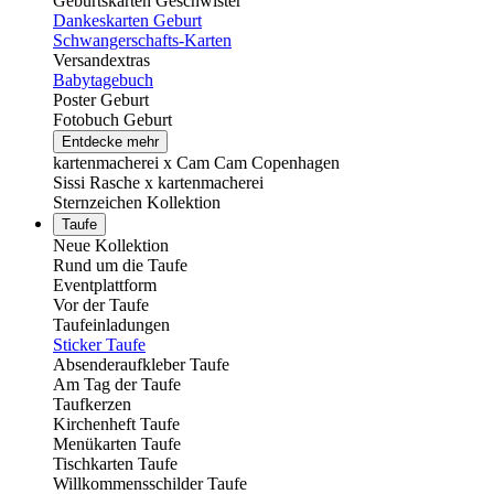
Geburtskarten Geschwister
Dankeskarten Geburt
Schwangerschafts-Karten
Versandextras
Babytagebuch
Poster Geburt
Fotobuch Geburt
Entdecke mehr
kartenmacherei x Cam Cam Copenhagen
Sissi Rasche x kartenmacherei
Sternzeichen Kollektion
Taufe
Neue Kollektion
Rund um die Taufe
Eventplattform
Vor der Taufe
Taufeinladungen
Sticker Taufe
Absenderaufkleber Taufe
Am Tag der Taufe
Taufkerzen
Kirchenheft Taufe
Menükarten Taufe
Tischkarten Taufe
Willkommensschilder Taufe