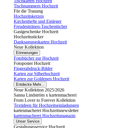
Tischkarten Hochzeit
Tischnummern Hochzeit
Für die Trauung
Hochzeitskerzen
Kirchenhefte und Einleger
Freudentränen-Taschentücher
Gastgeschenke Hochzeit
Hochzeitssticker
Danksagungskarten Hochzeit
Neue Kollektion
Erinnerungen
Fotobücher zur Hochzeit
Fotoposter Hochzeit
Fingerabdruck-Bilder
Karten zur Silberhochzeit
Karten zur Goldenen Hochzeit
Entdecke Mehr...
Neue Kollektion 2025/2026
Sanna Lindström x kartenmacherei
From Lover to Forever Kollektion
Textideen für Hochzeitseinladungen
kartenmacherei Hochzeitsnewsletter
kartenmacherei Hochzeitsmagazin
Unser Service
Gestaltungsservice Hochzeit