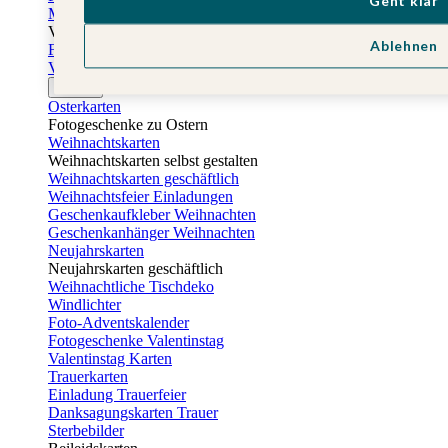
Geht klar
Muttertagskarten
Vatertag
Ablehnen
Fotogeschenke Vatertag
Vatertagskarten
Ostern
Osterkarten
Fotogeschenke zu Ostern
Weihnachtskarten
Weihnachtskarten selbst gestalten
Weihnachtskarten geschäftlich
Weihnachtsfeier Einladungen
Geschenkaufkleber Weihnachten
Geschenkanhänger Weihnachten
Neujahrskarten
Neujahrskarten geschäftlich
Weihnachtliche Tischdeko
Windlichter
Foto-Adventskalender
Fotogeschenke Valentinstag
Valentinstag Karten
Trauerkarten
Einladung Trauerfeier
Danksagungskarten Trauer
Sterbebilder