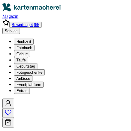
Magazin
Bewertung 4,9/5
Service
Hochzeit
Fotobuch
Geburt
Taufe
Geburtstag
Fotogeschenke
Anlässe
Eventplattform
Extras