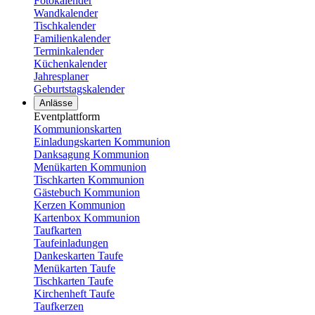
Fotokalender
Wandkalender
Tischkalender
Familienkalender
Terminkalender
Küchenkalender
Jahresplaner
Geburtstagskalender
Anlässe
Eventplattform
Kommunionskarten
Einladungskarten Kommunion
Danksagung Kommunion
Menükarten Kommunion
Tischkarten Kommunion
Gästebuch Kommunion
Kerzen Kommunion
Kartenbox Kommunion
Taufkarten
Taufeinladungen
Dankeskarten Taufe
Menükarten Taufe
Tischkarten Taufe
Kirchenheft Taufe
Taufkerzen