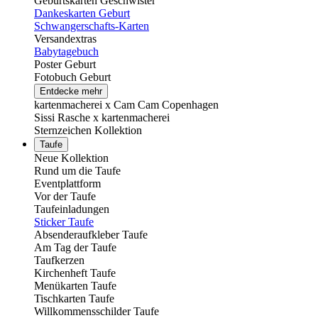
Geburtskarten Geschwister
Dankeskarten Geburt
Schwangerschafts-Karten
Versandextras
Babytagebuch
Poster Geburt
Fotobuch Geburt
Entdecke mehr
kartenmacherei x Cam Cam Copenhagen
Sissi Rasche x kartenmacherei
Sternzeichen Kollektion
Taufe
Neue Kollektion
Rund um die Taufe
Eventplattform
Vor der Taufe
Taufeinladungen
Sticker Taufe
Absenderaufkleber Taufe
Am Tag der Taufe
Taufkerzen
Kirchenheft Taufe
Menükarten Taufe
Tischkarten Taufe
Willkommensschilder Taufe