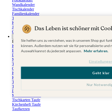
Fotokalender
Wandkalender
Tischkalender
Familienkalender
Terminkalender
Küchenkalender
Das Leben ist schöner mit Cook
Jahresplaner
Geburtstagskalender
Anlässe
Sie helfen uns zu verstehen, was in unserem Shop gut funk
Eventplattform
können. Außerdem nutzen wir sie für personalisierte und 
Kommunionskarten
Einladungskarten Kommunion
Auswahl kannst du jederzeit anpassen.
Mehr erfahren.
Danksagung Kommunion
Menükarten Kommunion
Einstellunge
Tischkarten Kommunion
Gästebuch Kommunion
Kerzen Kommunion
Geht klar
Kartenbox Kommunion
Taufkarten
Nur Notwendi
Taufeinladungen
Dankeskarten Taufe
Menükarten Taufe
Tischkarten Taufe
Kirchenheft Taufe
Taufkerzen