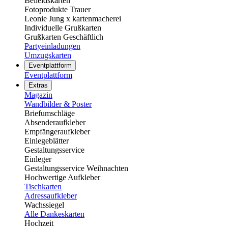
Beileidskarten
Fotoprodukte Trauer
Leonie Jung x kartenmacherei
Individuelle Grußkarten
Grußkarten Geschäftlich
Partyeinladungen
Umzugskarten
Eventplattform
Eventplattform
Extras
Magazin
Wandbilder & Poster
Briefumschläge
Absenderaufkleber
Empfängeraufkleber
Einlegeblätter
Gestaltungsservice
Einleger
Gestaltungsservice Weihnachten
Hochwertige Aufkleber
Tischkarten
Adressaufkleber
Wachssiegel
Alle Dankeskarten
Hochzeit