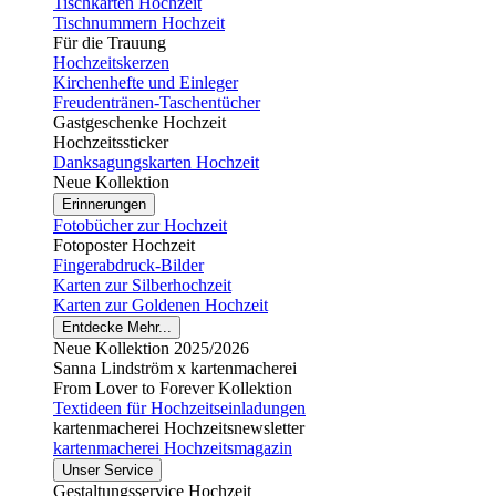
Tischkarten Hochzeit
Tischnummern Hochzeit
Für die Trauung
Hochzeitskerzen
Kirchenhefte und Einleger
Freudentränen-Taschentücher
Gastgeschenke Hochzeit
Hochzeitssticker
Danksagungskarten Hochzeit
Neue Kollektion
Erinnerungen
Fotobücher zur Hochzeit
Fotoposter Hochzeit
Fingerabdruck-Bilder
Karten zur Silberhochzeit
Karten zur Goldenen Hochzeit
Entdecke Mehr...
Neue Kollektion 2025/2026
Sanna Lindström x kartenmacherei
From Lover to Forever Kollektion
Textideen für Hochzeitseinladungen
kartenmacherei Hochzeitsnewsletter
kartenmacherei Hochzeitsmagazin
Unser Service
Gestaltungsservice Hochzeit