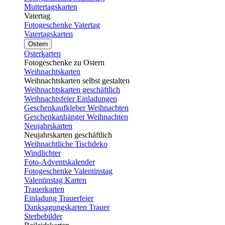
Muttertagskarten
Vatertag
Fotogeschenke Vatertag
Vatertagskarten
Ostern
Osterkarten
Fotogeschenke zu Ostern
Weihnachtskarten
Weihnachtskarten selbst gestalten
Weihnachtskarten geschäftlich
Weihnachtsfeier Einladungen
Geschenkaufkleber Weihnachten
Geschenkanhänger Weihnachten
Neujahrskarten
Neujahrskarten geschäftlich
Weihnachtliche Tischdeko
Windlichter
Foto-Adventskalender
Fotogeschenke Valentinstag
Valentinstag Karten
Trauerkarten
Einladung Trauerfeier
Danksagungskarten Trauer
Sterbebilder