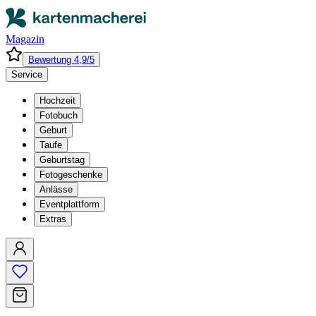
Magazin
Bewertung 4,9/5
Service
Hochzeit
Fotobuch
Geburt
Taufe
Geburtstag
Fotogeschenke
Anlässe
Eventplattform
Extras