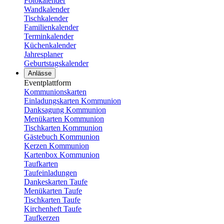
Fotokalender
Wandkalender
Tischkalender
Familienkalender
Terminkalender
Küchenkalender
Jahresplaner
Geburtstagskalender
Anlässe
Eventplattform
Kommunionskarten
Einladungskarten Kommunion
Danksagung Kommunion
Menükarten Kommunion
Tischkarten Kommunion
Gästebuch Kommunion
Kerzen Kommunion
Kartenbox Kommunion
Taufkarten
Taufeinladungen
Dankeskarten Taufe
Menükarten Taufe
Tischkarten Taufe
Kirchenheft Taufe
Taufkerzen