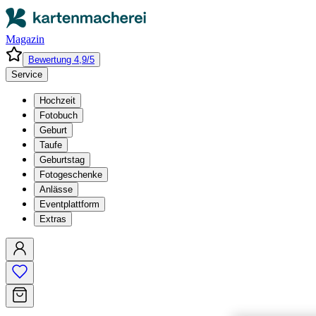
Magazin
Bewertung 4,9/5
Service
Hochzeit
Fotobuch
Geburt
Taufe
Geburtstag
Fotogeschenke
Anlässe
Eventplattform
Extras