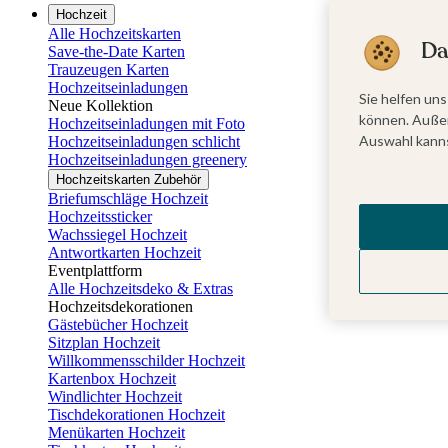
Hochzeit
Alle Hochzeitskarten
Da
Save-the-Date Karten
Trauzeugen Karten
Hochzeitseinladungen
Sie helfen uns
Neue Kollektion
können. Außer
Hochzeitseinladungen mit Foto
Auswahl kanns
Hochzeitseinladungen schlicht
Hochzeitseinladungen greenery
Hochzeitskarten Zubehör
Briefumschläge Hochzeit
Hochzeitssticker
Wachssiegel Hochzeit
Antwortkarten Hochzeit
Eventplattform
Alle Hochzeitsdeko & Extras
Hochzeitsdekorationen
Gästebücher Hochzeit
Sitzplan Hochzeit
Willkommensschilder Hochzeit
Kartenbox Hochzeit
Windlichter Hochzeit
Tischdekorationen Hochzeit
Menükarten Hochzeit