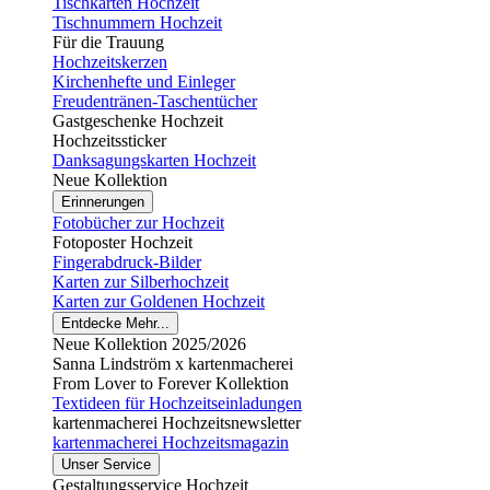
Tischkarten Hochzeit
Tischnummern Hochzeit
Für die Trauung
Hochzeitskerzen
Kirchenhefte und Einleger
Freudentränen-Taschentücher
Gastgeschenke Hochzeit
Hochzeitssticker
Danksagungskarten Hochzeit
Neue Kollektion
Erinnerungen
Fotobücher zur Hochzeit
Fotoposter Hochzeit
Fingerabdruck-Bilder
Karten zur Silberhochzeit
Karten zur Goldenen Hochzeit
Entdecke Mehr...
Neue Kollektion 2025/2026
Sanna Lindström x kartenmacherei
From Lover to Forever Kollektion
Textideen für Hochzeitseinladungen
kartenmacherei Hochzeitsnewsletter
kartenmacherei Hochzeitsmagazin
Unser Service
Gestaltungsservice Hochzeit