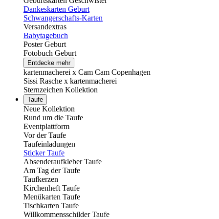
Geburtskarten Geschwister
Dankeskarten Geburt
Schwangerschafts-Karten
Versandextras
Babytagebuch
Poster Geburt
Fotobuch Geburt
Entdecke mehr
kartenmacherei x Cam Cam Copenhagen
Sissi Rasche x kartenmacherei
Sternzeichen Kollektion
Taufe
Neue Kollektion
Rund um die Taufe
Eventplattform
Vor der Taufe
Taufeinladungen
Sticker Taufe
Absenderaufkleber Taufe
Am Tag der Taufe
Taufkerzen
Kirchenheft Taufe
Menükarten Taufe
Tischkarten Taufe
Willkommensschilder Taufe