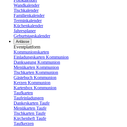
Fotokalender
Wandkalender
Tischkalender
Familienkalender
Terminkalender
Küchenkalender
Jahresplaner
Geburtstagskalender
Anlässe
Eventplattform
Kommunionskarten
Einladungskarten Kommunion
Danksagung Kommunion
Menükarten Kommunion
Tischkarten Kommunion
Gästebuch Kommunion
Kerzen Kommunion
Kartenbox Kommunion
Taufkarten
Taufeinladungen
Dankeskarten Taufe
Menükarten Taufe
Tischkarten Taufe
Kirchenheft Taufe
Taufkerzen