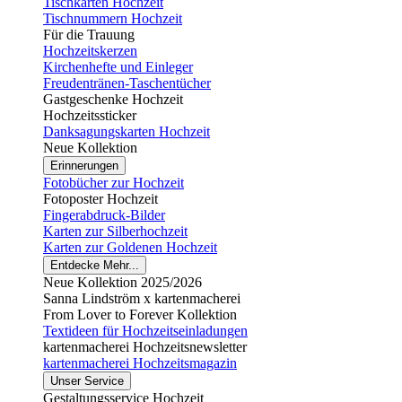
Tischkarten Hochzeit
Tischnummern Hochzeit
Für die Trauung
Hochzeitskerzen
Kirchenhefte und Einleger
Freudentränen-Taschentücher
Gastgeschenke Hochzeit
Hochzeitssticker
Danksagungskarten Hochzeit
Neue Kollektion
Erinnerungen
Fotobücher zur Hochzeit
Fotoposter Hochzeit
Fingerabdruck-Bilder
Karten zur Silberhochzeit
Karten zur Goldenen Hochzeit
Entdecke Mehr...
Neue Kollektion 2025/2026
Sanna Lindström x kartenmacherei
From Lover to Forever Kollektion
Textideen für Hochzeitseinladungen
kartenmacherei Hochzeitsnewsletter
kartenmacherei Hochzeitsmagazin
Unser Service
Gestaltungsservice Hochzeit