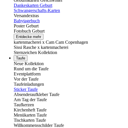
Geburtskarten Geschwister
Dankeskarten Geburt
Schwangerschafts-Karten
Versandextras
Babytagebuch
Poster Geburt
Fotobuch Geburt
Entdecke mehr
kartenmacherei x Cam Cam Copenhagen
Sissi Rasche x kartenmacherei
Sternzeichen Kollektion
Taufe
Neue Kollektion
Rund um die Taufe
Eventplattform
Vor der Taufe
Taufeinladungen
Sticker Taufe
Absenderaufkleber Taufe
Am Tag der Taufe
Taufkerzen
Kirchenheft Taufe
Menükarten Taufe
Tischkarten Taufe
Willkommensschilder Taufe