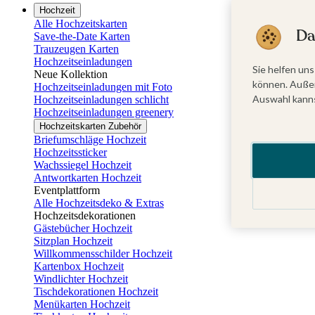
Hochzeit
Alle Hochzeitskarten
Da
Save-the-Date Karten
Trauzeugen Karten
Hochzeitseinladungen
Sie helfen uns
Neue Kollektion
können. Außer
Hochzeitseinladungen mit Foto
Auswahl kanns
Hochzeitseinladungen schlicht
Hochzeitseinladungen greenery
Hochzeitskarten Zubehör
Briefumschläge Hochzeit
Hochzeitssticker
Wachssiegel Hochzeit
Antwortkarten Hochzeit
Eventplattform
Alle Hochzeitsdeko & Extras
Hochzeitsdekorationen
Gästebücher Hochzeit
Sitzplan Hochzeit
Willkommensschilder Hochzeit
Kartenbox Hochzeit
Windlichter Hochzeit
Tischdekorationen Hochzeit
Menükarten Hochzeit