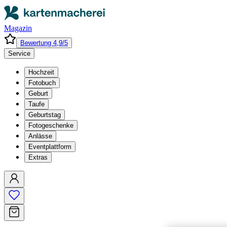
Magazin
Bewertung 4,9/5
Service
Hochzeit
Fotobuch
Geburt
Taufe
Geburtstag
Fotogeschenke
Anlässe
Eventplattform
Extras