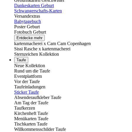
Geburtskarten Geschwister
Dankeskarten Geburt
Schwangerschafts-Karten
Versandextras
Babytagebuch
Poster Geburt
Fotobuch Geburt
Entdecke mehr
kartenmacherei x Cam Cam Copenhagen
Sissi Rasche x kartenmacherei
Sternzeichen Kollektion
Taufe
Neue Kollektion
Rund um die Taufe
Eventplattform
Vor der Taufe
Taufeinladungen
Sticker Taufe
Absenderaufkleber Taufe
Am Tag der Taufe
Taufkerzen
Kirchenheft Taufe
Menükarten Taufe
Tischkarten Taufe
Willkommensschilder Taufe