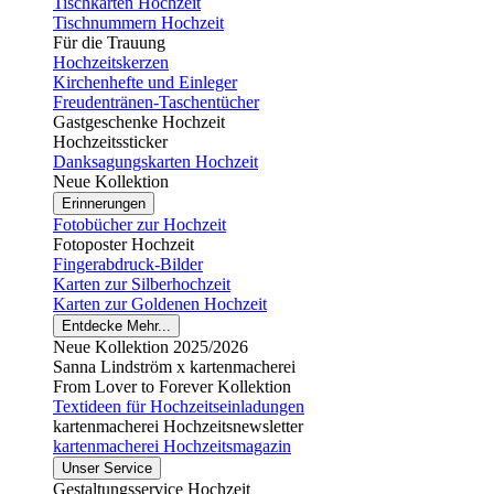
Tischkarten Hochzeit
Tischnummern Hochzeit
Für die Trauung
Hochzeitskerzen
Kirchenhefte und Einleger
Freudentränen-Taschentücher
Gastgeschenke Hochzeit
Hochzeitssticker
Danksagungskarten Hochzeit
Neue Kollektion
Erinnerungen
Fotobücher zur Hochzeit
Fotoposter Hochzeit
Fingerabdruck-Bilder
Karten zur Silberhochzeit
Karten zur Goldenen Hochzeit
Entdecke Mehr...
Neue Kollektion 2025/2026
Sanna Lindström x kartenmacherei
From Lover to Forever Kollektion
Textideen für Hochzeitseinladungen
kartenmacherei Hochzeitsnewsletter
kartenmacherei Hochzeitsmagazin
Unser Service
Gestaltungsservice Hochzeit