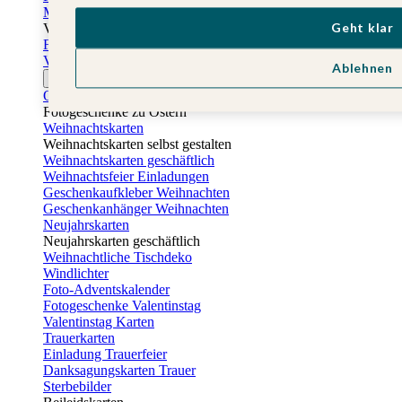
Muttertagskarten
Geht klar
Vatertag
Fotogeschenke Vatertag
Vatertagskarten
Ablehnen
Ostern
Osterkarten
Fotogeschenke zu Ostern
Weihnachtskarten
Weihnachtskarten selbst gestalten
Weihnachtskarten geschäftlich
Weihnachtsfeier Einladungen
Geschenkaufkleber Weihnachten
Geschenkanhänger Weihnachten
Neujahrskarten
Neujahrskarten geschäftlich
Weihnachtliche Tischdeko
Windlichter
Foto-Adventskalender
Fotogeschenke Valentinstag
Valentinstag Karten
Trauerkarten
Einladung Trauerfeier
Danksagungskarten Trauer
Sterbebilder