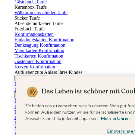
Gästebuch Taufe
Kartenbox Taufe
Willkommensschilder Taufe
Sticker Taufe
Absenderaufkleber Taufe
Fotobuch Taufe
Konfirmationskarten
Einladungskarten Konfirmation
Danksagung Konfirmation
Menükarten Konfirmation
Tischkarten Konfirmation
Gästebuch Konfirmation
Kerzen Konfirmation
Aufkleber zum Anlass Ihres Kindes
Firmungskarten
Einladungskarten Firmung
Dankeskarten Firmung
Das Leben ist schöner mit Cook
Jugendweihekarten
Einladungskarten Jugendweihe
Sie helfen uns zu verstehen, was in unserem Shop gut funk
Dankeskarten Jugendweihe
Einschulungskarten
können. Außerdem nutzen wir sie für personalisierte und 
Einladungskarten Einschulung
Auswahl kannst du jederzeit anpassen.
Mehr erfahren.
Danksagung Einschulung
Muttertag
Einstellunge
Fotogeschenke Muttertag