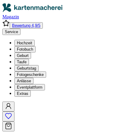
Magazin
Bewertung 4,9/5
Service
Hochzeit
Fotobuch
Geburt
Taufe
Geburtstag
Fotogeschenke
Anlässe
Eventplattform
Extras