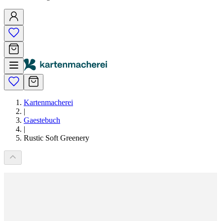
Kartenmacherei
|
Gaestebuch
|
Rustic Soft Greenery