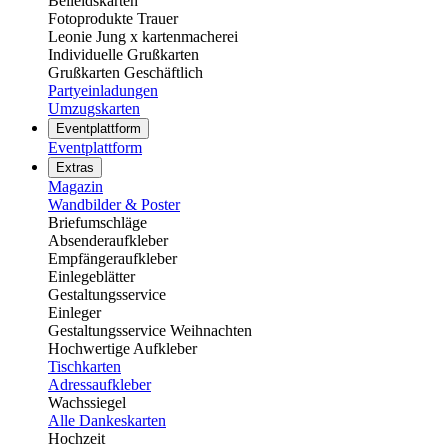
Beileidskarten
Fotoprodukte Trauer
Leonie Jung x kartenmacherei
Individuelle Grußkarten
Grußkarten Geschäftlich
Partyeinladungen
Umzugskarten
Eventplattform
Eventplattform
Extras
Magazin
Wandbilder & Poster
Briefumschläge
Absenderaufkleber
Empfängeraufkleber
Einlegeblätter
Gestaltungsservice
Einleger
Gestaltungsservice Weihnachten
Hochwertige Aufkleber
Tischkarten
Adressaufkleber
Wachssiegel
Alle Dankeskarten
Hochzeit