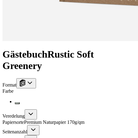
Gästebuch
Rustic Soft
Greenery
Format
Farbe
Veredelung
Papiersorte
Premium Naturpapier 170g/qm
Seitenanzahl