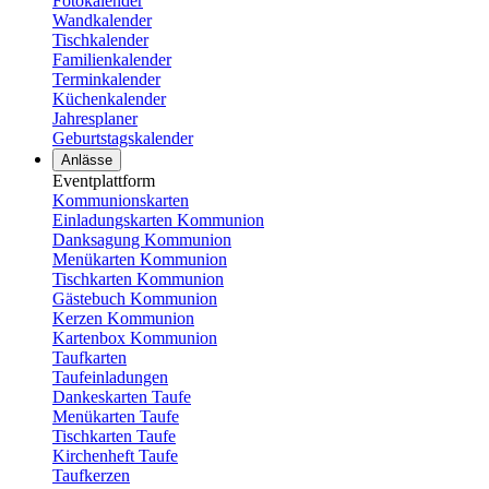
Fotokalender
Wandkalender
Tischkalender
Familienkalender
Terminkalender
Küchenkalender
Jahresplaner
Geburtstagskalender
Anlässe
Eventplattform
Kommunionskarten
Einladungskarten Kommunion
Danksagung Kommunion
Menükarten Kommunion
Tischkarten Kommunion
Gästebuch Kommunion
Kerzen Kommunion
Kartenbox Kommunion
Taufkarten
Taufeinladungen
Dankeskarten Taufe
Menükarten Taufe
Tischkarten Taufe
Kirchenheft Taufe
Taufkerzen