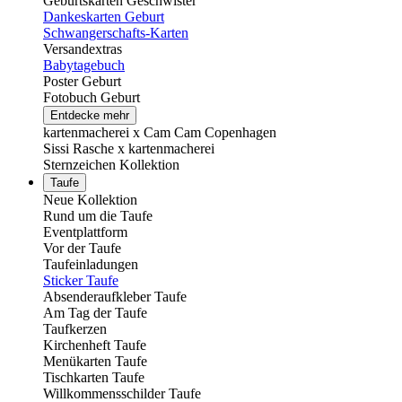
Geburtskarten Geschwister
Dankeskarten Geburt
Schwangerschafts-Karten
Versandextras
Babytagebuch
Poster Geburt
Fotobuch Geburt
Entdecke mehr
kartenmacherei x Cam Cam Copenhagen
Sissi Rasche x kartenmacherei
Sternzeichen Kollektion
Taufe
Neue Kollektion
Rund um die Taufe
Eventplattform
Vor der Taufe
Taufeinladungen
Sticker Taufe
Absenderaufkleber Taufe
Am Tag der Taufe
Taufkerzen
Kirchenheft Taufe
Menükarten Taufe
Tischkarten Taufe
Willkommensschilder Taufe