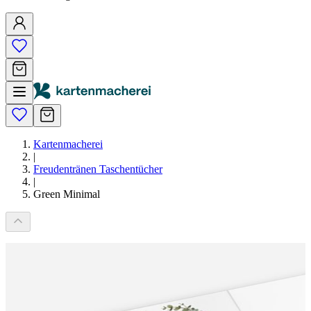
Kartenmacherei
|
Freudentränen Taschentücher
|
Green Minimal