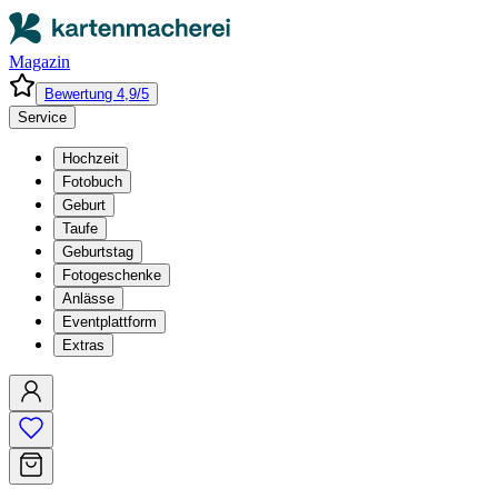
Magazin
Bewertung 4,9/5
Service
Hochzeit
Fotobuch
Geburt
Taufe
Geburtstag
Fotogeschenke
Anlässe
Eventplattform
Extras