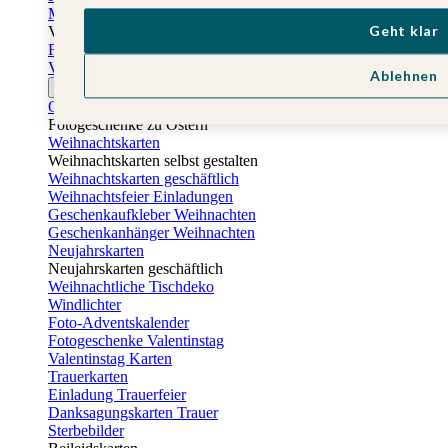
Muttertagskarten
Geht klar
Vatertag
Fotogeschenke Vatertag
Vatertagskarten
Ablehnen
Ostern
Osterkarten
Fotogeschenke zu Ostern
Weihnachtskarten
Weihnachtskarten selbst gestalten
Weihnachtskarten geschäftlich
Weihnachtsfeier Einladungen
Geschenkaufkleber Weihnachten
Geschenkanhänger Weihnachten
Neujahrskarten
Neujahrskarten geschäftlich
Weihnachtliche Tischdeko
Windlichter
Foto-Adventskalender
Fotogeschenke Valentinstag
Valentinstag Karten
Trauerkarten
Einladung Trauerfeier
Danksagungskarten Trauer
Sterbebilder