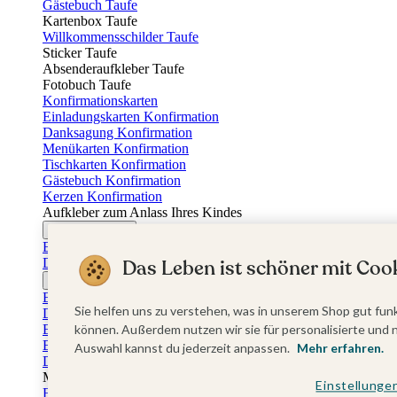
Gästebuch Taufe
Kartenbox Taufe
Willkommensschilder Taufe
Sticker Taufe
Absenderaufkleber Taufe
Fotobuch Taufe
Konfirmationskarten
Einladungskarten Konfirmation
Danksagung Konfirmation
Menükarten Konfirmation
Tischkarten Konfirmation
Gästebuch Konfirmation
Kerzen Konfirmation
Aufkleber zum Anlass Ihres Kindes
Firmungskarten
Einladungskarten Firmung
Dankeskarten Firmung
Das Leben ist schöner mit Cook
Jugendweihekarten
Einladungskarten Jugendweihe
Sie helfen uns zu verstehen, was in unserem Shop gut funk
Dankeskarten Jugendweihe
Einschulungskarten
können. Außerdem nutzen wir sie für personalisierte und 
Einladungskarten Einschulung
Auswahl kannst du jederzeit anpassen.
Mehr erfahren.
Danksagung Einschulung
Muttertag
Einstellunge
Fotogeschenke Muttertag