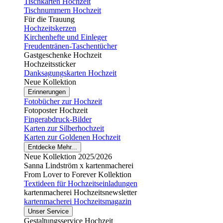
Tischkarten Hochzeit
Tischnummern Hochzeit
Für die Trauung
Hochzeitskerzen
Kirchenhefte und Einleger
Freudentränen-Taschentücher
Gastgeschenke Hochzeit
Hochzeitssticker
Danksagungskarten Hochzeit
Neue Kollektion
Erinnerungen
Fotobücher zur Hochzeit
Fotoposter Hochzeit
Fingerabdruck-Bilder
Karten zur Silberhochzeit
Karten zur Goldenen Hochzeit
Entdecke Mehr...
Neue Kollektion 2025/2026
Sanna Lindström x kartenmacherei
From Lover to Forever Kollektion
Textideen für Hochzeitseinladungen
kartenmacherei Hochzeitsnewsletter
kartenmacherei Hochzeitsmagazin
Unser Service
Gestaltungsservice Hochzeit