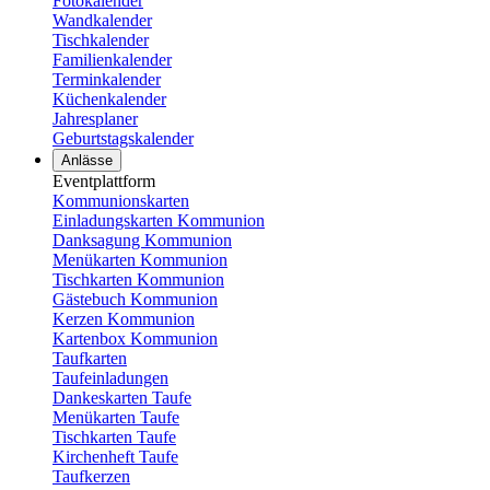
Fotokalender
Wandkalender
Tischkalender
Familienkalender
Terminkalender
Küchenkalender
Jahresplaner
Geburtstagskalender
Anlässe
Eventplattform
Kommunionskarten
Einladungskarten Kommunion
Danksagung Kommunion
Menükarten Kommunion
Tischkarten Kommunion
Gästebuch Kommunion
Kerzen Kommunion
Kartenbox Kommunion
Taufkarten
Taufeinladungen
Dankeskarten Taufe
Menükarten Taufe
Tischkarten Taufe
Kirchenheft Taufe
Taufkerzen