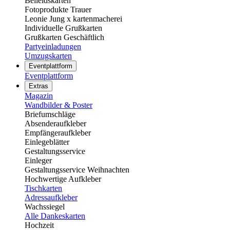
Beileidskarten
Fotoprodukte Trauer
Leonie Jung x kartenmacherei
Individuelle Grußkarten
Grußkarten Geschäftlich
Partyeinladungen
Umzugskarten
Eventplattform
Eventplattform
Extras
Magazin
Wandbilder & Poster
Briefumschläge
Absenderaufkleber
Empfängeraufkleber
Einlegeblätter
Gestaltungsservice
Einleger
Gestaltungsservice Weihnachten
Hochwertige Aufkleber
Tischkarten
Adressaufkleber
Wachssiegel
Alle Dankeskarten
Hochzeit