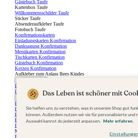
Gästebuch Taufe
Kartenbox Taufe
Willkommensschilder Taufe
Sticker Taufe
Absenderaufkleber Taufe
Fotobuch Taufe
Konfirmationskarten
Einladungskarten Konfirmation
Danksagung Konfirmation
Menükarten Konfirmation
Tischkarten Konfirmation
Gästebuch Konfirmation
Kerzen Konfirmation
Aufkleber zum Anlass Ihres Kindes
Firmungskarten
Einladungskarten Firmung
Dankeskarten Firmung
Das Leben ist schöner mit Cook
Jugendweihekarten
Einladungskarten Jugendweihe
Sie helfen uns zu verstehen, was in unserem Shop gut funk
Dankeskarten Jugendweihe
Einschulungskarten
können. Außerdem nutzen wir sie für personalisierte und 
Einladungskarten Einschulung
Auswahl kannst du jederzeit anpassen.
Mehr erfahren.
Danksagung Einschulung
Muttertag
Einstellunge
Fotogeschenke Muttertag