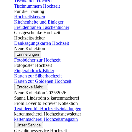
Tischkarten Hochzeit
Tischnummern Hochzeit
Für die Trauung
Hochzeitskerzen
Kirchenhefte und Einleger
Freudentränen-Taschentücher
Gastgeschenke Hochzeit
Hochzeitssticker
Danksagungskarten Hochzeit
Neue Kollektion
Erinnerungen
Fotobücher zur Hochzeit
Fotoposter Hochzeit
Fingerabdruck-Bilder
Karten zur Silberhochzeit
Karten zur Goldenen Hochzeit
Entdecke Mehr...
Neue Kollektion 2025/2026
Sanna Lindström x kartenmacherei
From Lover to Forever Kollektion
Textideen für Hochzeitseinladungen
kartenmacherei Hochzeitsnewsletter
kartenmacherei Hochzeitsmagazin
Unser Service
Gestaltungsservice Hochzeit