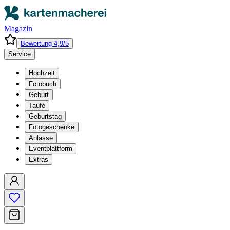
Magazin
Bewertung 4,9/5
Service
Hochzeit
Fotobuch
Geburt
Taufe
Geburtstag
Fotogeschenke
Anlässe
Eventplattform
Extras