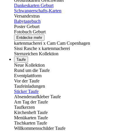
Geburtskarten Geschwister
Dankeskarten Geburt
Schwangerschafts-Karten
Versandextras
Babytagebuch
Poster Geburt
Fotobuch Geburt
Entdecke mehr
kartenmacherei x Cam Cam Copenhagen
Sissi Rasche x kartenmacherei
Sternzeichen Kollektion
Taufe
Neue Kollektion
Rund um die Taufe
Eventplattform
Vor der Taufe
Taufeinladungen
Sticker Taufe
Absenderaufkleber Taufe
Am Tag der Taufe
Taufkerzen
Kirchenheft Taufe
Menükarten Taufe
Tischkarten Taufe
Willkommensschilder Taufe