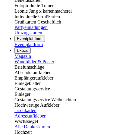
Beileidskarten
Fotoprodukte Trauer
Leonie Jung x kartenmacherei
Individuelle Grußkarten
Grußkarten Geschäftlich
Partyeinladungen
Umzugskarten
Eventplattform
Eventplattform
Extras
Magazin
Wandbilder & Poster
Briefumschläge
Absenderaufkleber
Empfängeraufkleber
Einlegeblätter
Gestaltungsservice
Einleger
Gestaltungsservice Weihnachten
Hochwertige Aufkleber
Tischkarten
Adressaufkleber
Wachssiegel
Alle Dankeskarten
Hochzeit