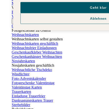
Muttertagskarten
Geht klar
Vatertag
Fotogeschenke Vatertag
Vatertagskarten
Ablehnen
Ostern
Osterkarten
Fotogeschenke zu Ostern
Weihnachtskarten
Weihnachtskarten selbst gestalten
Weihnachtskarten geschäftlich
Weihnachtsfeier Einladungen
Geschenkaufkleber Weihnachten
Geschenkanhänger Weihnachten
Neujahrskarten
Neujahrskarten geschäftlich
Weihnachtliche Tischdeko
Windlichter
Foto-Adventskalender
Fotogeschenke Valentinstag
Valentinstag Karten
Trauerkarten
Einladung Trauerfeier
Danksagungskarten Trauer
Sterbebilder