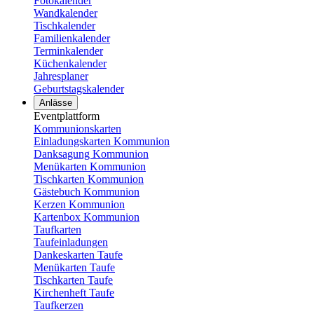
Fotokalender
Wandkalender
Tischkalender
Familienkalender
Terminkalender
Küchenkalender
Jahresplaner
Geburtstagskalender
Anlässe
Eventplattform
Kommunionskarten
Einladungskarten Kommunion
Danksagung Kommunion
Menükarten Kommunion
Tischkarten Kommunion
Gästebuch Kommunion
Kerzen Kommunion
Kartenbox Kommunion
Taufkarten
Taufeinladungen
Dankeskarten Taufe
Menükarten Taufe
Tischkarten Taufe
Kirchenheft Taufe
Taufkerzen