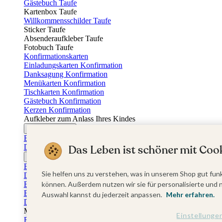
Gästebuch Taufe
Kartenbox Taufe
Willkommensschilder Taufe
Sticker Taufe
Absenderaufkleber Taufe
Fotobuch Taufe
Konfirmationskarten
Einladungskarten Konfirmation
Danksagung Konfirmation
Menükarten Konfirmation
Tischkarten Konfirmation
Gästebuch Konfirmation
Kerzen Konfirmation
Aufkleber zum Anlass Ihres Kindes
Firmungskarten
Einladungskarten Firmung
Das Leben ist schöner mit Cook
Dankeskarten Firmung
Jugendweihekarten
Einladungskarten Jugendweihe
Sie helfen uns zu verstehen, was in unserem Shop gut funk
Dankeskarten Jugendweihe
Einschulungskarten
können. Außerdem nutzen wir sie für personalisierte und 
Einladungskarten Einschulung
Auswahl kannst du jederzeit anpassen.
Mehr erfahren.
Danksagung Einschulung
Muttertag
Einstellunge
Fotogeschenke Muttertag