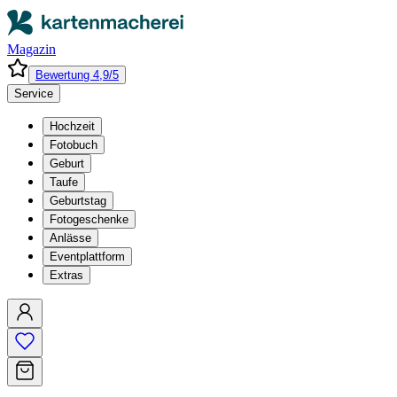
Magazin
Bewertung 4,9/5
Service
Hochzeit
Fotobuch
Geburt
Taufe
Geburtstag
Fotogeschenke
Anlässe
Eventplattform
Extras