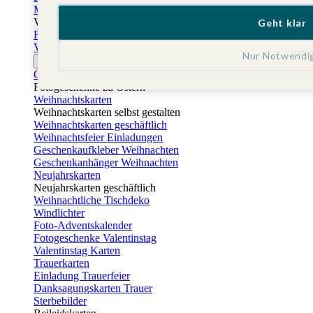
Muttertagskarten
Vatertag
Geht klar
Fotogeschenke Vatertag
Vatertagskarten
Nur Notwendi
Ostern
Osterkarten
Fotogeschenke zu Ostern
Weihnachtskarten
Weihnachtskarten selbst gestalten
Weihnachtskarten geschäftlich
Weihnachtsfeier Einladungen
Geschenkaufkleber Weihnachten
Geschenkanhänger Weihnachten
Neujahrskarten
Neujahrskarten geschäftlich
Weihnachtliche Tischdeko
Windlichter
Foto-Adventskalender
Fotogeschenke Valentinstag
Valentinstag Karten
Trauerkarten
Einladung Trauerfeier
Danksagungskarten Trauer
Sterbebilder