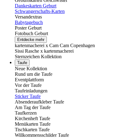
Geburtskarten Geschwister
Dankeskarten Geburt
Schwangerschafts-Karten
Versandextras
Babytagebuch
Poster Geburt
Fotobuch Geburt
Entdecke mehr
kartenmacherei x Cam Cam Copenhagen
Sissi Rasche x kartenmacherei
Sternzeichen Kollektion
Taufe
Neue Kollektion
Rund um die Taufe
Eventplattform
Vor der Taufe
Taufeinladungen
Sticker Taufe
Absenderaufkleber Taufe
Am Tag der Taufe
Taufkerzen
Kirchenheft Taufe
Menükarten Taufe
Tischkarten Taufe
Willkommensschilder Taufe