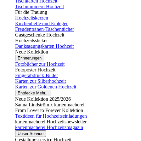
Tischkarten Hochzeit
Tischnummern Hochzeit
Für die Trauung
Hochzeitskerzen
Kirchenhefte und Einleger
Freudentränen-Taschentücher
Gastgeschenke Hochzeit
Hochzeitssticker
Danksagungskarten Hochzeit
Neue Kollektion
Erinnerungen
Fotobücher zur Hochzeit
Fotoposter Hochzeit
Fingerabdruck-Bilder
Karten zur Silberhochzeit
Karten zur Goldenen Hochzeit
Entdecke Mehr...
Neue Kollektion 2025/2026
Sanna Lindström x kartenmacherei
From Lover to Forever Kollektion
Textideen für Hochzeitseinladungen
kartenmacherei Hochzeitsnewsletter
kartenmacherei Hochzeitsmagazin
Unser Service
Gestaltungsservice Hochzeit