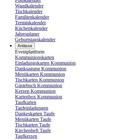
Fotokalender
Wandkalender
Tischkalender
Familienkalender
Terminkalender
Küchenkalender
Jahresplaner
Geburtstagskalender
Anlässe
Eventplattform
Kommunionskarten
Einladungskarten Kommunion
Danksagung Kommunion
Menükarten Kommunion
Tischkarten Kommunion
Gästebuch Kommunion
Kerzen Kommunion
Kartenbox Kommunion
Taufkarten
Taufeinladungen
Dankeskarten Taufe
Menükarten Taufe
Tischkarten Taufe
Kirchenheft Taufe
Taufkerzen