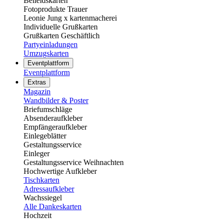
Beileidskarten
Fotoprodukte Trauer
Leonie Jung x kartenmacherei
Individuelle Grußkarten
Grußkarten Geschäftlich
Partyeinladungen
Umzugskarten
Eventplattform
Eventplattform
Extras
Magazin
Wandbilder & Poster
Briefumschläge
Absenderaufkleber
Empfängeraufkleber
Einlegeblätter
Gestaltungsservice
Einleger
Gestaltungsservice Weihnachten
Hochwertige Aufkleber
Tischkarten
Adressaufkleber
Wachssiegel
Alle Dankeskarten
Hochzeit