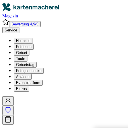
Magazin
Bewertung 4,9/5
Service
Hochzeit
Fotobuch
Geburt
Taufe
Geburtstag
Fotogeschenke
Anlässe
Eventplattform
Extras