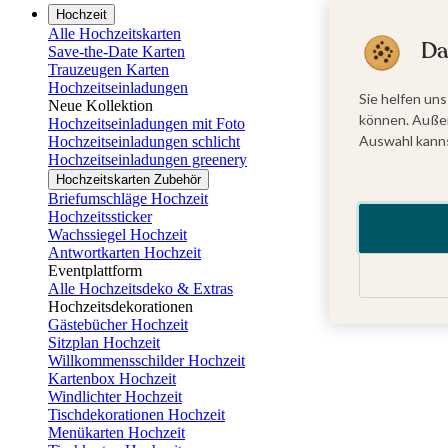
Hochzeit
Alle Hochzeitskarten
Da
Save-the-Date Karten
Trauzeugen Karten
Hochzeitseinladungen
Sie helfen uns
Neue Kollektion
können. Außer
Hochzeitseinladungen mit Foto
Auswahl kanns
Hochzeitseinladungen schlicht
Hochzeitseinladungen greenery
Hochzeitskarten Zubehör
Briefumschläge Hochzeit
Hochzeitssticker
Wachssiegel Hochzeit
Antwortkarten Hochzeit
Eventplattform
Alle Hochzeitsdeko & Extras
Hochzeitsdekorationen
Gästebücher Hochzeit
Sitzplan Hochzeit
Willkommensschilder Hochzeit
Kartenbox Hochzeit
Windlichter Hochzeit
Tischdekorationen Hochzeit
Menükarten Hochzeit