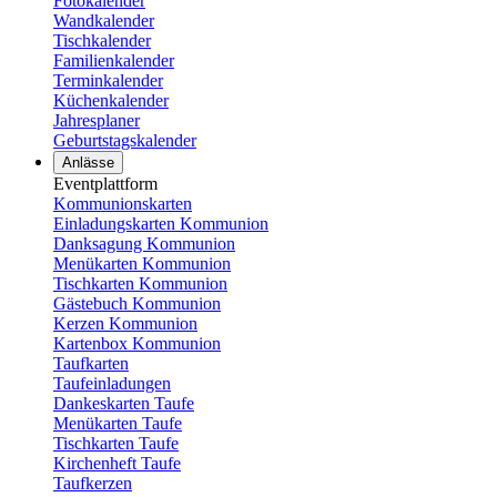
Fotokalender
Wandkalender
Tischkalender
Familienkalender
Terminkalender
Küchenkalender
Jahresplaner
Geburtstagskalender
Anlässe
Eventplattform
Kommunionskarten
Einladungskarten Kommunion
Danksagung Kommunion
Menükarten Kommunion
Tischkarten Kommunion
Gästebuch Kommunion
Kerzen Kommunion
Kartenbox Kommunion
Taufkarten
Taufeinladungen
Dankeskarten Taufe
Menükarten Taufe
Tischkarten Taufe
Kirchenheft Taufe
Taufkerzen