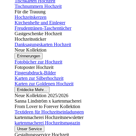
Tischkarten Hochzeit
Tischnummern Hochzeit
Für die Trauung
Hochzeitskerzen
Kirchenhefte und Einleger
Freudentränen-Taschentücher
Gastgeschenke Hochzeit
Hochzeitssticker
Danksagungskarten Hochzeit
Neue Kollektion
Erinnerungen
Fotobücher zur Hochzeit
Fotoposter Hochzeit
Fingerabdruck-Bilder
Karten zur Silberhochzeit
Karten zur Goldenen Hochzeit
Entdecke Mehr...
Neue Kollektion 2025/2026
Sanna Lindström x kartenmacherei
From Lover to Forever Kollektion
Textideen für Hochzeitseinladungen
kartenmacherei Hochzeitsnewsletter
kartenmacherei Hochzeitsmagazin
Unser Service
Gestaltungsservice Hochzeit