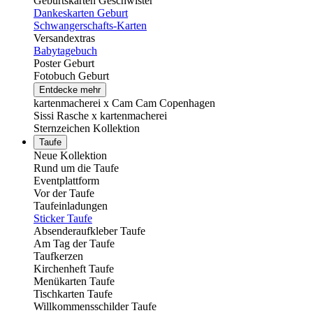
Geburtskarten Geschwister
Dankeskarten Geburt
Schwangerschafts-Karten
Versandextras
Babytagebuch
Poster Geburt
Fotobuch Geburt
Entdecke mehr
kartenmacherei x Cam Cam Copenhagen
Sissi Rasche x kartenmacherei
Sternzeichen Kollektion
Taufe
Neue Kollektion
Rund um die Taufe
Eventplattform
Vor der Taufe
Taufeinladungen
Sticker Taufe
Absenderaufkleber Taufe
Am Tag der Taufe
Taufkerzen
Kirchenheft Taufe
Menükarten Taufe
Tischkarten Taufe
Willkommensschilder Taufe