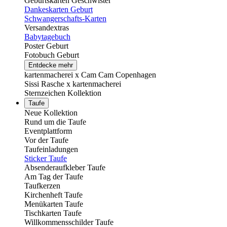
Geburtskarten Geschwister
Dankeskarten Geburt
Schwangerschafts-Karten
Versandextras
Babytagebuch
Poster Geburt
Fotobuch Geburt
Entdecke mehr
kartenmacherei x Cam Cam Copenhagen
Sissi Rasche x kartenmacherei
Sternzeichen Kollektion
Taufe
Neue Kollektion
Rund um die Taufe
Eventplattform
Vor der Taufe
Taufeinladungen
Sticker Taufe
Absenderaufkleber Taufe
Am Tag der Taufe
Taufkerzen
Kirchenheft Taufe
Menükarten Taufe
Tischkarten Taufe
Willkommensschilder Taufe