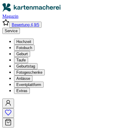
Magazin
Bewertung 4,9/5
Service
Hochzeit
Fotobuch
Geburt
Taufe
Geburtstag
Fotogeschenke
Anlässe
Eventplattform
Extras