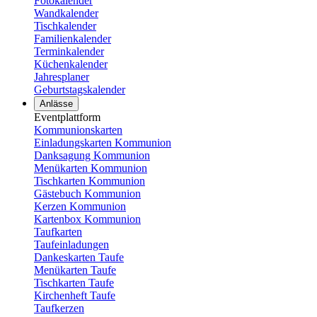
Fotokalender
Wandkalender
Tischkalender
Familienkalender
Terminkalender
Küchenkalender
Jahresplaner
Geburtstagskalender
Anlässe
Eventplattform
Kommunionskarten
Einladungskarten Kommunion
Danksagung Kommunion
Menükarten Kommunion
Tischkarten Kommunion
Gästebuch Kommunion
Kerzen Kommunion
Kartenbox Kommunion
Taufkarten
Taufeinladungen
Dankeskarten Taufe
Menükarten Taufe
Tischkarten Taufe
Kirchenheft Taufe
Taufkerzen