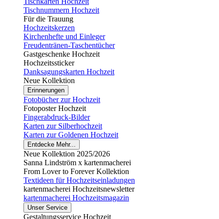
Tischkarten Hochzeit
Tischnummern Hochzeit
Für die Trauung
Hochzeitskerzen
Kirchenhefte und Einleger
Freudentränen-Taschentücher
Gastgeschenke Hochzeit
Hochzeitssticker
Danksagungskarten Hochzeit
Neue Kollektion
Erinnerungen
Fotobücher zur Hochzeit
Fotoposter Hochzeit
Fingerabdruck-Bilder
Karten zur Silberhochzeit
Karten zur Goldenen Hochzeit
Entdecke Mehr...
Neue Kollektion 2025/2026
Sanna Lindström x kartenmacherei
From Lover to Forever Kollektion
Textideen für Hochzeitseinladungen
kartenmacherei Hochzeitsnewsletter
kartenmacherei Hochzeitsmagazin
Unser Service
Gestaltungsservice Hochzeit