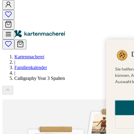
Kartenmacherei
|
Familienkalender
Sie helfen
|
können. A
Calligraphy Year 3 Spalten
Auswahl k