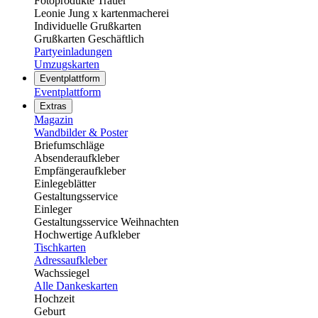
Fotoprodukte Trauer
Leonie Jung x kartenmacherei
Individuelle Grußkarten
Grußkarten Geschäftlich
Partyeinladungen
Umzugskarten
Eventplattform
Eventplattform
Extras
Magazin
Wandbilder & Poster
Briefumschläge
Absenderaufkleber
Empfängeraufkleber
Einlegeblätter
Gestaltungsservice
Einleger
Gestaltungsservice Weihnachten
Hochwertige Aufkleber
Tischkarten
Adressaufkleber
Wachssiegel
Alle Dankeskarten
Hochzeit
Geburt