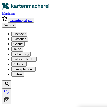
Magazin
Bewertung 4,9/5
Service
Hochzeit
Fotobuch
Geburt
Taufe
Geburtstag
Fotogeschenke
Anlässe
Eventplattform
Extras