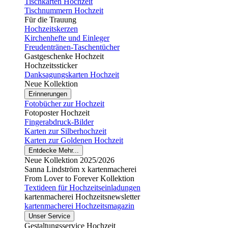
Tischkarten Hochzeit
Tischnummern Hochzeit
Für die Trauung
Hochzeitskerzen
Kirchenhefte und Einleger
Freudentränen-Taschentücher
Gastgeschenke Hochzeit
Hochzeitssticker
Danksagungskarten Hochzeit
Neue Kollektion
Erinnerungen
Fotobücher zur Hochzeit
Fotoposter Hochzeit
Fingerabdruck-Bilder
Karten zur Silberhochzeit
Karten zur Goldenen Hochzeit
Entdecke Mehr...
Neue Kollektion 2025/2026
Sanna Lindström x kartenmacherei
From Lover to Forever Kollektion
Textideen für Hochzeitseinladungen
kartenmacherei Hochzeitsnewsletter
kartenmacherei Hochzeitsmagazin
Unser Service
Gestaltungsservice Hochzeit