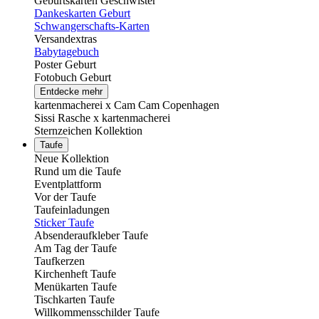
Geburtskarten Geschwister
Dankeskarten Geburt
Schwangerschafts-Karten
Versandextras
Babytagebuch
Poster Geburt
Fotobuch Geburt
Entdecke mehr
kartenmacherei x Cam Cam Copenhagen
Sissi Rasche x kartenmacherei
Sternzeichen Kollektion
Taufe
Neue Kollektion
Rund um die Taufe
Eventplattform
Vor der Taufe
Taufeinladungen
Sticker Taufe
Absenderaufkleber Taufe
Am Tag der Taufe
Taufkerzen
Kirchenheft Taufe
Menükarten Taufe
Tischkarten Taufe
Willkommensschilder Taufe