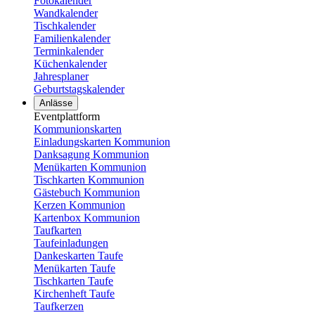
Fotokalender
Wandkalender
Tischkalender
Familienkalender
Terminkalender
Küchenkalender
Jahresplaner
Geburtstagskalender
Anlässe
Eventplattform
Kommunionskarten
Einladungskarten Kommunion
Danksagung Kommunion
Menükarten Kommunion
Tischkarten Kommunion
Gästebuch Kommunion
Kerzen Kommunion
Kartenbox Kommunion
Taufkarten
Taufeinladungen
Dankeskarten Taufe
Menükarten Taufe
Tischkarten Taufe
Kirchenheft Taufe
Taufkerzen