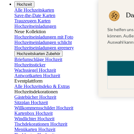
Hochzeit
Alle Hochzeitskarten
Da
Save-the-Date Karten
Trauzeugen Karten
Hochzeitseinladungen
Sie helfen uns
Neue Kollektion
können. Außer
Hochzeitseinladungen mit Foto
Auswahl kanns
Hochzeitseinladungen schlicht
Hochzeitseinladungen greenery
Hochzeitskarten Zubehör
Briefumschläge Hochzeit
Hochzeitssticker
Wachssiegel Hochzeit
Antwortkarten Hochzeit
Eventplattform
Alle Hochzeitsdeko & Extras
Hochzeitsdekorationen
Gästebücher Hochzeit
Sitzplan Hochzeit
Willkommensschilder Hochzeit
Kartenbox Hochzeit
Windlichter Hochzeit
Tischdekorationen Hochzeit
Menükarten Hochzeit