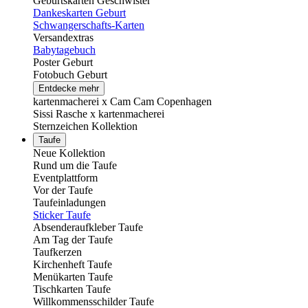
Geburtskarten Geschwister
Dankeskarten Geburt
Schwangerschafts-Karten
Versandextras
Babytagebuch
Poster Geburt
Fotobuch Geburt
Entdecke mehr
kartenmacherei x Cam Cam Copenhagen
Sissi Rasche x kartenmacherei
Sternzeichen Kollektion
Taufe
Neue Kollektion
Rund um die Taufe
Eventplattform
Vor der Taufe
Taufeinladungen
Sticker Taufe
Absenderaufkleber Taufe
Am Tag der Taufe
Taufkerzen
Kirchenheft Taufe
Menükarten Taufe
Tischkarten Taufe
Willkommensschilder Taufe