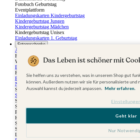
Fotobuch Geburtstag
Eventplattform
Einladungskarten Kindergeburtstag
Kindergeburtstag Jungen
Kindergeburtstag Mädchen
Kindergeburtstag Unisex
Einladungskarten 1. Geburtstag
Fotogeschenke
Alle Fotogeschenke
Fotobücher
Das Leben ist schöner mit Cook
Wandbilder & Poster
Bilderboxen
Fotohalter
Sie helfen uns zu verstehen, was in unserem Shop gut funk
Bilderrahmen
können. Außerdem nutzen wir sie für personalisierte und 
Notizbücher
Auswahl kannst du jederzeit anpassen.
Mehr erfahren.
Stoffeinband mit Foto
Softcover mit Foto
Stoffeinband mit Veredelung
Einstellunge
Softcover mit Veredelung
Fotobücher
Geht klar
Hardcover
Softcover
Stoffeinband
Nur Notwendi
Layflat