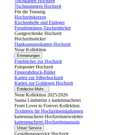
Tischkarten Hochzeit
Tischnummern Hochzeit
Für die Trauung
Hochzeitskerzen
Kirchenhefte und Einleger
Freudentränen-Taschentücher
Gastgeschenke Hochzeit
Hochzeitssticker
Danksagungskarten Hochzeit
Neue Kollektion
Erinnerungen
Fotobücher zur Hochzeit
Fotoposter Hochzeit
Fingerabdruck-Bilder
Karten zur Silberhochzeit
Karten zur Goldenen Hochzeit
Entdecke Mehr...
Neue Kollektion 2025/2026
Sanna Lindström x kartenmacherei
From Lover to Forever Kollektion
Textideen für Hochzeitseinladungen
kartenmacherei Hochzeitsnewsletter
kartenmacherei Hochzeitsmagazin
Unser Service
Gestaltungsservice Hochzeit