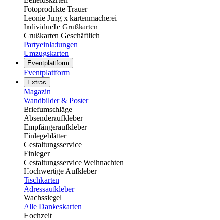
Beileidskarten
Fotoprodukte Trauer
Leonie Jung x kartenmacherei
Individuelle Grußkarten
Grußkarten Geschäftlich
Partyeinladungen
Umzugskarten
Eventplattform
Eventplattform
Extras
Magazin
Wandbilder & Poster
Briefumschläge
Absenderaufkleber
Empfängeraufkleber
Einlegeblätter
Gestaltungsservice
Einleger
Gestaltungsservice Weihnachten
Hochwertige Aufkleber
Tischkarten
Adressaufkleber
Wachssiegel
Alle Dankeskarten
Hochzeit