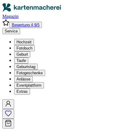
Magazin
Bewertung 4,9/5
Service
Hochzeit
Fotobuch
Geburt
Taufe
Geburtstag
Fotogeschenke
Anlässe
Eventplattform
Extras