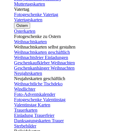
Muttertagskarten
Vatertag
Fotogeschenke Vatertag
Vatertagskarten
Ostern
Osterkarten
Fotogeschenke zu Ostern
Weihnachtskarten
Weihnachtskarten selbst gestalten
Weihnachtskarten geschäftlich
Weihnachtsfeier Einladungen
Geschenkaufkleber Weihnachten
Geschenkanhänger Weihnachten
Neujahrskarten
Neujahrskarten geschäftlich
Weihnachtliche Tischdeko
Windlichter
Foto-Adventskalender
Fotogeschenke Valentinstag
Valentinstag Karten
Trauerkarten
Einladung Trauerfeier
Danksagungskarten Trauer
Sterbebilder