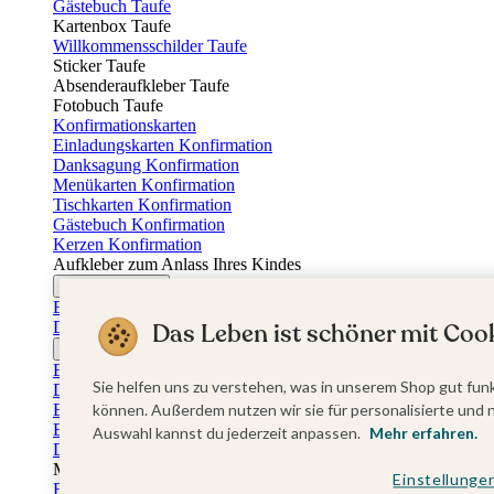
Gästebuch Taufe
Kartenbox Taufe
Willkommensschilder Taufe
Sticker Taufe
Absenderaufkleber Taufe
Fotobuch Taufe
Konfirmationskarten
Einladungskarten Konfirmation
Danksagung Konfirmation
Menükarten Konfirmation
Tischkarten Konfirmation
Gästebuch Konfirmation
Kerzen Konfirmation
Aufkleber zum Anlass Ihres Kindes
Firmungskarten
Einladungskarten Firmung
Dankeskarten Firmung
Das Leben ist schöner mit Cook
Jugendweihekarten
Einladungskarten Jugendweihe
Sie helfen uns zu verstehen, was in unserem Shop gut funk
Dankeskarten Jugendweihe
Einschulungskarten
können. Außerdem nutzen wir sie für personalisierte und 
Einladungskarten Einschulung
Auswahl kannst du jederzeit anpassen.
Mehr erfahren.
Danksagung Einschulung
Muttertag
Einstellunge
Fotogeschenke Muttertag