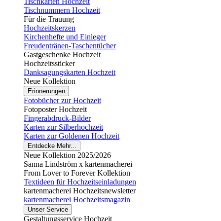
Tischkarten Hochzeit
Tischnummern Hochzeit
Für die Trauung
Hochzeitskerzen
Kirchenhefte und Einleger
Freudentränen-Taschentücher
Gastgeschenke Hochzeit
Hochzeitssticker
Danksagungskarten Hochzeit
Neue Kollektion
Erinnerungen
Fotobücher zur Hochzeit
Fotoposter Hochzeit
Fingerabdruck-Bilder
Karten zur Silberhochzeit
Karten zur Goldenen Hochzeit
Entdecke Mehr...
Neue Kollektion 2025/2026
Sanna Lindström x kartenmacherei
From Lover to Forever Kollektion
Textideen für Hochzeitseinladungen
kartenmacherei Hochzeitsnewsletter
kartenmacherei Hochzeitsmagazin
Unser Service
Gestaltungsservice Hochzeit