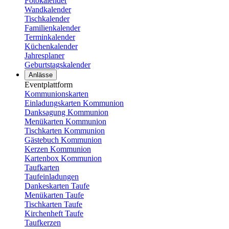
Fotokalender
Wandkalender
Tischkalender
Familienkalender
Terminkalender
Küchenkalender
Jahresplaner
Geburtstagskalender
Anlässe
Eventplattform
Kommunionskarten
Einladungskarten Kommunion
Danksagung Kommunion
Menükarten Kommunion
Tischkarten Kommunion
Gästebuch Kommunion
Kerzen Kommunion
Kartenbox Kommunion
Taufkarten
Taufeinladungen
Dankeskarten Taufe
Menükarten Taufe
Tischkarten Taufe
Kirchenheft Taufe
Taufkerzen