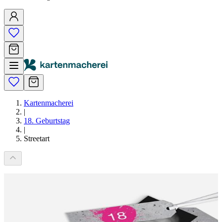
Kartenmacherei
|
18. Geburtstag
|
Streetart