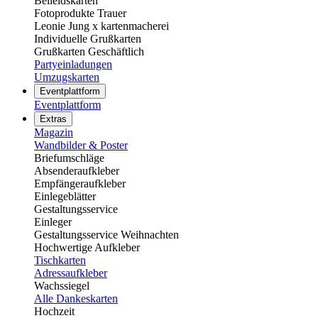
Beileidskarten
Fotoprodukte Trauer
Leonie Jung x kartenmacherei
Individuelle Grußkarten
Grußkarten Geschäftlich
Partyeinladungen
Umzugskarten
Eventplattform
Eventplattform
Extras
Magazin
Wandbilder & Poster
Briefumschläge
Absenderaufkleber
Empfängeraufkleber
Einlegeblätter
Gestaltungsservice
Einleger
Gestaltungsservice Weihnachten
Hochwertige Aufkleber
Tischkarten
Adressaufkleber
Wachssiegel
Alle Dankeskarten
Hochzeit