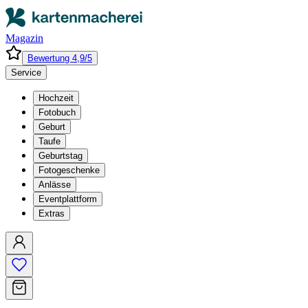
Magazin
Bewertung 4,9/5
Service
Hochzeit
Fotobuch
Geburt
Taufe
Geburtstag
Fotogeschenke
Anlässe
Eventplattform
Extras