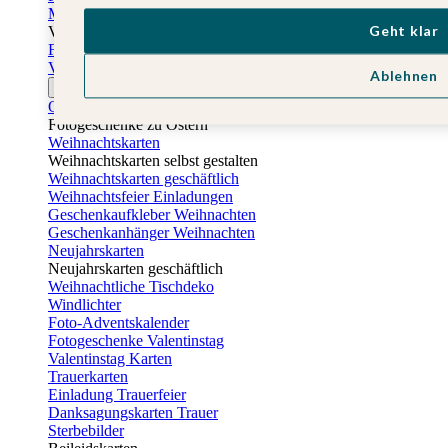
Muttertagskarten
Geht klar
Vatertag
Fotogeschenke Vatertag
Vatertagskarten
Ablehnen
Ostern
Osterkarten
Fotogeschenke zu Ostern
Weihnachtskarten
Weihnachtskarten selbst gestalten
Weihnachtskarten geschäftlich
Weihnachtsfeier Einladungen
Geschenkaufkleber Weihnachten
Geschenkanhänger Weihnachten
Neujahrskarten
Neujahrskarten geschäftlich
Weihnachtliche Tischdeko
Windlichter
Foto-Adventskalender
Fotogeschenke Valentinstag
Valentinstag Karten
Trauerkarten
Einladung Trauerfeier
Danksagungskarten Trauer
Sterbebilder