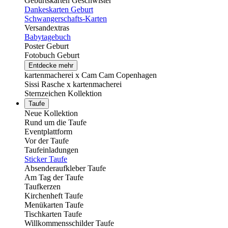
Geburtskarten Geschwister
Dankeskarten Geburt
Schwangerschafts-Karten
Versandextras
Babytagebuch
Poster Geburt
Fotobuch Geburt
Entdecke mehr
kartenmacherei x Cam Cam Copenhagen
Sissi Rasche x kartenmacherei
Sternzeichen Kollektion
Taufe
Neue Kollektion
Rund um die Taufe
Eventplattform
Vor der Taufe
Taufeinladungen
Sticker Taufe
Absenderaufkleber Taufe
Am Tag der Taufe
Taufkerzen
Kirchenheft Taufe
Menükarten Taufe
Tischkarten Taufe
Willkommensschilder Taufe