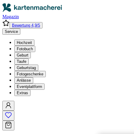
Magazin
Bewertung 4,9/5
Service
Hochzeit
Fotobuch
Geburt
Taufe
Geburtstag
Fotogeschenke
Anlässe
Eventplattform
Extras