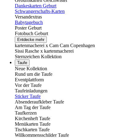
Geburtskarten Geschwister
Dankeskarten Geburt
Schwangerschafts-Karten
Versandextras
Babytagebuch
Poster Geburt
Fotobuch Geburt
Entdecke mehr
kartenmacherei x Cam Cam Copenhagen
Sissi Rasche x kartenmacherei
Sternzeichen Kollektion
Taufe
Neue Kollektion
Rund um die Taufe
Eventplattform
Vor der Taufe
Taufeinladungen
Sticker Taufe
Absenderaufkleber Taufe
Am Tag der Taufe
Taufkerzen
Kirchenheft Taufe
Menükarten Taufe
Tischkarten Taufe
Willkommensschilder Taufe