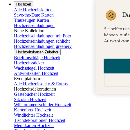
Hochzeit
Alle Hochzeitskarten
Da
Save-the-Date Karten
Trauzeugen Karten
Hochzeitseinladungen
Sie helfen uns
Neue Kollektion
können. Außer
Hochzeitseinladungen mit Foto
Auswahl kanns
Hochzeitseinladungen schlicht
Hochzeitseinladungen greenery
Hochzeitskarten Zubehör
Briefumschläge Hochzeit
Hochzeitssticker
Wachssiegel Hochzeit
Antwortkarten Hochzeit
Eventplattform
Alle Hochzeitsdeko & Extras
Hochzeitsdekorationen
Gästebücher Hochzeit
Sitzplan Hochzeit
Willkommensschilder Hochzeit
Kartenbox Hochzeit
Windlichter Hochzeit
Tischdekorationen Hochzeit
Menükarten Hochzeit