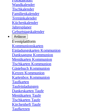
Fotokalender
Wandkalender
Tischkalender
Familienkalender
Terminkalender
Küchenkalender
Jahresplaner
Geburtstagskalender
Anlässe
Eventplattform
Kommunionskarten
Einladungskarten Kommunion
Danksagung Kommunion
Menükarten Kommunion
Tischkarten Kommunion
Gästebuch Kommunion
Kerzen Kommunion
Kartenbox Kommunion
Taufkarten
Taufeinladungen
Dankeskarten Taufe
Menükarten Taufe
Tischkarten Taufe
Kirchenheft Taufe
Taufkerzen