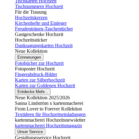
Tischkarten Hochzeit
Tischnummern Hochzeit
Für die Trauung
Hochzeitskerzen
Kirchenhefte und Einleger
Freudentränen-Taschentücher
Gastgeschenke Hochzeit
Hochzeitssticker
Danksagungskarten Hochzeit
Neue Kollektion
Erinnerungen
Fotobücher zur Hochzeit
Fotoposter Hochzeit
Fingerabdruck-Bilder
Karten zur Silberhochzeit
Karten zur Goldenen Hochzeit
Entdecke Mehr...
Neue Kollektion 2025/2026
Sanna Lindström x kartenmacherei
From Lover to Forever Kollektion
Textideen für Hochzeitseinladungen
kartenmacherei Hochzeitsnewsletter
kartenmacherei Hochzeitsmagazin
Unser Service
Gestaltungsservice Hochzeit