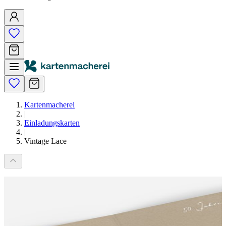
Kartenmacherei
|
Einladungskarten
|
Vintage Lace