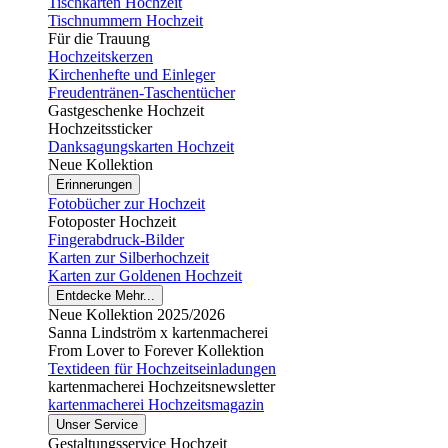
Tischkarten Hochzeit
Tischnummern Hochzeit
Für die Trauung
Hochzeitskerzen
Kirchenhefte und Einleger
Freudentränen-Taschentücher
Gastgeschenke Hochzeit
Hochzeitssticker
Danksagungskarten Hochzeit
Neue Kollektion
Erinnerungen
Fotobücher zur Hochzeit
Fotoposter Hochzeit
Fingerabdruck-Bilder
Karten zur Silberhochzeit
Karten zur Goldenen Hochzeit
Entdecke Mehr...
Neue Kollektion 2025/2026
Sanna Lindström x kartenmacherei
From Lover to Forever Kollektion
Textideen für Hochzeitseinladungen
kartenmacherei Hochzeitsnewsletter
kartenmacherei Hochzeitsmagazin
Unser Service
Gestaltungsservice Hochzeit