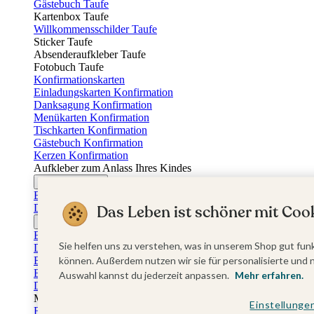
Gästebuch Taufe
Kartenbox Taufe
Willkommensschilder Taufe
Sticker Taufe
Absenderaufkleber Taufe
Fotobuch Taufe
Konfirmationskarten
Einladungskarten Konfirmation
Danksagung Konfirmation
Menükarten Konfirmation
Tischkarten Konfirmation
Gästebuch Konfirmation
Kerzen Konfirmation
Aufkleber zum Anlass Ihres Kindes
Firmungskarten
Einladungskarten Firmung
Dankeskarten Firmung
Das Leben ist schöner mit Cook
Jugendweihekarten
Einladungskarten Jugendweihe
Sie helfen uns zu verstehen, was in unserem Shop gut funk
Dankeskarten Jugendweihe
Einschulungskarten
können. Außerdem nutzen wir sie für personalisierte und 
Einladungskarten Einschulung
Auswahl kannst du jederzeit anpassen.
Mehr erfahren.
Danksagung Einschulung
Muttertag
Einstellunge
Fotogeschenke Muttertag