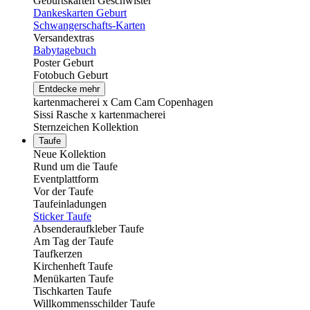
Geburtskarten Geschwister
Dankeskarten Geburt
Schwangerschafts-Karten
Versandextras
Babytagebuch
Poster Geburt
Fotobuch Geburt
Entdecke mehr
kartenmacherei x Cam Cam Copenhagen
Sissi Rasche x kartenmacherei
Sternzeichen Kollektion
Taufe
Neue Kollektion
Rund um die Taufe
Eventplattform
Vor der Taufe
Taufeinladungen
Sticker Taufe
Absenderaufkleber Taufe
Am Tag der Taufe
Taufkerzen
Kirchenheft Taufe
Menükarten Taufe
Tischkarten Taufe
Willkommensschilder Taufe