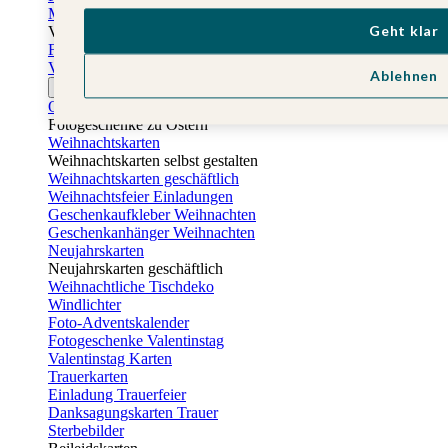
Muttertagskarten
Geht klar
Vatertag
Fotogeschenke Vatertag
Vatertagskarten
Ablehnen
Ostern
Osterkarten
Fotogeschenke zu Ostern
Weihnachtskarten
Weihnachtskarten selbst gestalten
Weihnachtskarten geschäftlich
Weihnachtsfeier Einladungen
Geschenkaufkleber Weihnachten
Geschenkanhänger Weihnachten
Neujahrskarten
Neujahrskarten geschäftlich
Weihnachtliche Tischdeko
Windlichter
Foto-Adventskalender
Fotogeschenke Valentinstag
Valentinstag Karten
Trauerkarten
Einladung Trauerfeier
Danksagungskarten Trauer
Sterbebilder