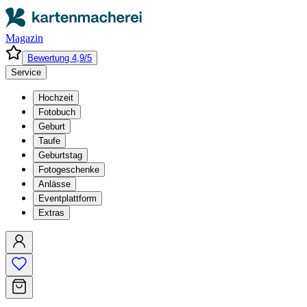
Magazin
Bewertung 4,9/5
Service
Hochzeit
Fotobuch
Geburt
Taufe
Geburtstag
Fotogeschenke
Anlässe
Eventplattform
Extras