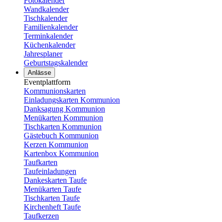
Fotokalender
Wandkalender
Tischkalender
Familienkalender
Terminkalender
Küchenkalender
Jahresplaner
Geburtstagskalender
Anlässe
Eventplattform
Kommunionskarten
Einladungskarten Kommunion
Danksagung Kommunion
Menükarten Kommunion
Tischkarten Kommunion
Gästebuch Kommunion
Kerzen Kommunion
Kartenbox Kommunion
Taufkarten
Taufeinladungen
Dankeskarten Taufe
Menükarten Taufe
Tischkarten Taufe
Kirchenheft Taufe
Taufkerzen