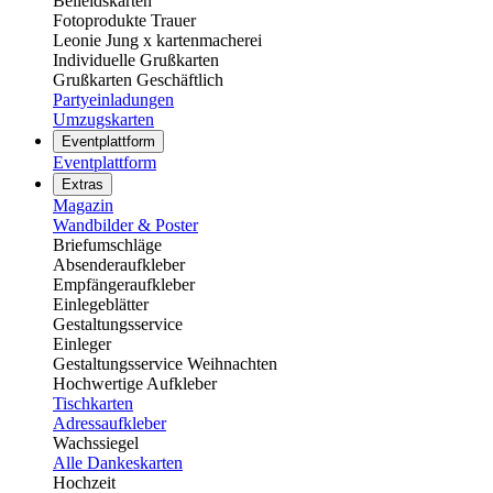
Beileidskarten
Fotoprodukte Trauer
Leonie Jung x kartenmacherei
Individuelle Grußkarten
Grußkarten Geschäftlich
Partyeinladungen
Umzugskarten
Eventplattform
Eventplattform
Extras
Magazin
Wandbilder & Poster
Briefumschläge
Absenderaufkleber
Empfängeraufkleber
Einlegeblätter
Gestaltungsservice
Einleger
Gestaltungsservice Weihnachten
Hochwertige Aufkleber
Tischkarten
Adressaufkleber
Wachssiegel
Alle Dankeskarten
Hochzeit