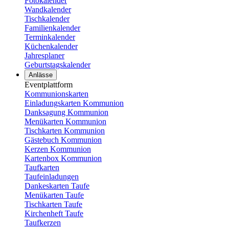
Fotokalender
Wandkalender
Tischkalender
Familienkalender
Terminkalender
Küchenkalender
Jahresplaner
Geburtstagskalender
Anlässe
Eventplattform
Kommunionskarten
Einladungskarten Kommunion
Danksagung Kommunion
Menükarten Kommunion
Tischkarten Kommunion
Gästebuch Kommunion
Kerzen Kommunion
Kartenbox Kommunion
Taufkarten
Taufeinladungen
Dankeskarten Taufe
Menükarten Taufe
Tischkarten Taufe
Kirchenheft Taufe
Taufkerzen