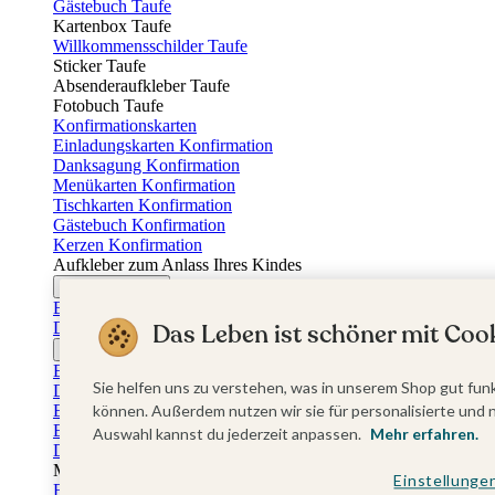
Gästebuch Taufe
Kartenbox Taufe
Willkommensschilder Taufe
Sticker Taufe
Absenderaufkleber Taufe
Fotobuch Taufe
Konfirmationskarten
Einladungskarten Konfirmation
Danksagung Konfirmation
Menükarten Konfirmation
Tischkarten Konfirmation
Gästebuch Konfirmation
Kerzen Konfirmation
Aufkleber zum Anlass Ihres Kindes
Firmungskarten
Einladungskarten Firmung
Dankeskarten Firmung
Das Leben ist schöner mit Cook
Jugendweihekarten
Einladungskarten Jugendweihe
Sie helfen uns zu verstehen, was in unserem Shop gut funk
Dankeskarten Jugendweihe
Einschulungskarten
können. Außerdem nutzen wir sie für personalisierte und 
Einladungskarten Einschulung
Auswahl kannst du jederzeit anpassen.
Mehr erfahren.
Danksagung Einschulung
Muttertag
Einstellunge
Fotogeschenke Muttertag