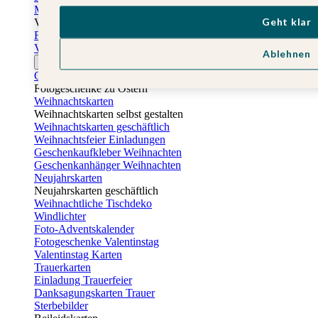
Muttertagskarten
Geht klar
Vatertag
Fotogeschenke Vatertag
Vatertagskarten
Ablehnen
Ostern
Osterkarten
Fotogeschenke zu Ostern
Weihnachtskarten
Weihnachtskarten selbst gestalten
Weihnachtskarten geschäftlich
Weihnachtsfeier Einladungen
Geschenkaufkleber Weihnachten
Geschenkanhänger Weihnachten
Neujahrskarten
Neujahrskarten geschäftlich
Weihnachtliche Tischdeko
Windlichter
Foto-Adventskalender
Fotogeschenke Valentinstag
Valentinstag Karten
Trauerkarten
Einladung Trauerfeier
Danksagungskarten Trauer
Sterbebilder