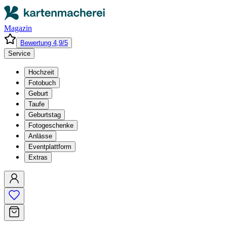
Magazin
Bewertung 4,9/5
Service
Hochzeit
Fotobuch
Geburt
Taufe
Geburtstag
Fotogeschenke
Anlässe
Eventplattform
Extras