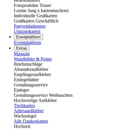
Beileidskarten
Fotoprodukte Trauer
Leonie Jung x kartenmacherei
Individuelle Grußkarten
Grußkarten Geschäftlich
Partyeinladungen
Umzugskarten
Eventplattform
Eventplattform
Extras
Magazin
Wandbilder & Poster
Briefumschläge
Absenderaufkleber
Empfängeraufkleber
Einlegeblätter
Gestaltungsservice
Einleger
Gestaltungsservice Weihnachten
Hochwertige Aufkleber
Tischkarten
Adressaufkleber
Wachssiegel
Alle Dankeskarten
Hochzeit