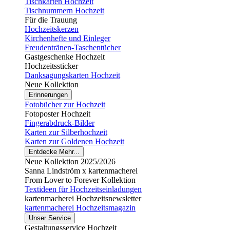
Tischkarten Hochzeit
Tischnummern Hochzeit
Für die Trauung
Hochzeitskerzen
Kirchenhefte und Einleger
Freudentränen-Taschentücher
Gastgeschenke Hochzeit
Hochzeitssticker
Danksagungskarten Hochzeit
Neue Kollektion
Erinnerungen
Fotobücher zur Hochzeit
Fotoposter Hochzeit
Fingerabdruck-Bilder
Karten zur Silberhochzeit
Karten zur Goldenen Hochzeit
Entdecke Mehr...
Neue Kollektion 2025/2026
Sanna Lindström x kartenmacherei
From Lover to Forever Kollektion
Textideen für Hochzeitseinladungen
kartenmacherei Hochzeitsnewsletter
kartenmacherei Hochzeitsmagazin
Unser Service
Gestaltungsservice Hochzeit