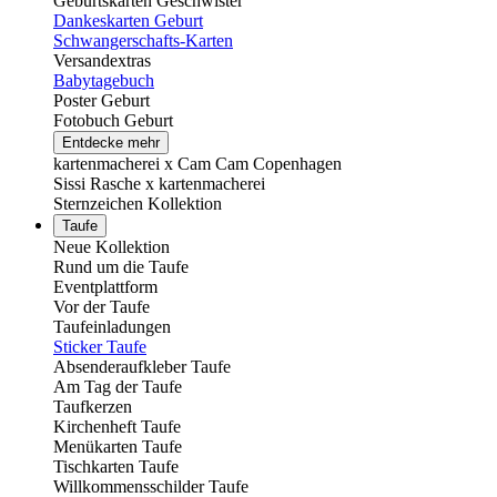
Geburtskarten Geschwister
Dankeskarten Geburt
Schwangerschafts-Karten
Versandextras
Babytagebuch
Poster Geburt
Fotobuch Geburt
Entdecke mehr
kartenmacherei x Cam Cam Copenhagen
Sissi Rasche x kartenmacherei
Sternzeichen Kollektion
Taufe
Neue Kollektion
Rund um die Taufe
Eventplattform
Vor der Taufe
Taufeinladungen
Sticker Taufe
Absenderaufkleber Taufe
Am Tag der Taufe
Taufkerzen
Kirchenheft Taufe
Menükarten Taufe
Tischkarten Taufe
Willkommensschilder Taufe