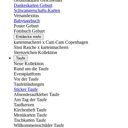
Geburtskarten Geschwister
Dankeskarten Geburt
Schwangerschafts-Karten
Versandextras
Babytagebuch
Poster Geburt
Fotobuch Geburt
Entdecke mehr
kartenmacherei x Cam Cam Copenhagen
Sissi Rasche x kartenmacherei
Sternzeichen Kollektion
Taufe
Neue Kollektion
Rund um die Taufe
Eventplattform
Vor der Taufe
Taufeinladungen
Sticker Taufe
Absenderaufkleber Taufe
Am Tag der Taufe
Taufkerzen
Kirchenheft Taufe
Menükarten Taufe
Tischkarten Taufe
Willkommensschilder Taufe