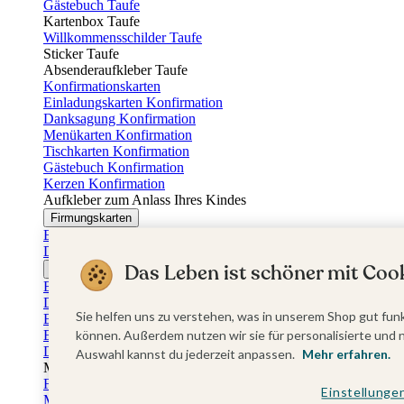
Gästebuch Taufe
Kartenbox Taufe
Willkommensschilder Taufe
Sticker Taufe
Absenderaufkleber Taufe
Konfirmationskarten
Einladungskarten Konfirmation
Danksagung Konfirmation
Menükarten Konfirmation
Tischkarten Konfirmation
Gästebuch Konfirmation
Kerzen Konfirmation
Aufkleber zum Anlass Ihres Kindes
Firmungskarten
Einladungskarten Firmung
Dankeskarten Firmung
Das Leben ist schöner mit Cook
Jugendweihekarten
Einladungskarten Jugendweihe
Dankeskarten Jugendweihe
Sie helfen uns zu verstehen, was in unserem Shop gut funk
Einschulungskarten
Einladungskarten Einschulung
können. Außerdem nutzen wir sie für personalisierte und 
Danksagung Einschulung
Auswahl kannst du jederzeit anpassen.
Mehr erfahren.
Muttertag
Fotogeschenke Muttertag
Einstellunge
Muttertagskarten