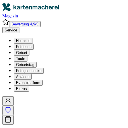
Magazin
Bewertung 4,9/5
Service
Hochzeit
Fotobuch
Geburt
Taufe
Geburtstag
Fotogeschenke
Anlässe
Eventplattform
Extras