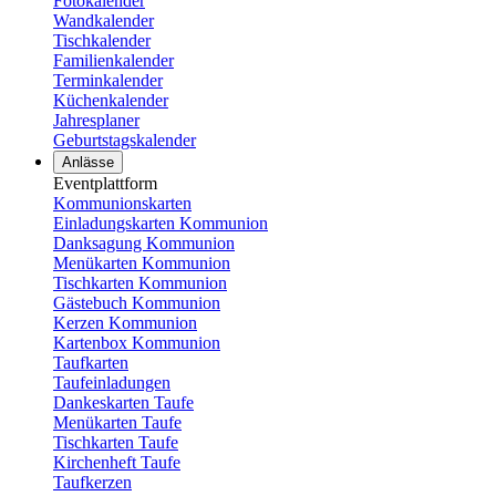
Fotokalender
Wandkalender
Tischkalender
Familienkalender
Terminkalender
Küchenkalender
Jahresplaner
Geburtstagskalender
Anlässe
Eventplattform
Kommunionskarten
Einladungskarten Kommunion
Danksagung Kommunion
Menükarten Kommunion
Tischkarten Kommunion
Gästebuch Kommunion
Kerzen Kommunion
Kartenbox Kommunion
Taufkarten
Taufeinladungen
Dankeskarten Taufe
Menükarten Taufe
Tischkarten Taufe
Kirchenheft Taufe
Taufkerzen