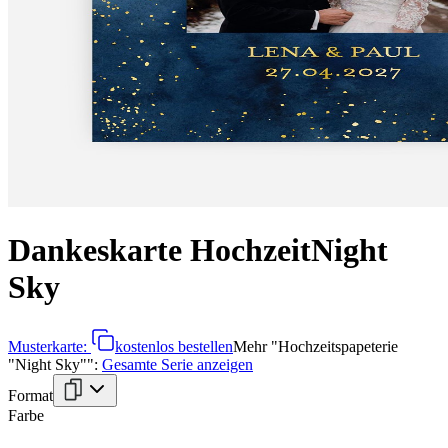
Dankeskarte Hochzeit
Night
Sky
Musterkarte:
kostenlos bestellen
Mehr
"
Hochzeitspapeterie
"Night Sky"
":
Gesamte Serie anzeigen
Format
Farbe