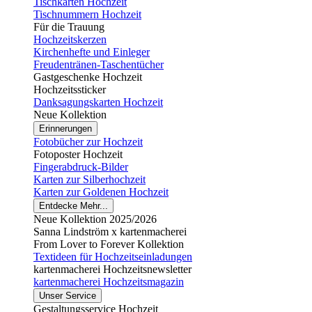
Tischkarten Hochzeit
Tischnummern Hochzeit
Für die Trauung
Hochzeitskerzen
Kirchenhefte und Einleger
Freudentränen-Taschentücher
Gastgeschenke Hochzeit
Hochzeitssticker
Danksagungskarten Hochzeit
Neue Kollektion
Erinnerungen
Fotobücher zur Hochzeit
Fotoposter Hochzeit
Fingerabdruck-Bilder
Karten zur Silberhochzeit
Karten zur Goldenen Hochzeit
Entdecke Mehr...
Neue Kollektion 2025/2026
Sanna Lindström x kartenmacherei
From Lover to Forever Kollektion
Textideen für Hochzeitseinladungen
kartenmacherei Hochzeitsnewsletter
kartenmacherei Hochzeitsmagazin
Unser Service
Gestaltungsservice Hochzeit