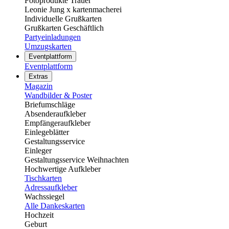
Fotoprodukte Trauer
Leonie Jung x kartenmacherei
Individuelle Grußkarten
Grußkarten Geschäftlich
Partyeinladungen
Umzugskarten
Eventplattform
Eventplattform
Extras
Magazin
Wandbilder & Poster
Briefumschläge
Absenderaufkleber
Empfängeraufkleber
Einlegeblätter
Gestaltungsservice
Einleger
Gestaltungsservice Weihnachten
Hochwertige Aufkleber
Tischkarten
Adressaufkleber
Wachssiegel
Alle Dankeskarten
Hochzeit
Geburt