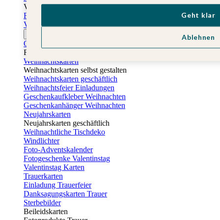
Vatertag
Geht klar
Fotogeschenke Vatertag
Vatertagskarten
Ostern
Ablehnen
Osterkarten
Fotogeschenke zu Ostern
Weihnachtskarten
Weihnachtskarten selbst gestalten
Weihnachtskarten geschäftlich
Weihnachtsfeier Einladungen
Geschenkaufkleber Weihnachten
Geschenkanhänger Weihnachten
Neujahrskarten
Neujahrskarten geschäftlich
Weihnachtliche Tischdeko
Windlichter
Foto-Adventskalender
Fotogeschenke Valentinstag
Valentinstag Karten
Trauerkarten
Einladung Trauerfeier
Danksagungskarten Trauer
Sterbebilder
Beileidskarten