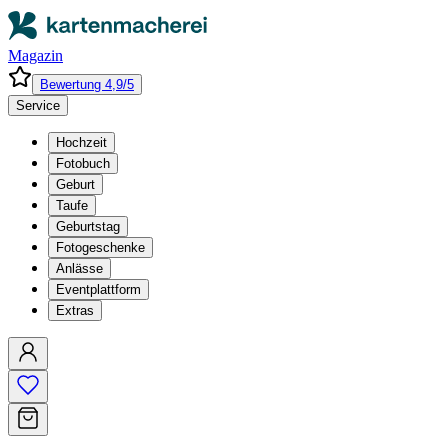
Magazin
Bewertung 4,9/5
Service
Hochzeit
Fotobuch
Geburt
Taufe
Geburtstag
Fotogeschenke
Anlässe
Eventplattform
Extras