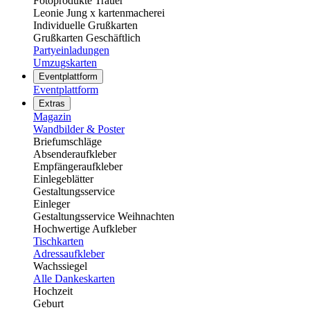
Fotoprodukte Trauer
Leonie Jung x kartenmacherei
Individuelle Grußkarten
Grußkarten Geschäftlich
Partyeinladungen
Umzugskarten
Eventplattform
Eventplattform
Extras
Magazin
Wandbilder & Poster
Briefumschläge
Absenderaufkleber
Empfängeraufkleber
Einlegeblätter
Gestaltungsservice
Einleger
Gestaltungsservice Weihnachten
Hochwertige Aufkleber
Tischkarten
Adressaufkleber
Wachssiegel
Alle Dankeskarten
Hochzeit
Geburt