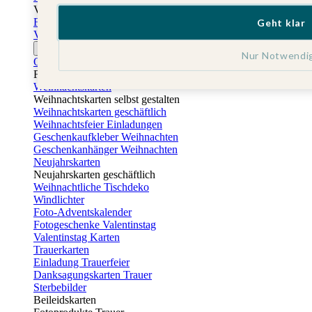
Vatertag
Fotogeschenke Vatertag
Geht klar
Vatertagskarten
Ostern
Nur Notwendi
Osterkarten
Fotogeschenke zu Ostern
Weihnachtskarten
Weihnachtskarten selbst gestalten
Weihnachtskarten geschäftlich
Weihnachtsfeier Einladungen
Geschenkaufkleber Weihnachten
Geschenkanhänger Weihnachten
Neujahrskarten
Neujahrskarten geschäftlich
Weihnachtliche Tischdeko
Windlichter
Foto-Adventskalender
Fotogeschenke Valentinstag
Valentinstag Karten
Trauerkarten
Einladung Trauerfeier
Danksagungskarten Trauer
Sterbebilder
Beileidskarten