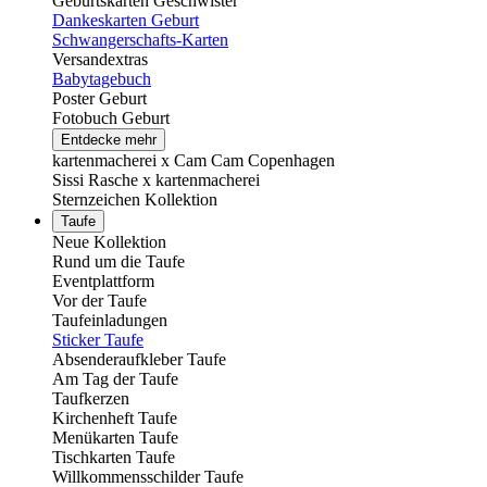
Geburtskarten Geschwister
Dankeskarten Geburt
Schwangerschafts-Karten
Versandextras
Babytagebuch
Poster Geburt
Fotobuch Geburt
Entdecke mehr
kartenmacherei x Cam Cam Copenhagen
Sissi Rasche x kartenmacherei
Sternzeichen Kollektion
Taufe
Neue Kollektion
Rund um die Taufe
Eventplattform
Vor der Taufe
Taufeinladungen
Sticker Taufe
Absenderaufkleber Taufe
Am Tag der Taufe
Taufkerzen
Kirchenheft Taufe
Menükarten Taufe
Tischkarten Taufe
Willkommensschilder Taufe