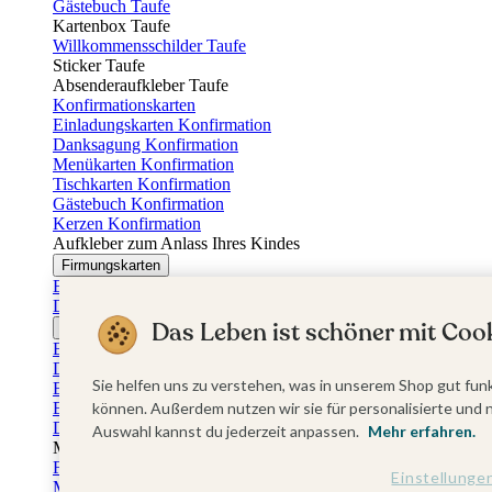
Gästebuch Taufe
Kartenbox Taufe
Willkommensschilder Taufe
Sticker Taufe
Absenderaufkleber Taufe
Konfirmationskarten
Einladungskarten Konfirmation
Danksagung Konfirmation
Menükarten Konfirmation
Tischkarten Konfirmation
Gästebuch Konfirmation
Kerzen Konfirmation
Aufkleber zum Anlass Ihres Kindes
Firmungskarten
Einladungskarten Firmung
Dankeskarten Firmung
Das Leben ist schöner mit Cook
Jugendweihekarten
Einladungskarten Jugendweihe
Dankeskarten Jugendweihe
Sie helfen uns zu verstehen, was in unserem Shop gut funk
Einschulungskarten
Einladungskarten Einschulung
können. Außerdem nutzen wir sie für personalisierte und 
Danksagung Einschulung
Auswahl kannst du jederzeit anpassen.
Mehr erfahren.
Muttertag
Fotogeschenke Muttertag
Einstellunge
Muttertagskarten