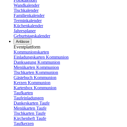
Fotokalender
Wandkalender
Tischkalender
Familienkalender
Terminkalender
Küchenkalender
Jahresplaner
Geburtstagskalender
Anlässe
Eventplattform
Kommunionskarten
Einladungskarten Kommunion
Danksagung Kommunion
Menükarten Kommunion
Tischkarten Kommunion
Gästebuch Kommunion
Kerzen Kommunion
Kartenbox Kommunion
Taufkarten
Taufeinladungen
Dankeskarten Taufe
Menükarten Taufe
Tischkarten Taufe
Kirchenheft Taufe
Taufkerzen