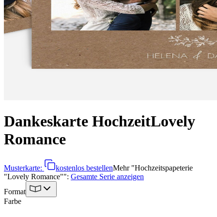
Dankeskarte Hochzeit
Lovely
Romance
Musterkarte:
kostenlos bestellen
Mehr
"
Hochzeitspapeterie
"Lovely Romance"
":
Gesamte Serie anzeigen
Format
Farbe