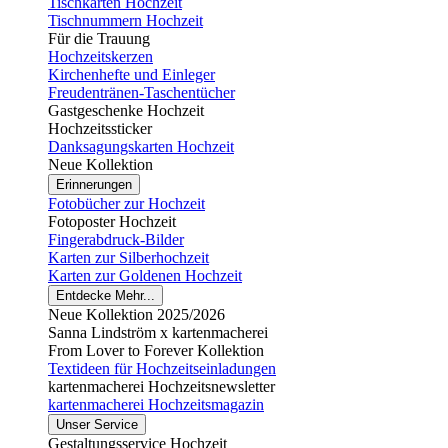
Tischkarten Hochzeit
Tischnummern Hochzeit
Für die Trauung
Hochzeitskerzen
Kirchenhefte und Einleger
Freudentränen-Taschentücher
Gastgeschenke Hochzeit
Hochzeitssticker
Danksagungskarten Hochzeit
Neue Kollektion
Erinnerungen
Fotobücher zur Hochzeit
Fotoposter Hochzeit
Fingerabdruck-Bilder
Karten zur Silberhochzeit
Karten zur Goldenen Hochzeit
Entdecke Mehr...
Neue Kollektion 2025/2026
Sanna Lindström x kartenmacherei
From Lover to Forever Kollektion
Textideen für Hochzeitseinladungen
kartenmacherei Hochzeitsnewsletter
kartenmacherei Hochzeitsmagazin
Unser Service
Gestaltungsservice Hochzeit