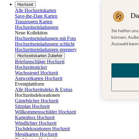
Hochzeit
Alle Hochzeitskarten
Da
Save-the-Date Karten
Trauzeugen Karten
Hochzeitseinladungen
Sie helfen uns
Neue Kollektion
können. Außer
Hochzeitseinladungen mit Foto
Auswahl kanns
Hochzeitseinladungen schlicht
Hochzeitseinladungen greenery
Hochzeitskarten Zubehör
Briefumschläge Hochzeit
Hochzeitssticker
Wachssiegel Hochzeit
Antwortkarten Hochzeit
Eventplattform
Alle Hochzeitsdeko & Extras
Hochzeitsdekorationen
Gästebücher Hochzeit
Sitzplan Hochzeit
Willkommensschilder Hochzeit
Kartenbox Hochzeit
Windlichter Hochzeit
Tischdekorationen Hochzeit
Menükarten Hochzeit