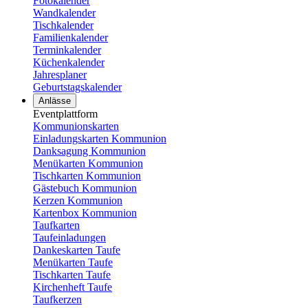
Fotokalender
Wandkalender
Tischkalender
Familienkalender
Terminkalender
Küchenkalender
Jahresplaner
Geburtstagskalender
Anlässe
Eventplattform
Kommunionskarten
Einladungskarten Kommunion
Danksagung Kommunion
Menükarten Kommunion
Tischkarten Kommunion
Gästebuch Kommunion
Kerzen Kommunion
Kartenbox Kommunion
Taufkarten
Taufeinladungen
Dankeskarten Taufe
Menükarten Taufe
Tischkarten Taufe
Kirchenheft Taufe
Taufkerzen