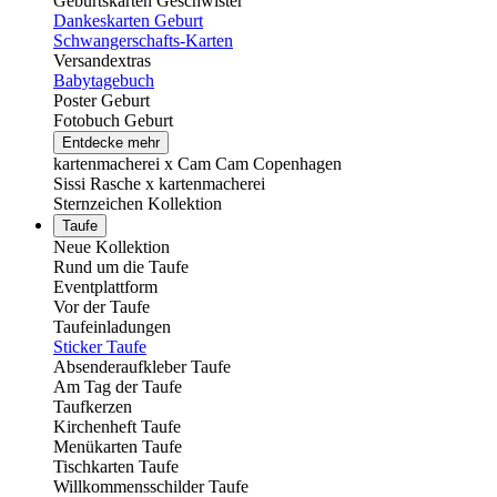
Geburtskarten Geschwister
Dankeskarten Geburt
Schwangerschafts-Karten
Versandextras
Babytagebuch
Poster Geburt
Fotobuch Geburt
Entdecke mehr
kartenmacherei x Cam Cam Copenhagen
Sissi Rasche x kartenmacherei
Sternzeichen Kollektion
Taufe
Neue Kollektion
Rund um die Taufe
Eventplattform
Vor der Taufe
Taufeinladungen
Sticker Taufe
Absenderaufkleber Taufe
Am Tag der Taufe
Taufkerzen
Kirchenheft Taufe
Menükarten Taufe
Tischkarten Taufe
Willkommensschilder Taufe