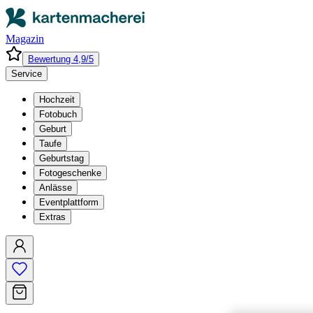
Magazin
Bewertung 4,9/5
Service
Hochzeit
Fotobuch
Geburt
Taufe
Geburtstag
Fotogeschenke
Anlässe
Eventplattform
Extras