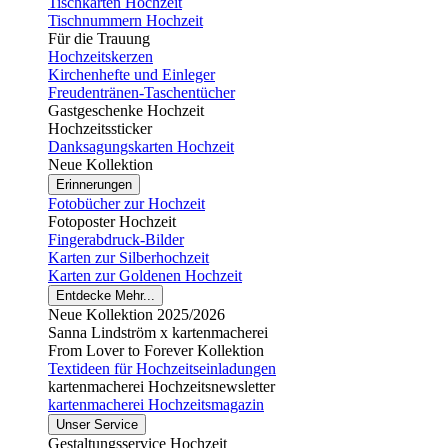
Tischkarten Hochzeit
Tischnummern Hochzeit
Für die Trauung
Hochzeitskerzen
Kirchenhefte und Einleger
Freudentränen-Taschentücher
Gastgeschenke Hochzeit
Hochzeitssticker
Danksagungskarten Hochzeit
Neue Kollektion
Erinnerungen
Fotobücher zur Hochzeit
Fotoposter Hochzeit
Fingerabdruck-Bilder
Karten zur Silberhochzeit
Karten zur Goldenen Hochzeit
Entdecke Mehr...
Neue Kollektion 2025/2026
Sanna Lindström x kartenmacherei
From Lover to Forever Kollektion
Textideen für Hochzeitseinladungen
kartenmacherei Hochzeitsnewsletter
kartenmacherei Hochzeitsmagazin
Unser Service
Gestaltungsservice Hochzeit