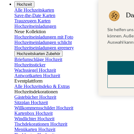
Hochzeit
Alle Hochzeitskarten
Da
Save-the-Date Karten
Trauzeugen Karten
Hochzeitseinladungen
Sie helfen uns
Neue Kollektion
können. Außer
Hochzeitseinladungen mit Foto
Auswahl kanns
Hochzeitseinladungen schlicht
Hochzeitseinladungen greenery
Hochzeitskarten Zubehör
Briefumschläge Hochzeit
Hochzeitssticker
Wachssiegel Hochzeit
Antwortkarten Hochzeit
Eventplattform
Alle Hochzeitsdeko & Extras
Hochzeitsdekorationen
Gästebücher Hochzeit
Sitzplan Hochzeit
Willkommensschilder Hochzeit
Kartenbox Hochzeit
Windlichter Hochzeit
Tischdekorationen Hochzeit
Menükarten Hochzeit