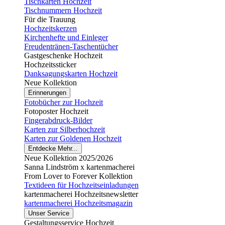
Tischkarten Hochzeit
Tischnummern Hochzeit
Für die Trauung
Hochzeitskerzen
Kirchenhefte und Einleger
Freudentränen-Taschentücher
Gastgeschenke Hochzeit
Hochzeitssticker
Danksagungskarten Hochzeit
Neue Kollektion
Erinnerungen
Fotobücher zur Hochzeit
Fotoposter Hochzeit
Fingerabdruck-Bilder
Karten zur Silberhochzeit
Karten zur Goldenen Hochzeit
Entdecke Mehr...
Neue Kollektion 2025/2026
Sanna Lindström x kartenmacherei
From Lover to Forever Kollektion
Textideen für Hochzeitseinladungen
kartenmacherei Hochzeitsnewsletter
kartenmacherei Hochzeitsmagazin
Unser Service
Gestaltungsservice Hochzeit