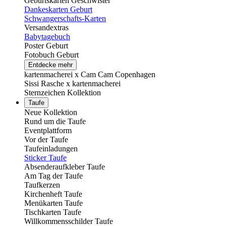
Geburtskarten Geschwister
Dankeskarten Geburt
Schwangerschafts-Karten
Versandextras
Babytagebuch
Poster Geburt
Fotobuch Geburt
Entdecke mehr
kartenmacherei x Cam Cam Copenhagen
Sissi Rasche x kartenmacherei
Sternzeichen Kollektion
Taufe
Neue Kollektion
Rund um die Taufe
Eventplattform
Vor der Taufe
Taufeinladungen
Sticker Taufe
Absenderaufkleber Taufe
Am Tag der Taufe
Taufkerzen
Kirchenheft Taufe
Menükarten Taufe
Tischkarten Taufe
Willkommensschilder Taufe