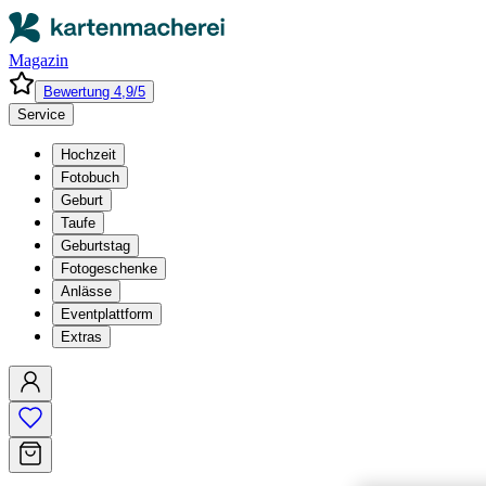
Magazin
Bewertung 4,9/5
Service
Hochzeit
Fotobuch
Geburt
Taufe
Geburtstag
Fotogeschenke
Anlässe
Eventplattform
Extras