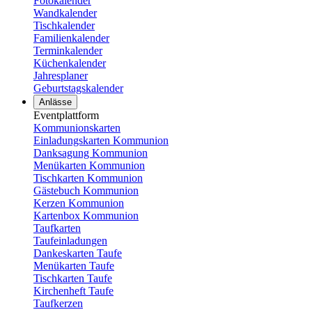
Fotokalender
Wandkalender
Tischkalender
Familienkalender
Terminkalender
Küchenkalender
Jahresplaner
Geburtstagskalender
Anlässe
Eventplattform
Kommunionskarten
Einladungskarten Kommunion
Danksagung Kommunion
Menükarten Kommunion
Tischkarten Kommunion
Gästebuch Kommunion
Kerzen Kommunion
Kartenbox Kommunion
Taufkarten
Taufeinladungen
Dankeskarten Taufe
Menükarten Taufe
Tischkarten Taufe
Kirchenheft Taufe
Taufkerzen