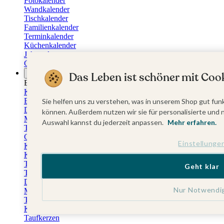
Fotokalender
Wandkalender
Tischkalender
Familienkalender
Terminkalender
Küchenkalender
Jahresplaner
Geburtstagskalender
Anlässe
Das Leben ist schöner mit Cook
Eventplattform
Kommunionskarten
Einladungskarten Kommunion
Sie helfen uns zu verstehen, was in unserem Shop gut funk
Danksagung Kommunion
können. Außerdem nutzen wir sie für personalisierte und 
Menükarten Kommunion
Auswahl kannst du jederzeit anpassen.
Mehr erfahren.
Tischkarten Kommunion
Gästebuch Kommunion
Einstellunge
Kerzen Kommunion
Kartenbox Kommunion
Taufkarten
Geht klar
Taufeinladungen
Dankeskarten Taufe
Nur Notwendi
Menükarten Taufe
Tischkarten Taufe
Kirchenheft Taufe
Taufkerzen