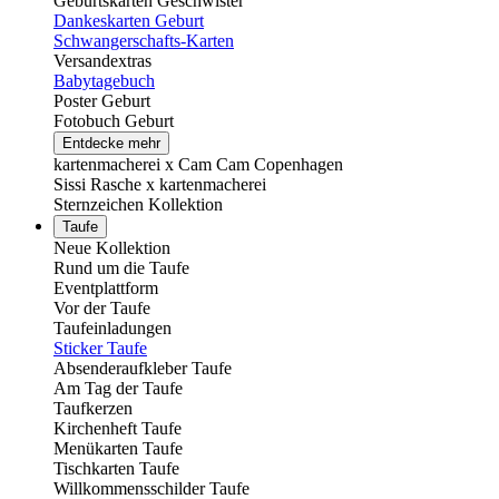
Geburtskarten Geschwister
Dankeskarten Geburt
Schwangerschafts-Karten
Versandextras
Babytagebuch
Poster Geburt
Fotobuch Geburt
Entdecke mehr
kartenmacherei x Cam Cam Copenhagen
Sissi Rasche x kartenmacherei
Sternzeichen Kollektion
Taufe
Neue Kollektion
Rund um die Taufe
Eventplattform
Vor der Taufe
Taufeinladungen
Sticker Taufe
Absenderaufkleber Taufe
Am Tag der Taufe
Taufkerzen
Kirchenheft Taufe
Menükarten Taufe
Tischkarten Taufe
Willkommensschilder Taufe