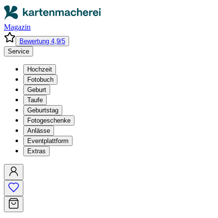
Magazin
Bewertung 4,9/5
Service
Hochzeit
Fotobuch
Geburt
Taufe
Geburtstag
Fotogeschenke
Anlässe
Eventplattform
Extras