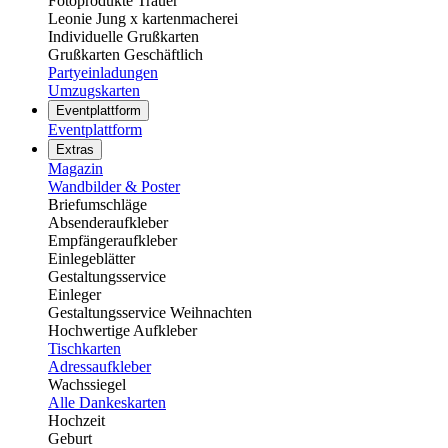
Fotoprodukte Trauer
Leonie Jung x kartenmacherei
Individuelle Grußkarten
Grußkarten Geschäftlich
Partyeinladungen
Umzugskarten
Eventplattform
Eventplattform
Extras
Magazin
Wandbilder & Poster
Briefumschläge
Absenderaufkleber
Empfängeraufkleber
Einlegeblätter
Gestaltungsservice
Einleger
Gestaltungsservice Weihnachten
Hochwertige Aufkleber
Tischkarten
Adressaufkleber
Wachssiegel
Alle Dankeskarten
Hochzeit
Geburt