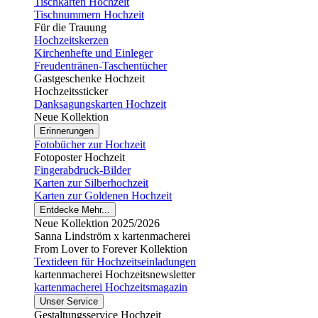
Tischkarten Hochzeit
Tischnummern Hochzeit
Für die Trauung
Hochzeitskerzen
Kirchenhefte und Einleger
Freudentränen-Taschentücher
Gastgeschenke Hochzeit
Hochzeitssticker
Danksagungskarten Hochzeit
Neue Kollektion
Erinnerungen
Fotobücher zur Hochzeit
Fotoposter Hochzeit
Fingerabdruck-Bilder
Karten zur Silberhochzeit
Karten zur Goldenen Hochzeit
Entdecke Mehr...
Neue Kollektion 2025/2026
Sanna Lindström x kartenmacherei
From Lover to Forever Kollektion
Textideen für Hochzeitseinladungen
kartenmacherei Hochzeitsnewsletter
kartenmacherei Hochzeitsmagazin
Unser Service
Gestaltungsservice Hochzeit