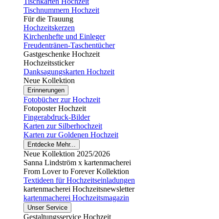
Tischkarten Hochzeit
Tischnummern Hochzeit
Für die Trauung
Hochzeitskerzen
Kirchenhefte und Einleger
Freudentränen-Taschentücher
Gastgeschenke Hochzeit
Hochzeitssticker
Danksagungskarten Hochzeit
Neue Kollektion
Erinnerungen
Fotobücher zur Hochzeit
Fotoposter Hochzeit
Fingerabdruck-Bilder
Karten zur Silberhochzeit
Karten zur Goldenen Hochzeit
Entdecke Mehr...
Neue Kollektion 2025/2026
Sanna Lindström x kartenmacherei
From Lover to Forever Kollektion
Textideen für Hochzeitseinladungen
kartenmacherei Hochzeitsnewsletter
kartenmacherei Hochzeitsmagazin
Unser Service
Gestaltungsservice Hochzeit