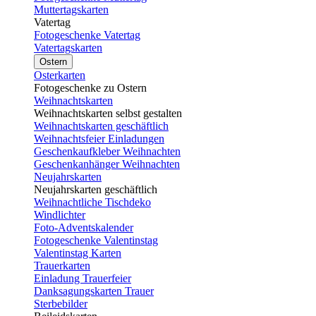
Muttertagskarten
Vatertag
Fotogeschenke Vatertag
Vatertagskarten
Ostern
Osterkarten
Fotogeschenke zu Ostern
Weihnachtskarten
Weihnachtskarten selbst gestalten
Weihnachtskarten geschäftlich
Weihnachtsfeier Einladungen
Geschenkaufkleber Weihnachten
Geschenkanhänger Weihnachten
Neujahrskarten
Neujahrskarten geschäftlich
Weihnachtliche Tischdeko
Windlichter
Foto-Adventskalender
Fotogeschenke Valentinstag
Valentinstag Karten
Trauerkarten
Einladung Trauerfeier
Danksagungskarten Trauer
Sterbebilder