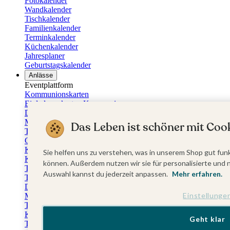
Fotokalender
Wandkalender
Tischkalender
Familienkalender
Terminkalender
Küchenkalender
Jahresplaner
Geburtstagskalender
Anlässe
Eventplattform
Kommunionskarten
Einladungskarten Kommunion
Danksagung Kommunion
Menükarten Kommunion
Das Leben ist schöner mit Cook
Tischkarten Kommunion
Gästebuch Kommunion
Kerzen Kommunion
Sie helfen uns zu verstehen, was in unserem Shop gut funk
Kartenbox Kommunion
können. Außerdem nutzen wir sie für personalisierte und 
Taufkarten
Auswahl kannst du jederzeit anpassen.
Mehr erfahren.
Taufeinladungen
Dankeskarten Taufe
Einstellunge
Menükarten Taufe
Tischkarten Taufe
Kirchenheft Taufe
Geht klar
Taufkerzen