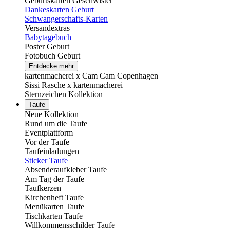
Geburtskarten Geschwister
Dankeskarten Geburt
Schwangerschafts-Karten
Versandextras
Babytagebuch
Poster Geburt
Fotobuch Geburt
Entdecke mehr
kartenmacherei x Cam Cam Copenhagen
Sissi Rasche x kartenmacherei
Sternzeichen Kollektion
Taufe
Neue Kollektion
Rund um die Taufe
Eventplattform
Vor der Taufe
Taufeinladungen
Sticker Taufe
Absenderaufkleber Taufe
Am Tag der Taufe
Taufkerzen
Kirchenheft Taufe
Menükarten Taufe
Tischkarten Taufe
Willkommensschilder Taufe