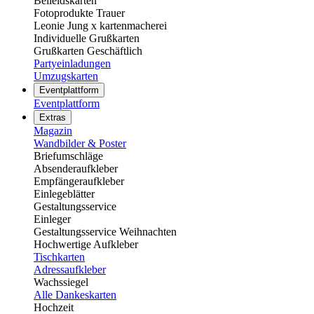
Beileidskarten
Fotoprodukte Trauer
Leonie Jung x kartenmacherei
Individuelle Grußkarten
Grußkarten Geschäftlich
Partyeinladungen
Umzugskarten
Eventplattform
Eventplattform
Extras
Magazin
Wandbilder & Poster
Briefumschläge
Absenderaufkleber
Empfängeraufkleber
Einlegeblätter
Gestaltungsservice
Einleger
Gestaltungsservice Weihnachten
Hochwertige Aufkleber
Tischkarten
Adressaufkleber
Wachssiegel
Alle Dankeskarten
Hochzeit