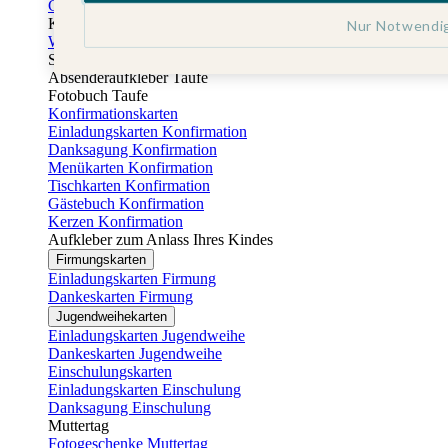
Gästebuch Taufe
Kartenbox Taufe
Nur Notwendi
Willkommensschilder Taufe
Sticker Taufe
Absenderaufkleber Taufe
Fotobuch Taufe
Konfirmationskarten
Einladungskarten Konfirmation
Danksagung Konfirmation
Menükarten Konfirmation
Tischkarten Konfirmation
Gästebuch Konfirmation
Kerzen Konfirmation
Aufkleber zum Anlass Ihres Kindes
Firmungskarten
Einladungskarten Firmung
Dankeskarten Firmung
Jugendweihekarten
Einladungskarten Jugendweihe
Dankeskarten Jugendweihe
Einschulungskarten
Einladungskarten Einschulung
Danksagung Einschulung
Muttertag
Fotogeschenke Muttertag