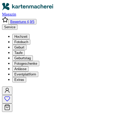
Magazin
Bewertung 4,9/5
Service
Hochzeit
Fotobuch
Geburt
Taufe
Geburtstag
Fotogeschenke
Anlässe
Eventplattform
Extras