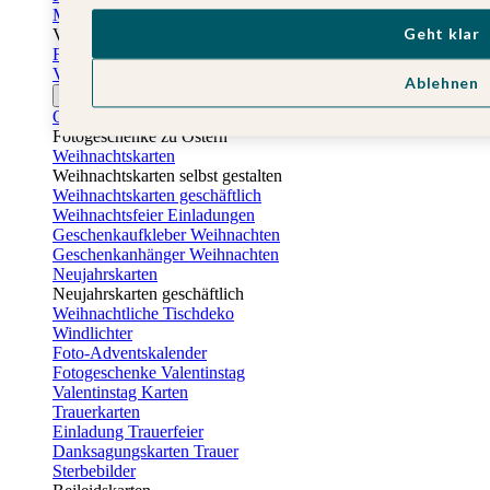
Muttertagskarten
Geht klar
Vatertag
Fotogeschenke Vatertag
Vatertagskarten
Ablehnen
Ostern
Osterkarten
Fotogeschenke zu Ostern
Weihnachtskarten
Weihnachtskarten selbst gestalten
Weihnachtskarten geschäftlich
Weihnachtsfeier Einladungen
Geschenkaufkleber Weihnachten
Geschenkanhänger Weihnachten
Neujahrskarten
Neujahrskarten geschäftlich
Weihnachtliche Tischdeko
Windlichter
Foto-Adventskalender
Fotogeschenke Valentinstag
Valentinstag Karten
Trauerkarten
Einladung Trauerfeier
Danksagungskarten Trauer
Sterbebilder