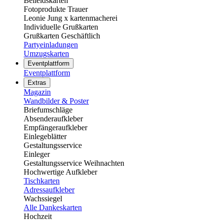
Beileidskarten
Fotoprodukte Trauer
Leonie Jung x kartenmacherei
Individuelle Grußkarten
Grußkarten Geschäftlich
Partyeinladungen
Umzugskarten
Eventplattform
Eventplattform
Extras
Magazin
Wandbilder & Poster
Briefumschläge
Absenderaufkleber
Empfängeraufkleber
Einlegeblätter
Gestaltungsservice
Einleger
Gestaltungsservice Weihnachten
Hochwertige Aufkleber
Tischkarten
Adressaufkleber
Wachssiegel
Alle Dankeskarten
Hochzeit