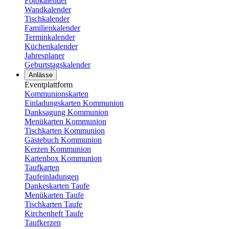
Fotokalender
Wandkalender
Tischkalender
Familienkalender
Terminkalender
Küchenkalender
Jahresplaner
Geburtstagskalender
Anlässe
Eventplattform
Kommunionskarten
Einladungskarten Kommunion
Danksagung Kommunion
Menükarten Kommunion
Tischkarten Kommunion
Gästebuch Kommunion
Kerzen Kommunion
Kartenbox Kommunion
Taufkarten
Taufeinladungen
Dankeskarten Taufe
Menükarten Taufe
Tischkarten Taufe
Kirchenheft Taufe
Taufkerzen