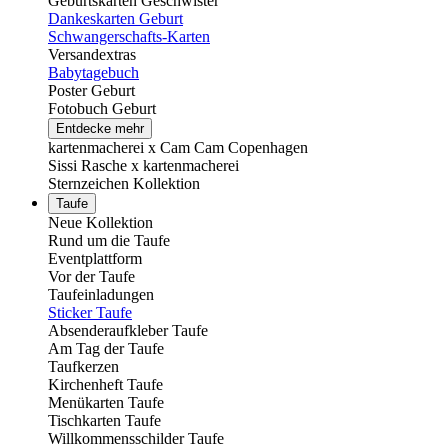
Geburtskarten Geschwister
Dankeskarten Geburt
Schwangerschafts-Karten
Versandextras
Babytagebuch
Poster Geburt
Fotobuch Geburt
Entdecke mehr
kartenmacherei x Cam Cam Copenhagen
Sissi Rasche x kartenmacherei
Sternzeichen Kollektion
Taufe
Neue Kollektion
Rund um die Taufe
Eventplattform
Vor der Taufe
Taufeinladungen
Sticker Taufe
Absenderaufkleber Taufe
Am Tag der Taufe
Taufkerzen
Kirchenheft Taufe
Menükarten Taufe
Tischkarten Taufe
Willkommensschilder Taufe