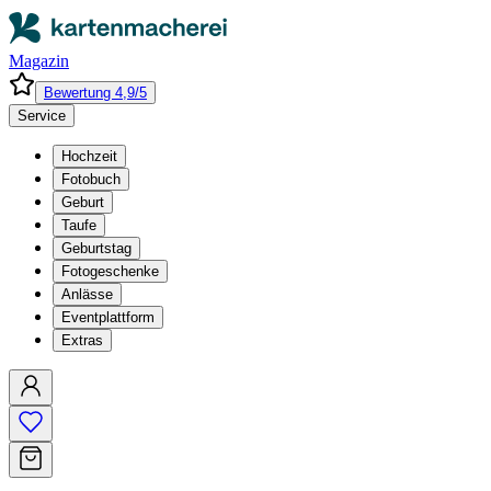
Magazin
Bewertung 4,9/5
Service
Hochzeit
Fotobuch
Geburt
Taufe
Geburtstag
Fotogeschenke
Anlässe
Eventplattform
Extras