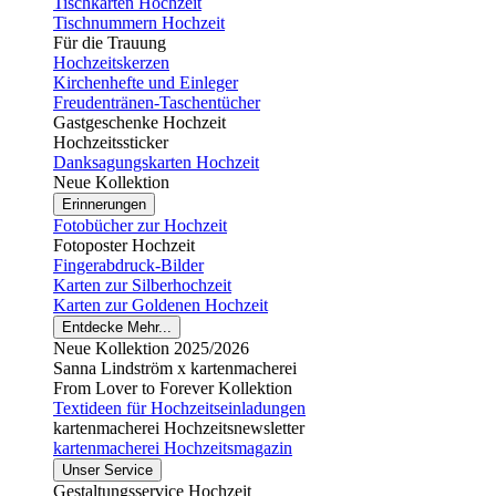
Tischkarten Hochzeit
Tischnummern Hochzeit
Für die Trauung
Hochzeitskerzen
Kirchenhefte und Einleger
Freudentränen-Taschentücher
Gastgeschenke Hochzeit
Hochzeitssticker
Danksagungskarten Hochzeit
Neue Kollektion
Erinnerungen
Fotobücher zur Hochzeit
Fotoposter Hochzeit
Fingerabdruck-Bilder
Karten zur Silberhochzeit
Karten zur Goldenen Hochzeit
Entdecke Mehr...
Neue Kollektion 2025/2026
Sanna Lindström x kartenmacherei
From Lover to Forever Kollektion
Textideen für Hochzeitseinladungen
kartenmacherei Hochzeitsnewsletter
kartenmacherei Hochzeitsmagazin
Unser Service
Gestaltungsservice Hochzeit