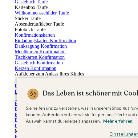
Gästebuch Taufe
Kartenbox Taufe
Willkommensschilder Taufe
Sticker Taufe
Absenderaufkleber Taufe
Fotobuch Taufe
Konfirmationskarten
Einladungskarten Konfirmation
Danksagung Konfirmation
Menükarten Konfirmation
Tischkarten Konfirmation
Gästebuch Konfirmation
Kerzen Konfirmation
Aufkleber zum Anlass Ihres Kindes
Firmungskarten
Einladungskarten Firmung
Dankeskarten Firmung
Das Leben ist schöner mit Cook
Jugendweihekarten
Einladungskarten Jugendweihe
Sie helfen uns zu verstehen, was in unserem Shop gut funk
Dankeskarten Jugendweihe
Einschulungskarten
können. Außerdem nutzen wir sie für personalisierte und 
Einladungskarten Einschulung
Auswahl kannst du jederzeit anpassen.
Mehr erfahren.
Danksagung Einschulung
Muttertag
Einstellunge
Fotogeschenke Muttertag