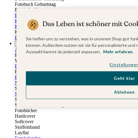
Fotobuch Geburtstag
Eventplattform
Einladungskarten Kindergeburtstag
Kindergeburtstag Jungen
Das Leben ist schöner mit Cook
Kindergeburtstag Mädchen
Kindergeburtstag Unisex
Einladungskarten 1. Geburtstag
Sie helfen uns zu verstehen, was in unserem Shop gut funk
Fotogeschenke
können. Außerdem nutzen wir sie für personalisierte und 
Alle Fotogeschenke
Auswahl kannst du jederzeit anpassen.
Mehr erfahren.
Fotobücher
Wandbilder & Poster
Einstellunge
Bilderboxen
Fotohalter
Bilderrahmen
Geht klar
Notizbücher
Stoffeinband mit Foto
Ablehnen
Softcover mit Foto
Stoffeinband mit Veredelung
Softcover mit Veredelung
Fotobücher
Hardcover
Softcover
Stoffeinband
Layflat