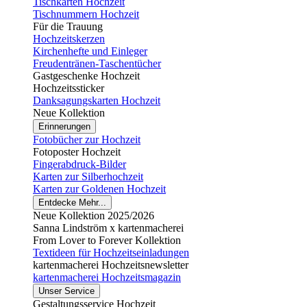
Tischkarten Hochzeit
Tischnummern Hochzeit
Für die Trauung
Hochzeitskerzen
Kirchenhefte und Einleger
Freudentränen-Taschentücher
Gastgeschenke Hochzeit
Hochzeitssticker
Danksagungskarten Hochzeit
Neue Kollektion
Erinnerungen
Fotobücher zur Hochzeit
Fotoposter Hochzeit
Fingerabdruck-Bilder
Karten zur Silberhochzeit
Karten zur Goldenen Hochzeit
Entdecke Mehr...
Neue Kollektion 2025/2026
Sanna Lindström x kartenmacherei
From Lover to Forever Kollektion
Textideen für Hochzeitseinladungen
kartenmacherei Hochzeitsnewsletter
kartenmacherei Hochzeitsmagazin
Unser Service
Gestaltungsservice Hochzeit