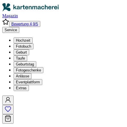
Magazin
Bewertung 4,9/5
Service
Hochzeit
Fotobuch
Geburt
Taufe
Geburtstag
Fotogeschenke
Anlässe
Eventplattform
Extras