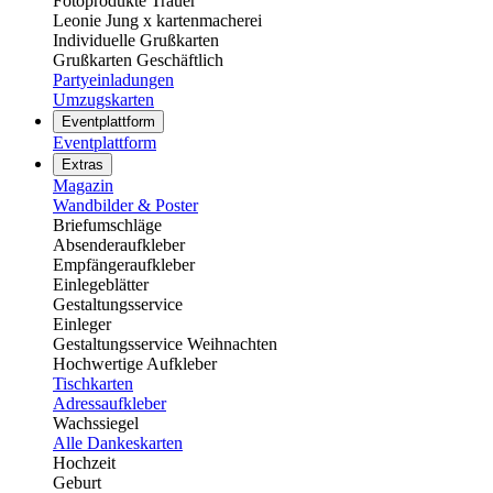
Fotoprodukte Trauer
Leonie Jung x kartenmacherei
Individuelle Grußkarten
Grußkarten Geschäftlich
Partyeinladungen
Umzugskarten
Eventplattform
Eventplattform
Extras
Magazin
Wandbilder & Poster
Briefumschläge
Absenderaufkleber
Empfängeraufkleber
Einlegeblätter
Gestaltungsservice
Einleger
Gestaltungsservice Weihnachten
Hochwertige Aufkleber
Tischkarten
Adressaufkleber
Wachssiegel
Alle Dankeskarten
Hochzeit
Geburt