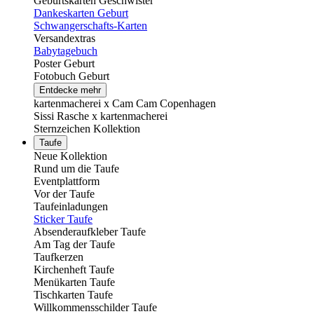
Geburtskarten Geschwister
Dankeskarten Geburt
Schwangerschafts-Karten
Versandextras
Babytagebuch
Poster Geburt
Fotobuch Geburt
Entdecke mehr
kartenmacherei x Cam Cam Copenhagen
Sissi Rasche x kartenmacherei
Sternzeichen Kollektion
Taufe
Neue Kollektion
Rund um die Taufe
Eventplattform
Vor der Taufe
Taufeinladungen
Sticker Taufe
Absenderaufkleber Taufe
Am Tag der Taufe
Taufkerzen
Kirchenheft Taufe
Menükarten Taufe
Tischkarten Taufe
Willkommensschilder Taufe