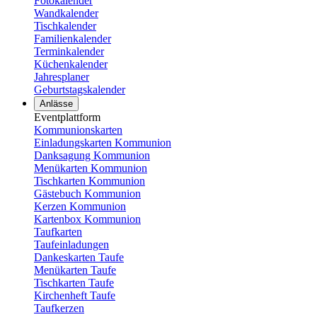
Fotokalender
Wandkalender
Tischkalender
Familienkalender
Terminkalender
Küchenkalender
Jahresplaner
Geburtstagskalender
Anlässe
Eventplattform
Kommunionskarten
Einladungskarten Kommunion
Danksagung Kommunion
Menükarten Kommunion
Tischkarten Kommunion
Gästebuch Kommunion
Kerzen Kommunion
Kartenbox Kommunion
Taufkarten
Taufeinladungen
Dankeskarten Taufe
Menükarten Taufe
Tischkarten Taufe
Kirchenheft Taufe
Taufkerzen