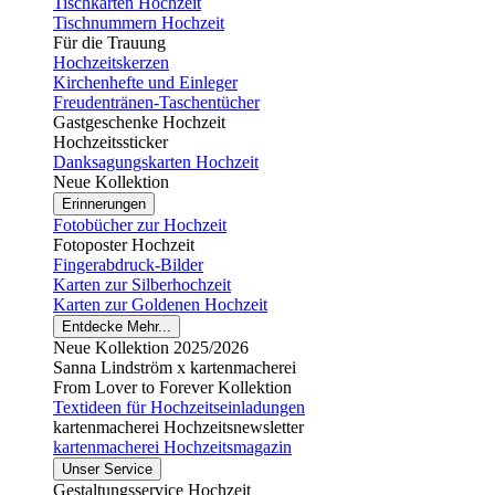
Tischkarten Hochzeit
Tischnummern Hochzeit
Für die Trauung
Hochzeitskerzen
Kirchenhefte und Einleger
Freudentränen-Taschentücher
Gastgeschenke Hochzeit
Hochzeitssticker
Danksagungskarten Hochzeit
Neue Kollektion
Erinnerungen
Fotobücher zur Hochzeit
Fotoposter Hochzeit
Fingerabdruck-Bilder
Karten zur Silberhochzeit
Karten zur Goldenen Hochzeit
Entdecke Mehr...
Neue Kollektion 2025/2026
Sanna Lindström x kartenmacherei
From Lover to Forever Kollektion
Textideen für Hochzeitseinladungen
kartenmacherei Hochzeitsnewsletter
kartenmacherei Hochzeitsmagazin
Unser Service
Gestaltungsservice Hochzeit