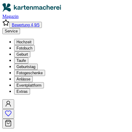
Magazin
Bewertung 4,9/5
Service
Hochzeit
Fotobuch
Geburt
Taufe
Geburtstag
Fotogeschenke
Anlässe
Eventplattform
Extras