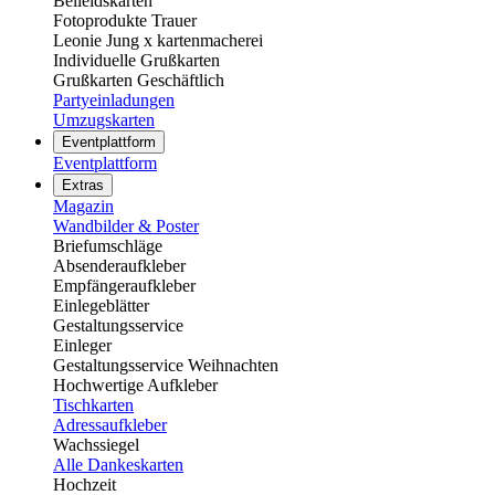
Beileidskarten
Fotoprodukte Trauer
Leonie Jung x kartenmacherei
Individuelle Grußkarten
Grußkarten Geschäftlich
Partyeinladungen
Umzugskarten
Eventplattform
Eventplattform
Extras
Magazin
Wandbilder & Poster
Briefumschläge
Absenderaufkleber
Empfängeraufkleber
Einlegeblätter
Gestaltungsservice
Einleger
Gestaltungsservice Weihnachten
Hochwertige Aufkleber
Tischkarten
Adressaufkleber
Wachssiegel
Alle Dankeskarten
Hochzeit