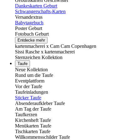
Geburtskarten Geschwister
Dankeskarten Geburt
Schwangerschafts-Karten
Versandextras
Babytagebuch
Poster Geburt
Fotobuch Geburt
Entdecke mehr
kartenmacherei x Cam Cam Copenhagen
Sissi Rasche x kartenmacherei
Sternzeichen Kollektion
Taufe
Neue Kollektion
Rund um die Taufe
Eventplattform
Vor der Taufe
Taufeinladungen
Sticker Taufe
Absenderaufkleber Taufe
Am Tag der Taufe
Taufkerzen
Kirchenheft Taufe
Menükarten Taufe
Tischkarten Taufe
Willkommensschilder Taufe