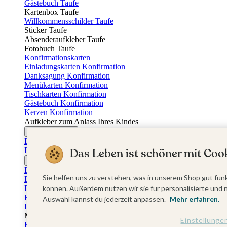
Gästebuch Taufe
Kartenbox Taufe
Willkommensschilder Taufe
Sticker Taufe
Absenderaufkleber Taufe
Fotobuch Taufe
Konfirmationskarten
Einladungskarten Konfirmation
Danksagung Konfirmation
Menükarten Konfirmation
Tischkarten Konfirmation
Gästebuch Konfirmation
Kerzen Konfirmation
Aufkleber zum Anlass Ihres Kindes
Firmungskarten
Einladungskarten Firmung
Das Leben ist schöner mit Cook
Dankeskarten Firmung
Jugendweihekarten
Einladungskarten Jugendweihe
Sie helfen uns zu verstehen, was in unserem Shop gut funk
Dankeskarten Jugendweihe
Einschulungskarten
können. Außerdem nutzen wir sie für personalisierte und 
Einladungskarten Einschulung
Auswahl kannst du jederzeit anpassen.
Mehr erfahren.
Danksagung Einschulung
Muttertag
Einstellunge
Fotogeschenke Muttertag