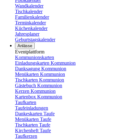
Fotokalender
Wandkalender
Tischkalender
Familienkalender
Terminkalender
Küchenkalender
Jahresplaner
Geburtstagskalender
Anlässe
Eventplattform
Kommunionskarten
Einladungskarten Kommunion
Danksagung Kommunion
Menükarten Kommunion
Tischkarten Kommunion
Gästebuch Kommunion
Kerzen Kommunion
Kartenbox Kommunion
Taufkarten
Taufeinladungen
Dankeskarten Taufe
Menükarten Taufe
Tischkarten Taufe
Kirchenheft Taufe
Taufkerzen