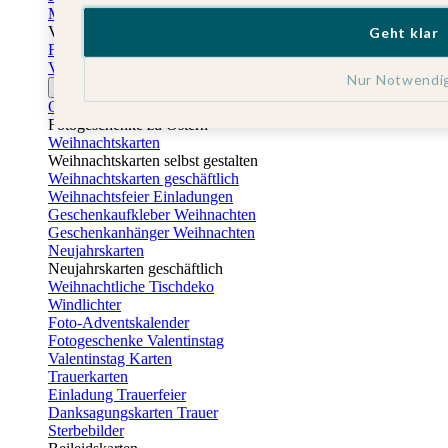
Muttertagskarten
Vatertag
Geht klar
Fotogeschenke Vatertag
Vatertagskarten
Nur Notwendi
Ostern
Osterkarten
Fotogeschenke zu Ostern
Weihnachtskarten
Weihnachtskarten selbst gestalten
Weihnachtskarten geschäftlich
Weihnachtsfeier Einladungen
Geschenkaufkleber Weihnachten
Geschenkanhänger Weihnachten
Neujahrskarten
Neujahrskarten geschäftlich
Weihnachtliche Tischdeko
Windlichter
Foto-Adventskalender
Fotogeschenke Valentinstag
Valentinstag Karten
Trauerkarten
Einladung Trauerfeier
Danksagungskarten Trauer
Sterbebilder