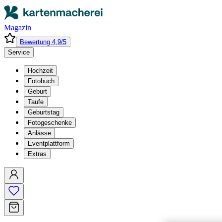
Magazin
Bewertung 4,9/5
Service
Hochzeit
Fotobuch
Geburt
Taufe
Geburtstag
Fotogeschenke
Anlässe
Eventplattform
Extras