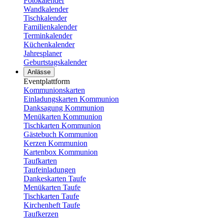
Fotokalender
Wandkalender
Tischkalender
Familienkalender
Terminkalender
Küchenkalender
Jahresplaner
Geburtstagskalender
Anlässe
Eventplattform
Kommunionskarten
Einladungskarten Kommunion
Danksagung Kommunion
Menükarten Kommunion
Tischkarten Kommunion
Gästebuch Kommunion
Kerzen Kommunion
Kartenbox Kommunion
Taufkarten
Taufeinladungen
Dankeskarten Taufe
Menükarten Taufe
Tischkarten Taufe
Kirchenheft Taufe
Taufkerzen