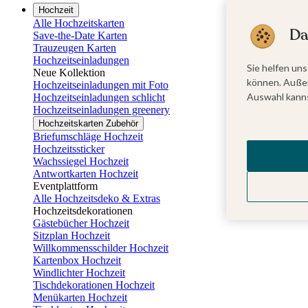
Hochzeit
Alle Hochzeitskarten
Da
Save-the-Date Karten
Trauzeugen Karten
Hochzeitseinladungen
Sie helfen uns
Neue Kollektion
können. Außer
Hochzeitseinladungen mit Foto
Auswahl kanns
Hochzeitseinladungen schlicht
Hochzeitseinladungen greenery
Hochzeitskarten Zubehör
Briefumschläge Hochzeit
Hochzeitssticker
Wachssiegel Hochzeit
Antwortkarten Hochzeit
Eventplattform
Alle Hochzeitsdeko & Extras
Hochzeitsdekorationen
Gästebücher Hochzeit
Sitzplan Hochzeit
Willkommensschilder Hochzeit
Kartenbox Hochzeit
Windlichter Hochzeit
Tischdekorationen Hochzeit
Menükarten Hochzeit