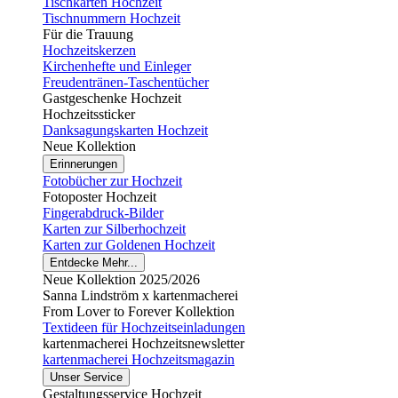
Tischkarten Hochzeit
Tischnummern Hochzeit
Für die Trauung
Hochzeitskerzen
Kirchenhefte und Einleger
Freudentränen-Taschentücher
Gastgeschenke Hochzeit
Hochzeitssticker
Danksagungskarten Hochzeit
Neue Kollektion
Erinnerungen
Fotobücher zur Hochzeit
Fotoposter Hochzeit
Fingerabdruck-Bilder
Karten zur Silberhochzeit
Karten zur Goldenen Hochzeit
Entdecke Mehr...
Neue Kollektion 2025/2026
Sanna Lindström x kartenmacherei
From Lover to Forever Kollektion
Textideen für Hochzeitseinladungen
kartenmacherei Hochzeitsnewsletter
kartenmacherei Hochzeitsmagazin
Unser Service
Gestaltungsservice Hochzeit