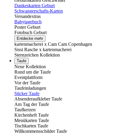
Geburtskarten Geschwister
Dankeskarten Geburt
Schwangerschafts-Karten
Versandextras
Babytagebuch
Poster Geburt
Fotobuch Geburt
Entdecke mehr
kartenmacherei x Cam Cam Copenhagen
Sissi Rasche x kartenmacherei
Sternzeichen Kollektion
Taufe
Neue Kollektion
Rund um die Taufe
Eventplattform
Vor der Taufe
Taufeinladungen
Sticker Taufe
Absenderaufkleber Taufe
Am Tag der Taufe
Taufkerzen
Kirchenheft Taufe
Menükarten Taufe
Tischkarten Taufe
Willkommensschilder Taufe