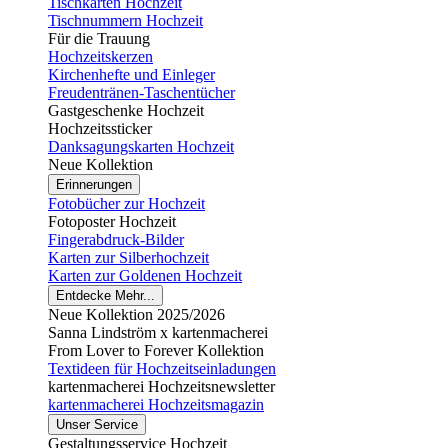
Tischkarten Hochzeit
Tischnummern Hochzeit
Für die Trauung
Hochzeitskerzen
Kirchenhefte und Einleger
Freudentränen-Taschentücher
Gastgeschenke Hochzeit
Hochzeitssticker
Danksagungskarten Hochzeit
Neue Kollektion
Erinnerungen
Fotobücher zur Hochzeit
Fotoposter Hochzeit
Fingerabdruck-Bilder
Karten zur Silberhochzeit
Karten zur Goldenen Hochzeit
Entdecke Mehr...
Neue Kollektion 2025/2026
Sanna Lindström x kartenmacherei
From Lover to Forever Kollektion
Textideen für Hochzeitseinladungen
kartenmacherei Hochzeitsnewsletter
kartenmacherei Hochzeitsmagazin
Unser Service
Gestaltungsservice Hochzeit