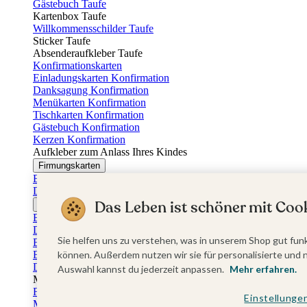
Gästebuch Taufe
Kartenbox Taufe
Willkommensschilder Taufe
Sticker Taufe
Absenderaufkleber Taufe
Konfirmationskarten
Einladungskarten Konfirmation
Danksagung Konfirmation
Menükarten Konfirmation
Tischkarten Konfirmation
Gästebuch Konfirmation
Kerzen Konfirmation
Aufkleber zum Anlass Ihres Kindes
Firmungskarten
Einladungskarten Firmung
Dankeskarten Firmung
Das Leben ist schöner mit Cook
Jugendweihekarten
Einladungskarten Jugendweihe
Dankeskarten Jugendweihe
Sie helfen uns zu verstehen, was in unserem Shop gut funk
Einschulungskarten
Einladungskarten Einschulung
können. Außerdem nutzen wir sie für personalisierte und 
Danksagung Einschulung
Auswahl kannst du jederzeit anpassen.
Mehr erfahren.
Muttertag
Fotogeschenke Muttertag
Einstellunge
Muttertagskarten