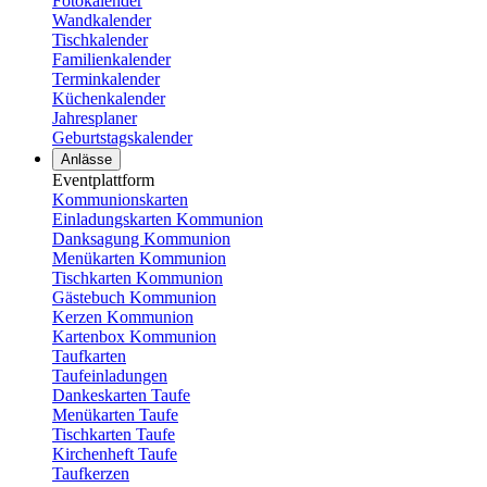
Fotokalender
Wandkalender
Tischkalender
Familienkalender
Terminkalender
Küchenkalender
Jahresplaner
Geburtstagskalender
Anlässe
Eventplattform
Kommunionskarten
Einladungskarten Kommunion
Danksagung Kommunion
Menükarten Kommunion
Tischkarten Kommunion
Gästebuch Kommunion
Kerzen Kommunion
Kartenbox Kommunion
Taufkarten
Taufeinladungen
Dankeskarten Taufe
Menükarten Taufe
Tischkarten Taufe
Kirchenheft Taufe
Taufkerzen