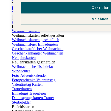
Vatertag
Geht klar
Fotogeschenke Vatertag
Vatertagskarten
Ostern
Ablehnen
Osterkarten
Fotogeschenke zu Ostern
Weihnachtskarten
Weihnachtskarten selbst gestalten
Weihnachtskarten geschäftlich
Weihnachtsfeier Einladungen
Geschenkaufkleber Weihnachten
Geschenkanhänger Weihnachten
Neujahrskarten
Neujahrskarten geschäftlich
Weihnachtliche Tischdeko
Windlichter
Foto-Adventskalender
Fotogeschenke Valentinstag
Valentinstag Karten
Trauerkarten
Einladung Trauerfeier
Danksagungskarten Trauer
Sterbebilder
Beileidskarten