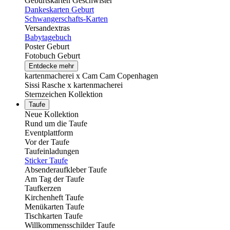
Geburtskarten Geschwister
Dankeskarten Geburt
Schwangerschafts-Karten
Versandextras
Babytagebuch
Poster Geburt
Fotobuch Geburt
Entdecke mehr
kartenmacherei x Cam Cam Copenhagen
Sissi Rasche x kartenmacherei
Sternzeichen Kollektion
Taufe
Neue Kollektion
Rund um die Taufe
Eventplattform
Vor der Taufe
Taufeinladungen
Sticker Taufe
Absenderaufkleber Taufe
Am Tag der Taufe
Taufkerzen
Kirchenheft Taufe
Menükarten Taufe
Tischkarten Taufe
Willkommensschilder Taufe