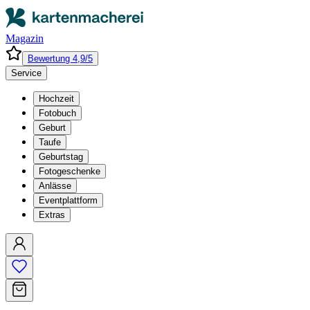
Magazin
Bewertung 4,9/5
Service
Hochzeit
Fotobuch
Geburt
Taufe
Geburtstag
Fotogeschenke
Anlässe
Eventplattform
Extras