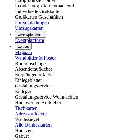
Fotoprodukte Trauer
Leonie Jung x kartenmacherei
Individuelle Grußkarten
Grußkarten Geschäftlich
Partyeinladungen
Umzugskarten
Eventplattform
Eventplattform
Extras
Magazin
Wandbilder & Poster
Briefumschläge
Absenderaufkleber
Empfängeraufkleber
Einlegeblätter
Gestaltungsservice
Einleger
Gestaltungsservice Weihnachten
Hochwertige Aufkleber
Tischkarten
Adressaufkleber
Wachssiegel
Alle Dankeskarten
Hochzeit
Geburt