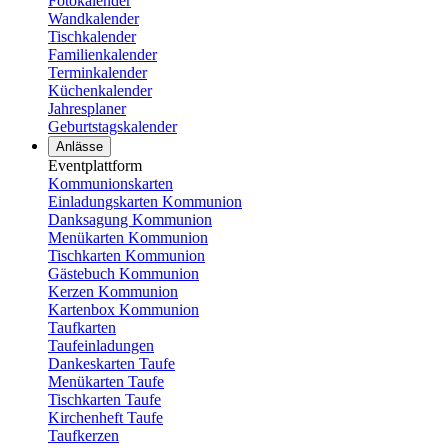
Fotokalender
Wandkalender
Tischkalender
Familienkalender
Terminkalender
Küchenkalender
Jahresplaner
Geburtstagskalender
Anlässe
Eventplattform
Kommunionskarten
Einladungskarten Kommunion
Danksagung Kommunion
Menükarten Kommunion
Tischkarten Kommunion
Gästebuch Kommunion
Kerzen Kommunion
Kartenbox Kommunion
Taufkarten
Taufeinladungen
Dankeskarten Taufe
Menükarten Taufe
Tischkarten Taufe
Kirchenheft Taufe
Taufkerzen