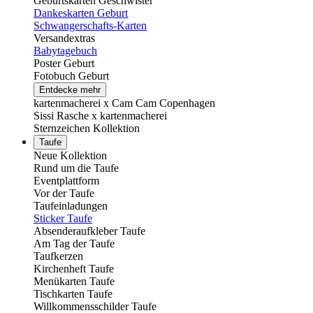
Geburtskarten Geschwister
Dankeskarten Geburt
Schwangerschafts-Karten
Versandextras
Babytagebuch
Poster Geburt
Fotobuch Geburt
Entdecke mehr
kartenmacherei x Cam Cam Copenhagen
Sissi Rasche x kartenmacherei
Sternzeichen Kollektion
Taufe
Neue Kollektion
Rund um die Taufe
Eventplattform
Vor der Taufe
Taufeinladungen
Sticker Taufe
Absenderaufkleber Taufe
Am Tag der Taufe
Taufkerzen
Kirchenheft Taufe
Menükarten Taufe
Tischkarten Taufe
Willkommensschilder Taufe