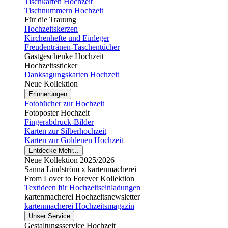
Tischkarten Hochzeit
Tischnummern Hochzeit
Für die Trauung
Hochzeitskerzen
Kirchenhefte und Einleger
Freudentränen-Taschentücher
Gastgeschenke Hochzeit
Hochzeitssticker
Danksagungskarten Hochzeit
Neue Kollektion
Erinnerungen
Fotobücher zur Hochzeit
Fotoposter Hochzeit
Fingerabdruck-Bilder
Karten zur Silberhochzeit
Karten zur Goldenen Hochzeit
Entdecke Mehr...
Neue Kollektion 2025/2026
Sanna Lindström x kartenmacherei
From Lover to Forever Kollektion
Textideen für Hochzeitseinladungen
kartenmacherei Hochzeitsnewsletter
kartenmacherei Hochzeitsmagazin
Unser Service
Gestaltungsservice Hochzeit