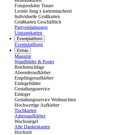
Beileidskarten
Fotoprodukte Trauer
Leonie Jung x kartenmacherei
Individuelle Grußkarten
Grußkarten Geschäftlich
Partyeinladungen
Umzugskarten
Eventplattform
Eventplattform
Extras
Magazin
Wandbilder & Poster
Briefumschläge
Absenderaufkleber
Empfängeraufkleber
Einlegeblätter
Gestaltungsservice
Einleger
Gestaltungsservice Weihnachten
Hochwertige Aufkleber
Tischkarten
Adressaufkleber
Wachssiegel
Alle Dankeskarten
Hochzeit