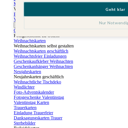
Muttertagskarten
Vatertag
Geht klar
Fotogeschenke Vatertag
Vatertagskarten
Nur Notwendi
Ostern
Osterkarten
Fotogeschenke zu Ostern
Weihnachtskarten
Weihnachtskarten selbst gestalten
Weihnachtskarten geschäftlich
Weihnachtsfeier Einladungen
Geschenkaufkleber Weihnachten
Geschenkanhänger Weihnachten
Neujahrskarten
Neujahrskarten geschäftlich
Weihnachtliche Tischdeko
Windlichter
Foto-Adventskalender
Fotogeschenke Valentinstag
Valentinstag Karten
Trauerkarten
Einladung Trauerfeier
Danksagungskarten Trauer
Sterbebilder