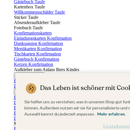
Gästebuch Taufe
Kartenbox Taufe
Willkommensschilder Taufe
Sticker Taufe
Absenderaufkleber Taufe
Fotobuch Taufe
Konfirmationskarten
Einladungskarten Konfirmation
Danksagung Konfirmation
Menükarten Konfirmation
Tischkarten Konfirmation
Gästebuch Konfirmation
Kerzen Konfirmation
Aufkleber zum Anlass Ihres Kindes
Firmungskarten
Einladungskarten Firmung
Das Leben ist schöner mit Cook
Dankeskarten Firmung
Jugendweihekarten
Einladungskarten Jugendweihe
Sie helfen uns zu verstehen, was in unserem Shop gut funk
Dankeskarten Jugendweihe
Einschulungskarten
können. Außerdem nutzen wir sie für personalisierte und 
Einladungskarten Einschulung
Auswahl kannst du jederzeit anpassen.
Mehr erfahren.
Danksagung Einschulung
Muttertag
Einstellunge
Fotogeschenke Muttertag