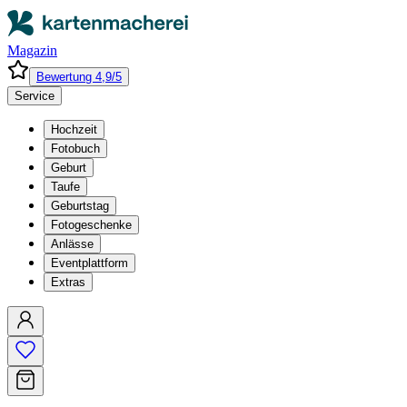
Magazin
Bewertung 4,9/5
Service
Hochzeit
Fotobuch
Geburt
Taufe
Geburtstag
Fotogeschenke
Anlässe
Eventplattform
Extras