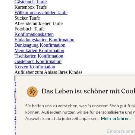
Gästebuch Taufe
Kartenbox Taufe
Willkommensschilder Taufe
Sticker Taufe
Absenderaufkleber Taufe
Fotobuch Taufe
Konfirmationskarten
Einladungskarten Konfirmation
Danksagung Konfirmation
Menükarten Konfirmation
Tischkarten Konfirmation
Gästebuch Konfirmation
Kerzen Konfirmation
Aufkleber zum Anlass Ihres Kindes
Firmungskarten
Einladungskarten Firmung
Das Leben ist schöner mit Cook
Dankeskarten Firmung
Jugendweihekarten
Einladungskarten Jugendweihe
Sie helfen uns zu verstehen, was in unserem Shop gut funk
Dankeskarten Jugendweihe
Einschulungskarten
können. Außerdem nutzen wir sie für personalisierte und 
Einladungskarten Einschulung
Auswahl kannst du jederzeit anpassen.
Mehr erfahren.
Danksagung Einschulung
Muttertag
Einstellunge
Fotogeschenke Muttertag