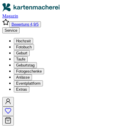
Magazin
Bewertung 4,9/5
Service
Hochzeit
Fotobuch
Geburt
Taufe
Geburtstag
Fotogeschenke
Anlässe
Eventplattform
Extras