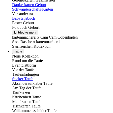
Geburtskarten Geschwister
Dankeskarten Geburt
Schwangerschafts-Karten
Versandextras
Babytagebuch
Poster Geburt
Fotobuch Geburt
Entdecke mehr
kartenmacherei x Cam Cam Copenhagen
Sissi Rasche x kartenmacherei
Sternzeichen Kollektion
Taufe
Neue Kollektion
Rund um die Taufe
Eventplattform
Vor der Taufe
Taufeinladungen
Sticker Taufe
Absenderaufkleber Taufe
Am Tag der Taufe
Taufkerzen
Kirchenheft Taufe
Menükarten Taufe
Tischkarten Taufe
Willkommensschilder Taufe