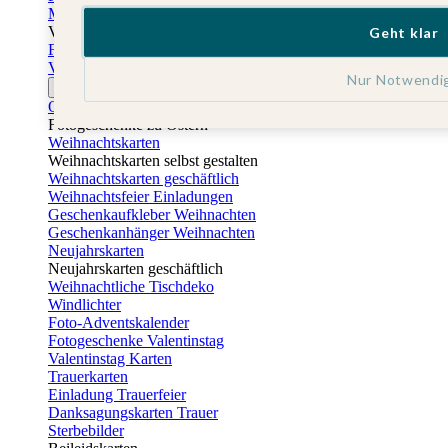
Muttertagskarten
Vatertag
Geht klar
Fotogeschenke Vatertag
Vatertagskarten
Nur Notwendi
Ostern
Osterkarten
Fotogeschenke zu Ostern
Weihnachtskarten
Weihnachtskarten selbst gestalten
Weihnachtskarten geschäftlich
Weihnachtsfeier Einladungen
Geschenkaufkleber Weihnachten
Geschenkanhänger Weihnachten
Neujahrskarten
Neujahrskarten geschäftlich
Weihnachtliche Tischdeko
Windlichter
Foto-Adventskalender
Fotogeschenke Valentinstag
Valentinstag Karten
Trauerkarten
Einladung Trauerfeier
Danksagungskarten Trauer
Sterbebilder