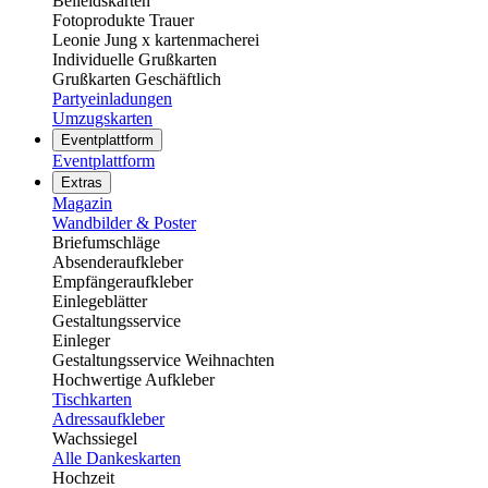
Beileidskarten
Fotoprodukte Trauer
Leonie Jung x kartenmacherei
Individuelle Grußkarten
Grußkarten Geschäftlich
Partyeinladungen
Umzugskarten
Eventplattform
Eventplattform
Extras
Magazin
Wandbilder & Poster
Briefumschläge
Absenderaufkleber
Empfängeraufkleber
Einlegeblätter
Gestaltungsservice
Einleger
Gestaltungsservice Weihnachten
Hochwertige Aufkleber
Tischkarten
Adressaufkleber
Wachssiegel
Alle Dankeskarten
Hochzeit