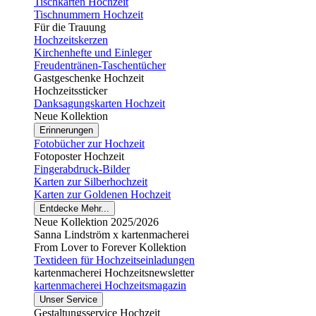
Tischkarten Hochzeit
Tischnummern Hochzeit
Für die Trauung
Hochzeitskerzen
Kirchenhefte und Einleger
Freudentränen-Taschentücher
Gastgeschenke Hochzeit
Hochzeitssticker
Danksagungskarten Hochzeit
Neue Kollektion
Erinnerungen
Fotobücher zur Hochzeit
Fotoposter Hochzeit
Fingerabdruck-Bilder
Karten zur Silberhochzeit
Karten zur Goldenen Hochzeit
Entdecke Mehr...
Neue Kollektion 2025/2026
Sanna Lindström x kartenmacherei
From Lover to Forever Kollektion
Textideen für Hochzeitseinladungen
kartenmacherei Hochzeitsnewsletter
kartenmacherei Hochzeitsmagazin
Unser Service
Gestaltungsservice Hochzeit