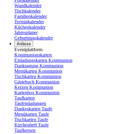
Fotokalender
Wandkalender
Tischkalender
Familienkalender
Terminkalender
Küchenkalender
Jahresplaner
Geburtstagskalender
Anlässe
Eventplattform
Kommunionskarten
Einladungskarten Kommunion
Danksagung Kommunion
Menükarten Kommunion
Tischkarten Kommunion
Gästebuch Kommunion
Kerzen Kommunion
Kartenbox Kommunion
Taufkarten
Taufeinladungen
Dankeskarten Taufe
Menükarten Taufe
Tischkarten Taufe
Kirchenheft Taufe
Taufkerzen