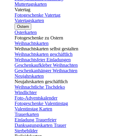
Muttertagskarten
Vatertag
Fotogeschenke Vatertag
Vatertagskarten
Ostern
Osterkarten
Fotogeschenke zu Ostern
Weihnachtskarten
Weihnachtskarten selbst gestalten
Weihnachtskarten geschäftlich
Weihnachtsfeier Einladungen
Geschenkaufkleber Weihnachten
Geschenkanhänger Weihnachten
Neujahrskarten
Neujahrskarten geschäftlich
Weihnachtliche Tischdeko
Windlichter
Foto-Adventskalender
Fotogeschenke Valentinstag
Valentinstag Karten
Trauerkarten
Einladung Trauerfeier
Danksagungskarten Trauer
Sterbebilder