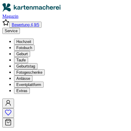
Magazin
Bewertung 4,9/5
Service
Hochzeit
Fotobuch
Geburt
Taufe
Geburtstag
Fotogeschenke
Anlässe
Eventplattform
Extras