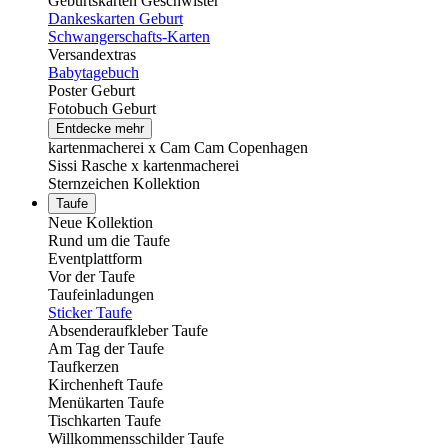
Geburtskarten Geschwister
Dankeskarten Geburt
Schwangerschafts-Karten
Versandextras
Babytagebuch
Poster Geburt
Fotobuch Geburt
Entdecke mehr
kartenmacherei x Cam Cam Copenhagen
Sissi Rasche x kartenmacherei
Sternzeichen Kollektion
Taufe
Neue Kollektion
Rund um die Taufe
Eventplattform
Vor der Taufe
Taufeinladungen
Sticker Taufe
Absenderaufkleber Taufe
Am Tag der Taufe
Taufkerzen
Kirchenheft Taufe
Menükarten Taufe
Tischkarten Taufe
Willkommensschilder Taufe