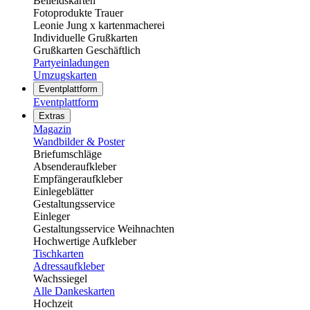
Beileidskarten
Fotoprodukte Trauer
Leonie Jung x kartenmacherei
Individuelle Grußkarten
Grußkarten Geschäftlich
Partyeinladungen
Umzugskarten
Eventplattform
Eventplattform
Extras
Magazin
Wandbilder & Poster
Briefumschläge
Absenderaufkleber
Empfängeraufkleber
Einlegeblätter
Gestaltungsservice
Einleger
Gestaltungsservice Weihnachten
Hochwertige Aufkleber
Tischkarten
Adressaufkleber
Wachssiegel
Alle Dankeskarten
Hochzeit