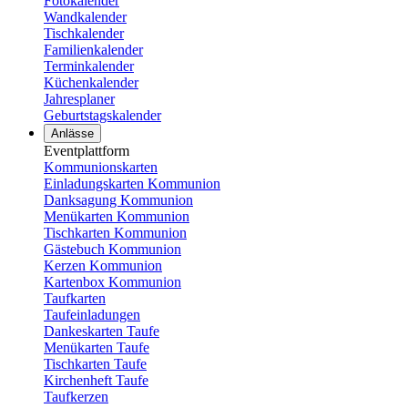
Fotokalender
Wandkalender
Tischkalender
Familienkalender
Terminkalender
Küchenkalender
Jahresplaner
Geburtstagskalender
Anlässe
Eventplattform
Kommunionskarten
Einladungskarten Kommunion
Danksagung Kommunion
Menükarten Kommunion
Tischkarten Kommunion
Gästebuch Kommunion
Kerzen Kommunion
Kartenbox Kommunion
Taufkarten
Taufeinladungen
Dankeskarten Taufe
Menükarten Taufe
Tischkarten Taufe
Kirchenheft Taufe
Taufkerzen