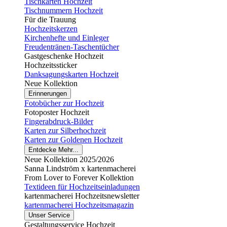
Tischkarten Hochzeit
Tischnummern Hochzeit
Für die Trauung
Hochzeitskerzen
Kirchenhefte und Einleger
Freudentränen-Taschentücher
Gastgeschenke Hochzeit
Hochzeitssticker
Danksagungskarten Hochzeit
Neue Kollektion
Erinnerungen
Fotobücher zur Hochzeit
Fotoposter Hochzeit
Fingerabdruck-Bilder
Karten zur Silberhochzeit
Karten zur Goldenen Hochzeit
Entdecke Mehr...
Neue Kollektion 2025/2026
Sanna Lindström x kartenmacherei
From Lover to Forever Kollektion
Textideen für Hochzeitseinladungen
kartenmacherei Hochzeitsnewsletter
kartenmacherei Hochzeitsmagazin
Unser Service
Gestaltungsservice Hochzeit