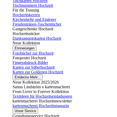
Tischkarten Hochzeit
Tischnummern Hochzeit
Für die Trauung
Hochzeitskerzen
Kirchenhefte und Einleger
Freudentränen-Taschentücher
Gastgeschenke Hochzeit
Hochzeitssticker
Danksagungskarten Hochzeit
Neue Kollektion
Erinnerungen
Fotobücher zur Hochzeit
Fotoposter Hochzeit
Fingerabdruck-Bilder
Karten zur Silberhochzeit
Karten zur Goldenen Hochzeit
Entdecke Mehr...
Neue Kollektion 2025/2026
Sanna Lindström x kartenmacherei
From Lover to Forever Kollektion
Textideen für Hochzeitseinladungen
kartenmacherei Hochzeitsnewsletter
kartenmacherei Hochzeitsmagazin
Unser Service
Gestaltungsservice Hochzeit