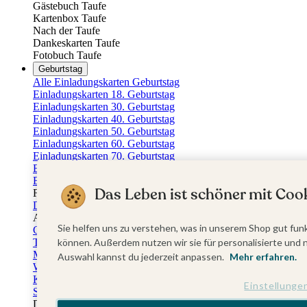
Gästebuch Taufe
Kartenbox Taufe
Nach der Taufe
Dankeskarten Taufe
Fotobuch Taufe
Geburtstag
Alle Einladungskarten Geburtstag
Einladungskarten 18. Geburtstag
Einladungskarten 30. Geburtstag
Einladungskarten 40. Geburtstag
Einladungskarten 50. Geburtstag
Einladungskarten 60. Geburtstag
Einladungskarten 70. Geburtstag
Einladungskarten 80. Geburtstag
Einladungskarten 90. Geburtstag
Das Leben ist schöner mit Cook
Für jedes Alter
Doppelgeburtstag Einladungen
Alle Geburtstagsextras
Sie helfen uns zu verstehen, was in unserem Shop gut funk
Gästebücher Geburtstag
können. Außerdem nutzen wir sie für personalisierte und 
Tischkarten Geburtstag
Menükarten Geburtstag
Auswahl kannst du jederzeit anpassen.
Mehr erfahren.
Weinetiketten Geburtstag
Kartenbox Geburtstag
Einstellunge
Save the Date Karten
Dankeskarten Geburtstag