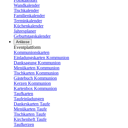
Fotokalender
Wandkalender
Tischkalender
Familienkalender
Terminkalender
Küchenkalender
Jahresplaner
Geburtstagskalender
Anlässe
Eventplattform
Kommunionskarten
Einladungskarten Kommunion
Danksagung Kommunion
Menükarten Kommunion
Tischkarten Kommunion
Gästebuch Kommunion
Kerzen Kommunion
Kartenbox Kommunion
Taufkarten
Taufeinladungen
Dankeskarten Taufe
Menükarten Taufe
Tischkarten Taufe
Kirchenheft Taufe
Taufkerzen