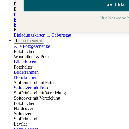
Fotobuch Geburtstag
Geht klar
Eventplattform
Einladungskarten Kindergeburtstag
Nur Notwendi
Kindergeburtstag Jungen
Kindergeburtstag Mädchen
Kindergeburtstag Unisex
Einladungskarten 1. Geburtstag
Fotogeschenke
Alle Fotogeschenke
Fotobücher
Wandbilder & Poster
Bilderboxen
Fotohalter
Bilderrahmen
Notizbücher
Stoffeinband mit Foto
Softcover mit Foto
Stoffeinband mit Veredelung
Softcover mit Veredelung
Fotobücher
Hardcover
Softcover
Stoffeinband
Layflat