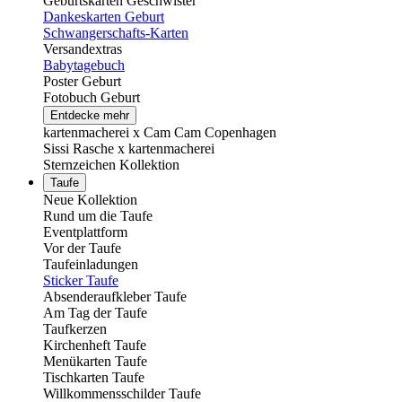
Geburtskarten Geschwister
Dankeskarten Geburt
Schwangerschafts-Karten
Versandextras
Babytagebuch
Poster Geburt
Fotobuch Geburt
Entdecke mehr
kartenmacherei x Cam Cam Copenhagen
Sissi Rasche x kartenmacherei
Sternzeichen Kollektion
Taufe
Neue Kollektion
Rund um die Taufe
Eventplattform
Vor der Taufe
Taufeinladungen
Sticker Taufe
Absenderaufkleber Taufe
Am Tag der Taufe
Taufkerzen
Kirchenheft Taufe
Menükarten Taufe
Tischkarten Taufe
Willkommensschilder Taufe