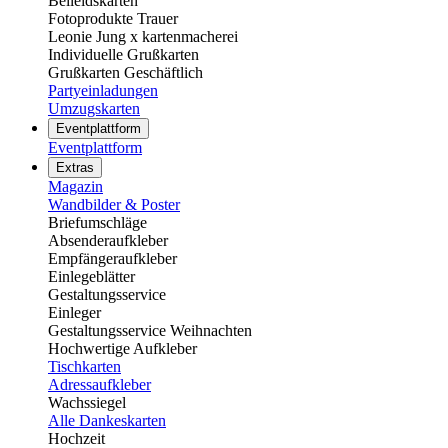
Beileidskarten
Fotoprodukte Trauer
Leonie Jung x kartenmacherei
Individuelle Grußkarten
Grußkarten Geschäftlich
Partyeinladungen
Umzugskarten
Eventplattform
Eventplattform
Extras
Magazin
Wandbilder & Poster
Briefumschläge
Absenderaufkleber
Empfängeraufkleber
Einlegeblätter
Gestaltungsservice
Einleger
Gestaltungsservice Weihnachten
Hochwertige Aufkleber
Tischkarten
Adressaufkleber
Wachssiegel
Alle Dankeskarten
Hochzeit