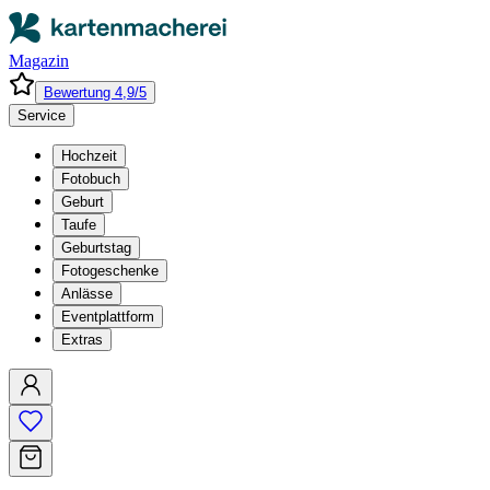
Magazin
Bewertung 4,9/5
Service
Hochzeit
Fotobuch
Geburt
Taufe
Geburtstag
Fotogeschenke
Anlässe
Eventplattform
Extras