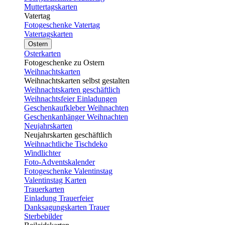
Muttertagskarten
Vatertag
Fotogeschenke Vatertag
Vatertagskarten
Ostern
Osterkarten
Fotogeschenke zu Ostern
Weihnachtskarten
Weihnachtskarten selbst gestalten
Weihnachtskarten geschäftlich
Weihnachtsfeier Einladungen
Geschenkaufkleber Weihnachten
Geschenkanhänger Weihnachten
Neujahrskarten
Neujahrskarten geschäftlich
Weihnachtliche Tischdeko
Windlichter
Foto-Adventskalender
Fotogeschenke Valentinstag
Valentinstag Karten
Trauerkarten
Einladung Trauerfeier
Danksagungskarten Trauer
Sterbebilder