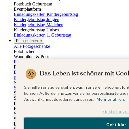
Fotobuch Geburtstag
Eventplattform
Einladungskarten Kindergeburtstag
Kindergeburtstag Jungen
Kindergeburtstag Mädchen
Kindergeburtstag Unisex
Einladungskarten 1. Geburtstag
Fotogeschenke
Alle Fotogeschenke
Fotobücher
Wandbilder & Poster
Bilderboxen
Fotohalter
Das Leben ist schöner mit Cook
Bilderrahmen
Notizbücher
Stoffeinband mit Foto
Sie helfen uns zu verstehen, was in unserem Shop gut funk
Softcover mit Foto
Stoffeinband mit Veredelung
können. Außerdem nutzen wir sie für personalisierte und 
Softcover mit Veredelung
Auswahl kannst du jederzeit anpassen.
Mehr erfahren.
Fotobücher
Hardcover
Einstellunge
Softcover
Stoffeinband
Layflat
Geht klar