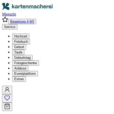
Magazin
Bewertung 4,9/5
Service
Hochzeit
Fotobuch
Geburt
Taufe
Geburtstag
Fotogeschenke
Anlässe
Eventplattform
Extras