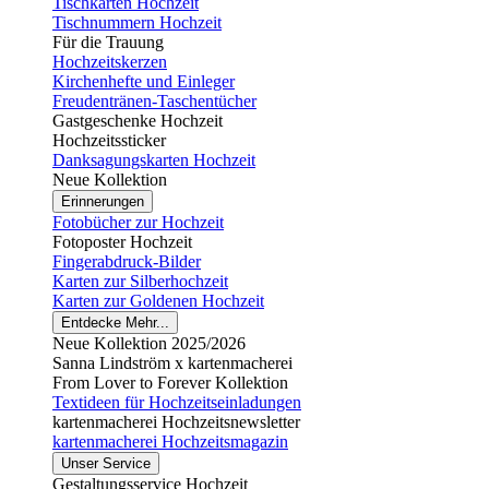
Tischkarten Hochzeit
Tischnummern Hochzeit
Für die Trauung
Hochzeitskerzen
Kirchenhefte und Einleger
Freudentränen-Taschentücher
Gastgeschenke Hochzeit
Hochzeitssticker
Danksagungskarten Hochzeit
Neue Kollektion
Erinnerungen
Fotobücher zur Hochzeit
Fotoposter Hochzeit
Fingerabdruck-Bilder
Karten zur Silberhochzeit
Karten zur Goldenen Hochzeit
Entdecke Mehr...
Neue Kollektion 2025/2026
Sanna Lindström x kartenmacherei
From Lover to Forever Kollektion
Textideen für Hochzeitseinladungen
kartenmacherei Hochzeitsnewsletter
kartenmacherei Hochzeitsmagazin
Unser Service
Gestaltungsservice Hochzeit