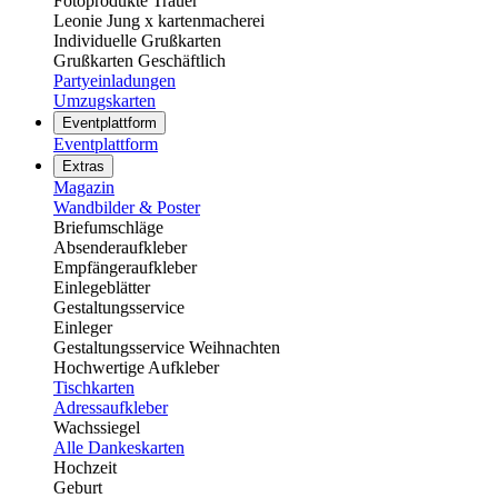
Fotoprodukte Trauer
Leonie Jung x kartenmacherei
Individuelle Grußkarten
Grußkarten Geschäftlich
Partyeinladungen
Umzugskarten
Eventplattform
Eventplattform
Extras
Magazin
Wandbilder & Poster
Briefumschläge
Absenderaufkleber
Empfängeraufkleber
Einlegeblätter
Gestaltungsservice
Einleger
Gestaltungsservice Weihnachten
Hochwertige Aufkleber
Tischkarten
Adressaufkleber
Wachssiegel
Alle Dankeskarten
Hochzeit
Geburt