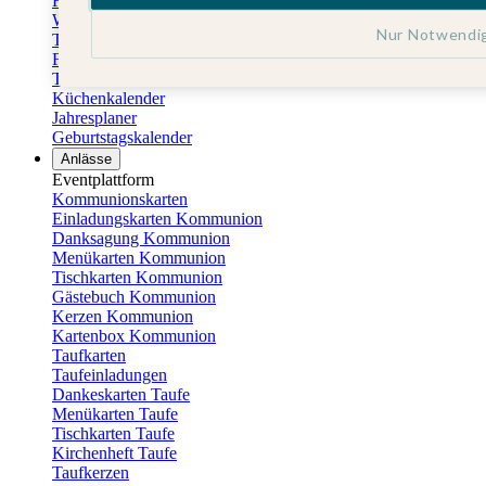
Fotokalender
Wandkalender
Nur Notwendi
Tischkalender
Familienkalender
Terminkalender
Küchenkalender
Jahresplaner
Geburtstagskalender
Anlässe
Eventplattform
Kommunionskarten
Einladungskarten Kommunion
Danksagung Kommunion
Menükarten Kommunion
Tischkarten Kommunion
Gästebuch Kommunion
Kerzen Kommunion
Kartenbox Kommunion
Taufkarten
Taufeinladungen
Dankeskarten Taufe
Menükarten Taufe
Tischkarten Taufe
Kirchenheft Taufe
Taufkerzen