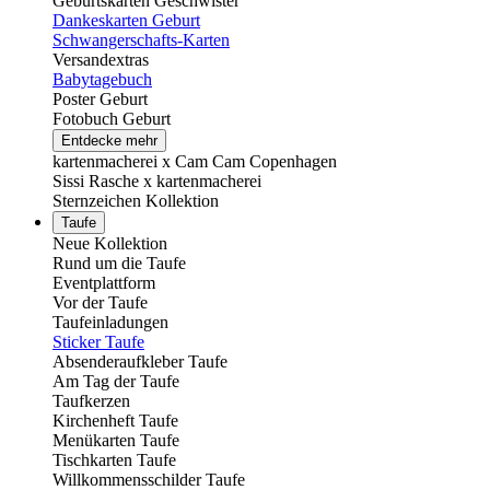
Geburtskarten Geschwister
Dankeskarten Geburt
Schwangerschafts-Karten
Versandextras
Babytagebuch
Poster Geburt
Fotobuch Geburt
Entdecke mehr
kartenmacherei x Cam Cam Copenhagen
Sissi Rasche x kartenmacherei
Sternzeichen Kollektion
Taufe
Neue Kollektion
Rund um die Taufe
Eventplattform
Vor der Taufe
Taufeinladungen
Sticker Taufe
Absenderaufkleber Taufe
Am Tag der Taufe
Taufkerzen
Kirchenheft Taufe
Menükarten Taufe
Tischkarten Taufe
Willkommensschilder Taufe