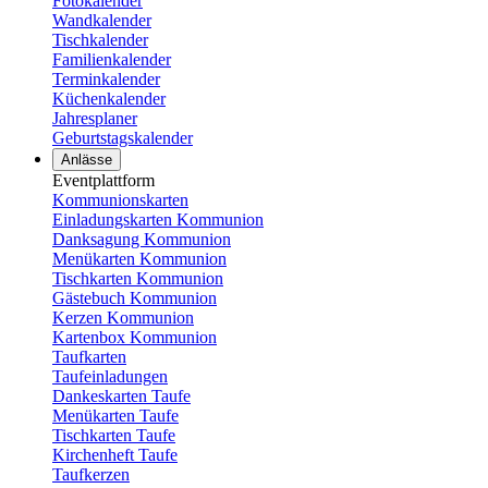
Fotokalender
Wandkalender
Tischkalender
Familienkalender
Terminkalender
Küchenkalender
Jahresplaner
Geburtstagskalender
Anlässe
Eventplattform
Kommunionskarten
Einladungskarten Kommunion
Danksagung Kommunion
Menükarten Kommunion
Tischkarten Kommunion
Gästebuch Kommunion
Kerzen Kommunion
Kartenbox Kommunion
Taufkarten
Taufeinladungen
Dankeskarten Taufe
Menükarten Taufe
Tischkarten Taufe
Kirchenheft Taufe
Taufkerzen