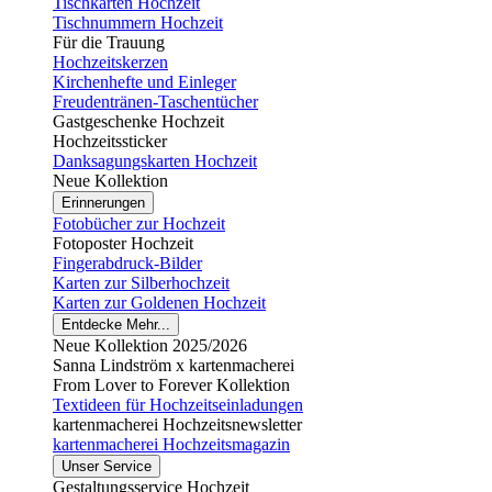
Tischkarten Hochzeit
Tischnummern Hochzeit
Für die Trauung
Hochzeitskerzen
Kirchenhefte und Einleger
Freudentränen-Taschentücher
Gastgeschenke Hochzeit
Hochzeitssticker
Danksagungskarten Hochzeit
Neue Kollektion
Erinnerungen
Fotobücher zur Hochzeit
Fotoposter Hochzeit
Fingerabdruck-Bilder
Karten zur Silberhochzeit
Karten zur Goldenen Hochzeit
Entdecke Mehr...
Neue Kollektion 2025/2026
Sanna Lindström x kartenmacherei
From Lover to Forever Kollektion
Textideen für Hochzeitseinladungen
kartenmacherei Hochzeitsnewsletter
kartenmacherei Hochzeitsmagazin
Unser Service
Gestaltungsservice Hochzeit