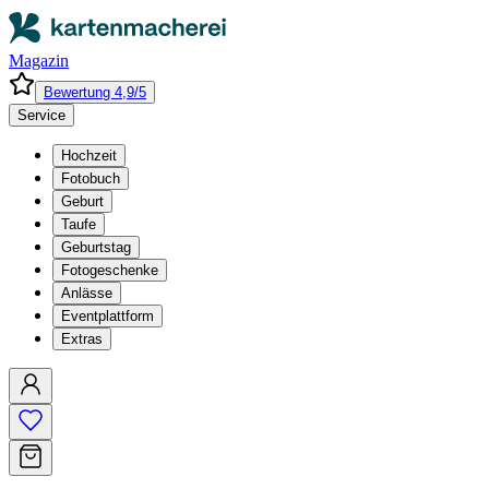
Magazin
Bewertung 4,9/5
Service
Hochzeit
Fotobuch
Geburt
Taufe
Geburtstag
Fotogeschenke
Anlässe
Eventplattform
Extras