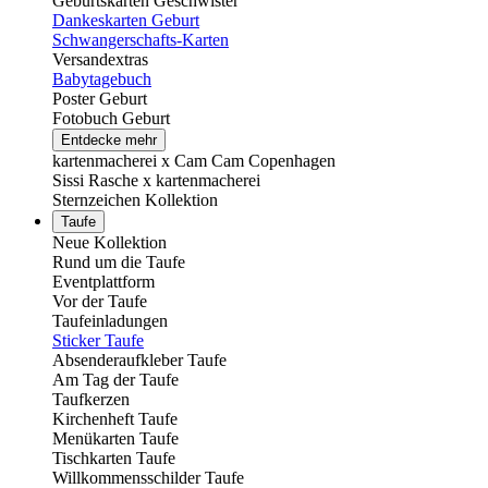
Geburtskarten Geschwister
Dankeskarten Geburt
Schwangerschafts-Karten
Versandextras
Babytagebuch
Poster Geburt
Fotobuch Geburt
Entdecke mehr
kartenmacherei x Cam Cam Copenhagen
Sissi Rasche x kartenmacherei
Sternzeichen Kollektion
Taufe
Neue Kollektion
Rund um die Taufe
Eventplattform
Vor der Taufe
Taufeinladungen
Sticker Taufe
Absenderaufkleber Taufe
Am Tag der Taufe
Taufkerzen
Kirchenheft Taufe
Menükarten Taufe
Tischkarten Taufe
Willkommensschilder Taufe