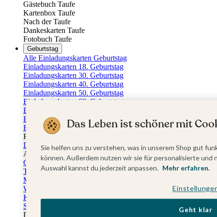
Gästebuch Taufe
Kartenbox Taufe
Nach der Taufe
Dankeskarten Taufe
Fotobuch Taufe
Geburtstag
Alle Einladungskarten Geburtstag
Einladungskarten 18. Geburtstag
Einladungskarten 30. Geburtstag
Einladungskarten 40. Geburtstag
Einladungskarten 50. Geburtstag
Einladungskarten 60. Geburtstag
Einladungskarten 70. Geburtstag
Einladungskarten 80. Geburtstag
Das Leben ist schöner mit Cook
Einladungskarten 90. Geburtstag
Für jedes Alter
Doppelgeburtstag Einladungen
Sie helfen uns zu verstehen, was in unserem Shop gut funk
Alle Geburtstagsextras
können. Außerdem nutzen wir sie für personalisierte und 
Gästebücher Geburtstag
Auswahl kannst du jederzeit anpassen.
Mehr erfahren.
Tischkarten Geburtstag
Menükarten Geburtstag
Einstellunge
Weinetiketten Geburtstag
Kartenbox Geburtstag
Save the Date Karten
Geht klar
Dankeskarten Geburtstag