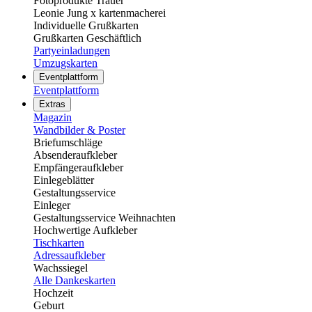
Fotoprodukte Trauer
Leonie Jung x kartenmacherei
Individuelle Grußkarten
Grußkarten Geschäftlich
Partyeinladungen
Umzugskarten
Eventplattform
Eventplattform
Extras
Magazin
Wandbilder & Poster
Briefumschläge
Absenderaufkleber
Empfängeraufkleber
Einlegeblätter
Gestaltungsservice
Einleger
Gestaltungsservice Weihnachten
Hochwertige Aufkleber
Tischkarten
Adressaufkleber
Wachssiegel
Alle Dankeskarten
Hochzeit
Geburt