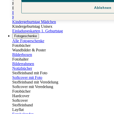
Fotobuch Geburtstag
Ablehnen
Eventplattform
Einladungskarten Kindergeburtstag
Kindergeburtstag Jungen
Kindergeburtstag Mädchen
Kindergeburtstag Unisex
Einladungskarten 1. Geburtstag
Fotogeschenke
Alle Fotogeschenke
Fotobücher
Wandbilder & Poster
Bilderboxen
Fotohalter
Bilderrahmen
Notizbücher
Stoffeinband mit Foto
Softcover mit Foto
Stoffeinband mit Veredelung
Softcover mit Veredelung
Fotobücher
Hardcover
Softcover
Stoffeinband
Layflat