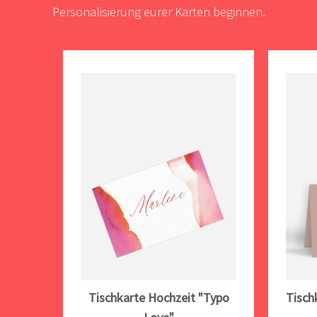
Personalisierung eurer Karten beginnen.
Tischkarte Hochzeit "Typo
Tisch