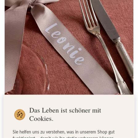
Das Leben ist schöner mit
Cookies.
So nutzt du den Schleifentrend für selbstgemachte Tischkarten.
©kartenmacherei
Sie helfen uns zu verstehen, was in unserem Shop gut