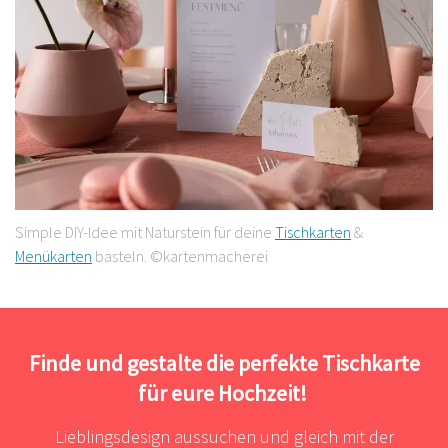
Simple DIY-Idee mit Naturstein für deine
Tischkarten
&
Menükarten
basteln. ©kartenmacherei
Finde und gestalte die perfekte Tischkarte
für eure Hochzeit!
Lieblingsdesign aussuchen und gleich mit der