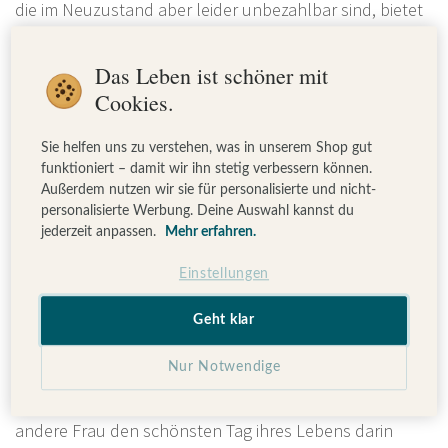
die im Neuzustand aber leider unbezahlbar sind, bietet
es sich an, dein Brautkleid gebraucht zu kaufen. Liebst
du Vintage, ist dir Nachhaltigkeit besonders wichtig oder
Das Leben ist schöner mit
möchtest du ein ganz besonderes Einzelteil? Dann
Cookies.
kommt ein Secondhand-Brautkleid auch für dich
infrage.
Sie helfen uns zu verstehen, was in unserem Shop gut
funktioniert – damit wir ihn stetig verbessern können.
Außerdem nutzen wir sie für personalisierte und nicht-
personalisierte Werbung. Deine Auswahl kannst du
Vorteile eines Secondhand-Brautkleides
jederzeit anpassen.
Mehr erfahren.
Neben dem pragmatischen Grund, dass Brautkleider
Einstellungen
secondhand deutlich günstiger sind als Neuware, gibt
es noch viele weitere Vorteile.
Geht klar
Nur Notwendige
Ein Kleid, das bereits von einer anderen Braut getragen
wurde, hat eine echte Geschichte. Schon vor dir hat eine
andere Frau den schönsten Tag ihres Lebens darin