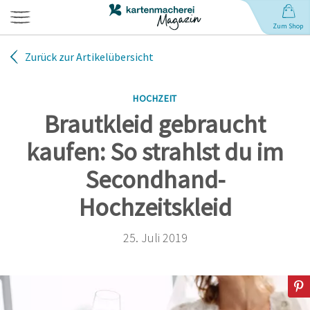
Zum Shop
Zurück zur Artikelübersicht
Hochzeit
HOCHZEIT
Geburt
Brautkleid gebraucht
kaufen: So strahlst du im
Babynamen
Secondhand-
Geburtstag
Hochzeitskleid
Weihnachten
25. Juli 2019
Anlässe