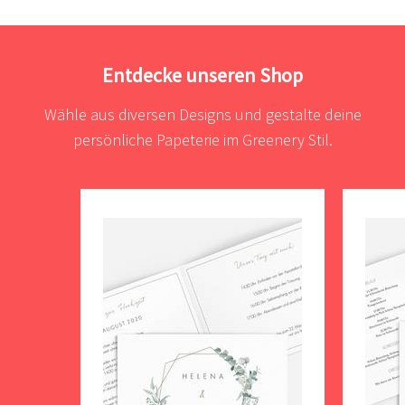
Entdecke unseren Shop
Wähle aus diversen Designs und gestalte deine
persönliche Papeterie im Greenery Stil.