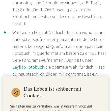
chronologische Reihenfolge sinnvoll, z. B. Tag 1,
Tag 2 oder Ziel 1, Ziel 2 usw. – gestalte dein
Fotobuch am besten so, dass es eine Geschichte
erzählt.
Wähle dein Format: Vielleicht hast du wunderbare
Landschaftsaufnahmen gemacht und deine Fotos
haben überwiegend Querformat – dann passt ein
Fotobuch im Querformat am besten zu dir. Du hast
viele Panorama-Aufnahmen? Dann ist unser
Layflat-Fotobuch
die optimale Wahl für dich. Hast
du hauptsächlich Bilder im Hochformat, ist ein
Fotobuch im Hochformat perfekt. Ist das
Das Leben ist schöner mit
Verhältnis ausgewogen, empfehlen wir dir, deine
Cookies.
Erinnerungen in einem quadratischen Fotobuch
festzuhalten
Sie helfen uns zu verstehen, was in unserem Shop gut
Wähle das Cover für dein Fotobuch: Hard- oder