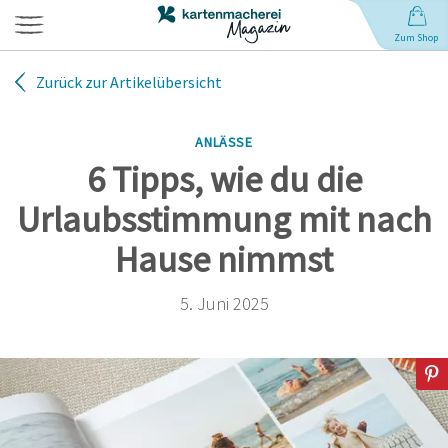
Zum Shop
Zurück zur Artikelübersicht
Hochzeit
ANLÄSSE
Geburt
6 Tipps, wie du die
Urlaubsstimmung mit nach
Babynamen
Hause nimmst
Geburtstag
5. Juni 2025
Weihnachten
Anlässe