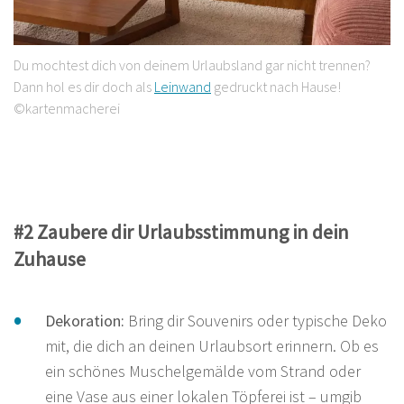
Du mochtest dich von deinem Urlaubsland gar nicht trennen?
Dann hol es dir doch als
Leinwand
gedruckt nach Hause!
©kartenmacherei
#2 Zaubere dir Urlaubsstimmung in dein
Zuhause
Dekoration:
Bring dir Souvenirs oder typische Deko
mit, die dich an deinen Urlaubsort erinnern. Ob es
ein schönes Muschelgemälde vom Strand oder
eine Vase aus einer lokalen Töpferei ist – umgib