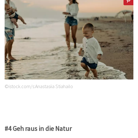
©istock.com/s:Anastasiia Stiahailo
#4 Geh raus in die Natur