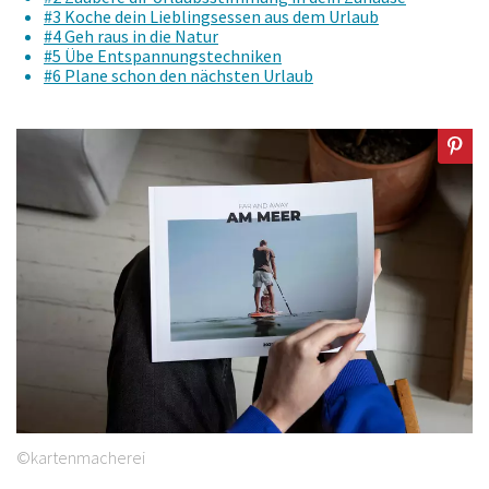
#3 Koche dein Lieblingsessen aus dem Urlaub
#4 Geh raus in die Natur
#5 Übe Entspannungstechniken
#6 Plane schon den nächsten Urlaub
©kartenmacherei