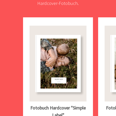
Hardcover-Fotobuch.
Fotobuch Hardcover "Simple
Foto
Label"