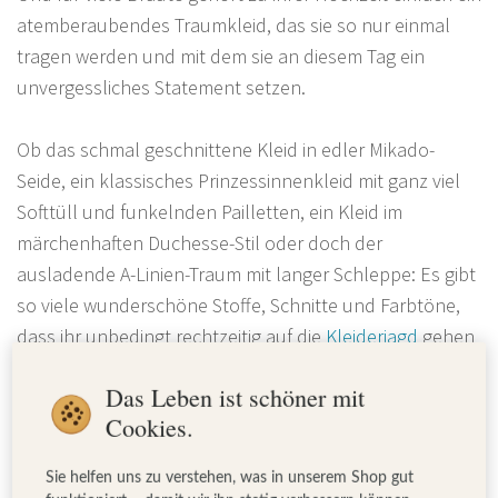
atemberaubendes Traumkleid, das sie so nur einmal
tragen werden und mit dem sie an diesem Tag ein
unvergessliches Statement setzen.
Ob das schmal geschnittene Kleid in edler Mikado-
Seide, ein klassisches Prinzessinnenkleid mit ganz viel
Softtüll und funkelnden Pailletten, ein Kleid im
märchenhaften Duchesse-Stil oder doch der
ausladende A-Linien-Traum mit langer Schleppe: Es gibt
so viele wunderschöne Stoffe, Schnitte und Farbtöne,
dass ihr unbedingt rechtzeitig auf die
Kleiderjagd
gehen
solltet, um das für euch passende Modell zu finden.
Das Leben ist schöner mit
Gerade wenn es sich um eine Maßanfertigung handelt,
Cookies.
kann die Lieferzeit einer Robe mehrere Monate dauern.
Sie helfen uns zu verstehen, was in unserem Shop gut
Die Brautmodendesignerin und Autorin
Sanna