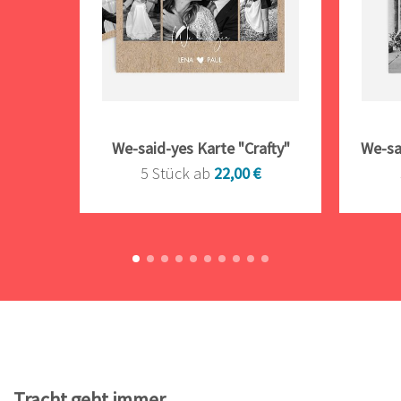
We-said-yes Karte "Crafty"
We-sa
5 Stück ab
22,00 €
Tracht geht immer