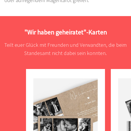
oder aufregendem Magentarot greifen.
"Wir haben geheiratet"-Karten
Teilt euer Glück mit Freunden und Verwandten, die beim
Standesamt nicht dabei sein konnten.