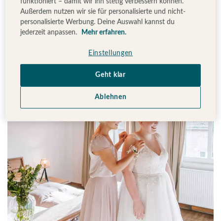
funktioniert – damit wir ihn stetig verbessern können.
Lindström
zeigt mit ihrer Kollektion, welche
Außerdem nutzen wir sie für personalisierte und nicht-
personalisierte Werbung. Deine Auswahl kannst du
traumschönen Roben ihr auch fürs Standesamt tragen
jederzeit anpassen.
Mehr erfahren.
könnt:
Einstellungen
Geht klar
Ablehnen