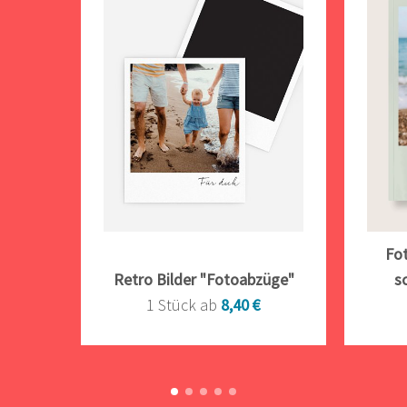
Fot
Retro Bilder "Fotoabzüge"
s
1 Stück ab
8,40 €