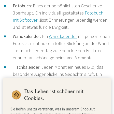
Fotobuch:
Eines der persönlichsten Geschenke
überhaupt. Ein individuell gestaltetes
Fotobuch
mit Softcover
lässt Erinnerungen lebendig werden
und ist etwas für die Ewigkeit!
Wandkalender
: Ein
Wandkalender
mit persönlichen
Fotos ist nicht nur ein toller Blickfang an der Wand
– er macht jeden Tag zu einem kleinen Fest und
erinnert an schöne gemeinsame Momente.
Tischkalender:
Jeden Monat ein neues Bild, das
besondere Augenblicke ins Gedächtnis ruft. Ein
Tischkalender
ist nicht nur praktisch, sondern auch
emotional wertvoll und passt auf jeden
Das Leben ist schöner mit
Schreibtisch oder ins Regal.
Cookies.
Bilderbox:
Eine
Bilderbox
ist ein wunderschönes,
Sie helfen uns zu verstehen, was in unserem Shop gut
liebevolles Geschenk, um besondere Erlebnisse