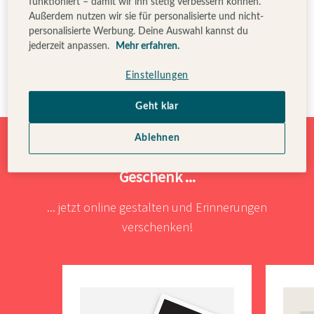
funktioniert – damit wir ihn stetig verbessern können.
greifbar zu machen.
Außerdem nutzen wir sie für personalisierte und nicht-
personalisierte Werbung. Deine Auswahl kannst du
Fotohalter:
Minimalistisch und stilvoll. Ein
jederzeit anpassen.
Mehr erfahren.
Fotohalter
ist die perfekte Art, besondere Bilder
modern und elegant zu präsentieren.
Einstellungen
Geht klar
Ablehnen
Eure schönsten Momente als liebevolles
Geschenk ...
... jetzt online gestalten und Erinnerungen
verschenken!