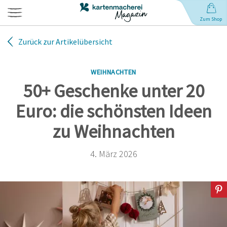
Zum Shop
Zurück zur Artikelübersicht
Hochzeit
WEIHNACHTEN
Geburt
50+ Geschenke unter 20
Euro: die schönsten Ideen
Babynamen
zu Weihnachten
Geburtstag
4. März 2026
Weihnachten
Anlässe