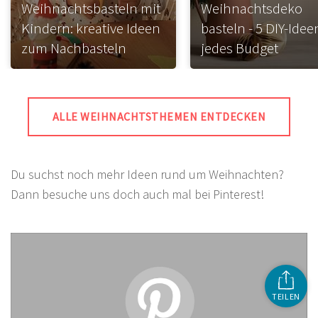
Weihnachtsbasteln mit
Weihnachtsdeko
Kindern: kreative Ideen
basteln - 5 DIY-Idee
zum Nachbasteln
jedes Budget
ALLE WEIHNACHTSTHEMEN ENTDECKEN
Du suchst noch mehr Ideen rund um Weihnachten?
Dann besuche uns doch auch mal bei Pinterest!
TEILEN