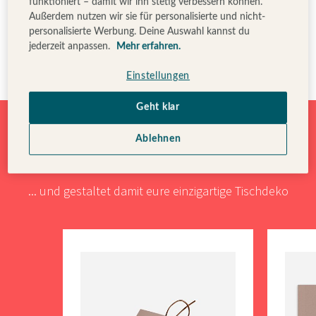
funktioniert – damit wir ihn stetig verbessern können.
Außerdem nutzen wir sie für personalisierte und nicht-
personalisierte Werbung. Deine Auswahl kannst du
jederzeit anpassen.
Mehr erfahren.
©Manuel Lo Gullo
Einstellungen
Geht klar
Entdeckt hier zauberhafte Extras für euren
Ablehnen
großen Tag ...
... und gestaltet damit eure einzigartige Tischdeko