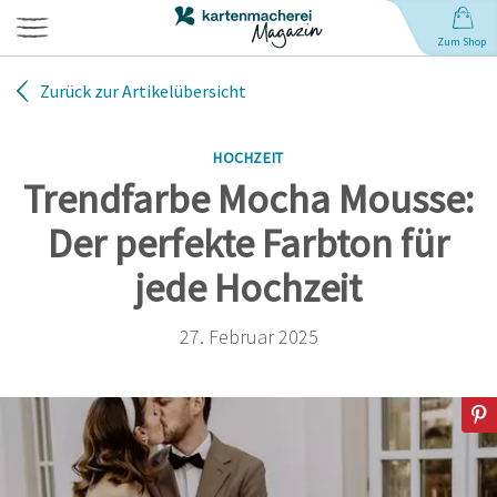
Zum Shop
Zurück zur Artikelübersicht
Hochzeit
HOCHZEIT
Geburt
Trendfarbe Mocha Mousse:
Der perfekte Farbton für
Babynamen
jede Hochzeit
Geburtstag
27. Februar 2025
Weihnachten
Anlässe