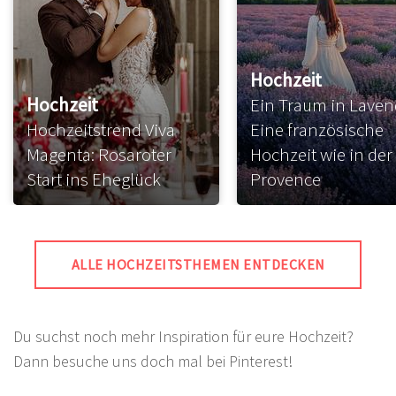
Hochzeit
Hochzeit
Ein Traum in Laven
Hochzeitstrend Viva
Eine französische
Magenta: Rosaroter
Hochzeit wie in der
Start ins Eheglück
Provence
ALLE HOCHZEITSTHEMEN ENTDECKEN
Du suchst noch mehr Inspiration für eure Hochzeit?
Dann besuche uns doch mal bei Pinterest!